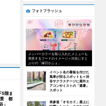
フォトフラッシュ
メンバーカラーを取り入れたメニューも
用意するフードのイメージ＝渋谷にすと
ぷりの「縁日かふぇ」
イベント名の看板を付けた
風車が回るスポットも＝渋
谷サクラステージに屋外エ
アコンやミストの「避暑」
スポット
下5階ま
夜景 都
表参道「オモカド」屋上に
谷」