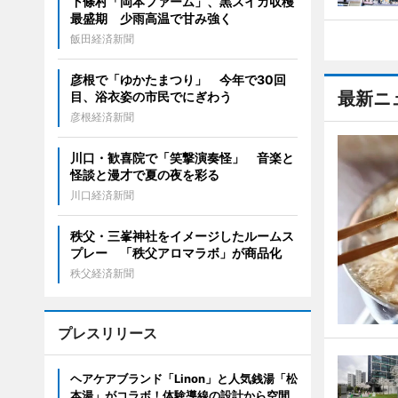
下條村「岡本ファーム」、黒スイカ収穫
最盛期 少雨高温で甘み強く
飯田経済新聞
彦根で「ゆかたまつり」 今年で30回
最新ニ
目、浴衣姿の市民でにぎわう
彦根経済新聞
川口・歓喜院で「笑撃演奏怪」 音楽と
怪談と漫才で夏の夜を彩る
川口経済新聞
秩父・三峯神社をイメージしたルームス
プレー 「秩父アロマラボ」が商品化
秩父経済新聞
プレスリリース
ヘアケアブランド「Linon」と人気銭湯「松
本湯」がコラボ！体験導線の設計から空間