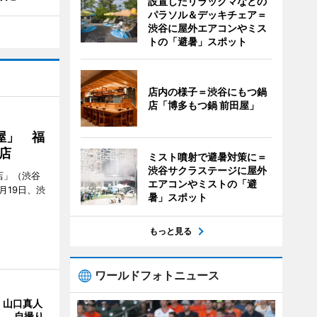
設置したリラックマなどの
パラソル＆デッキチェア＝
渋谷に屋外エアコンやミス
トの「避暑」スポット
店内の様子＝渋谷にもつ鍋
店「博多もつ鍋 前田屋」
屋」 福
店
ミスト噴射で避暑対策に＝
渋谷サクラステージに屋外
店」（渋谷
エアコンやミストの「避
7月19日、渋
暑」スポット
もっと見る
ワールドフォトニュース
・山口真人
Y」 自撮り