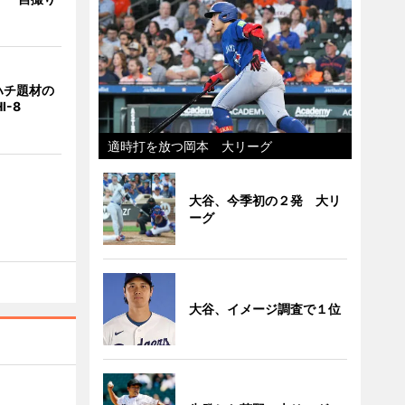
ハチ題材の
I-8
適時打を放つ岡本 大リーグ
大谷、今季初の２発 大リ
ーグ
大谷、イメージ調査で１位