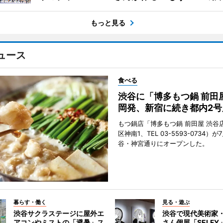
もっと見る
ュース
食べる
渋谷に「博多もつ鍋 前田
岡発、新宿に続き都内2号
もつ鍋店「博多もつ鍋 前田屋 渋谷
区神南1、TEL 03-5593-0734）が
谷・神宮通りにオープンした。
暮らす・働く
見る・遊ぶ
渋谷サクラステージに屋外エ
渋谷で現代美術家
アコンやミストの「避暑」ス
さん個展「SELF