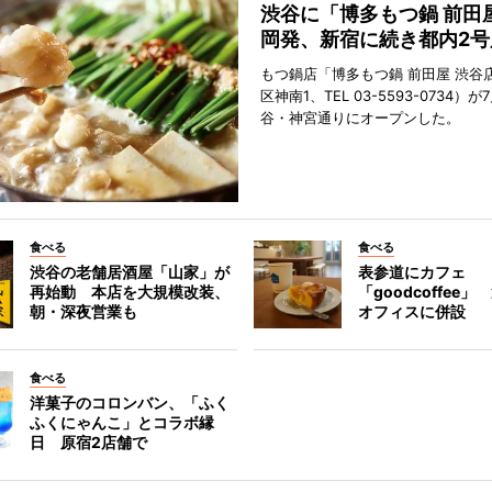
渋谷に「博多もつ鍋 前田
岡発、新宿に続き都内2号
もつ鍋店「博多もつ鍋 前田屋 渋谷
区神南1、TEL 03-5593-0734）が
谷・神宮通りにオープンした。
食べる
食べる
渋谷の老舗居酒屋「山家」が
表参道にカフェ
再始動 本店を大規模改装、
「goodcoffee
朝・深夜営業も
オフィスに併設
食べる
洋菓子のコロンバン、「ふく
ふくにゃんこ」とコラボ縁
日 原宿2店舗で