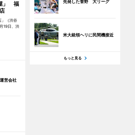
先発した菅野 大リーグ
屋」 福
店
店」（渋谷
7月19日、渋
米大統領ヘリに民間機接近
もっと見る
」 運営会社