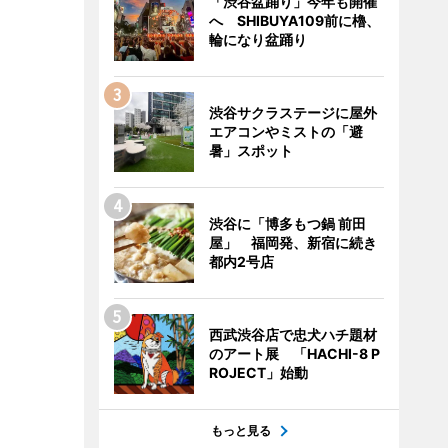
「渋谷盆踊り」今年も開催
へ SHIBUYA109前に櫓、
輪になり盆踊り
渋谷サクラステージに屋外
エアコンやミストの「避
暑」スポット
渋谷に「博多もつ鍋 前田
屋」 福岡発、新宿に続き
都内2号店
西武渋谷店で忠犬ハチ題材
のアート展 「HACHI-8 P
ROJECT」始動
もっと見る