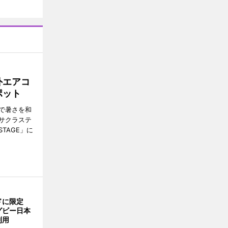
外エアコ
ポット
で暑さを和
サクラステ
TAGE」に
ドに限定
グビー日本
利用