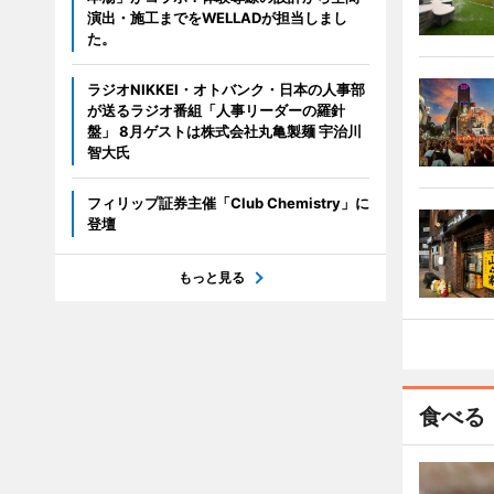
演出・施工までをWELLADが担当しまし
た。
ラジオNIKKEI・オトバンク・日本の人事部
が送るラジオ番組「人事リーダーの羅針
盤」 8月ゲストは株式会社丸亀製麺 宇治川
智大氏
フィリップ証券主催「Club Chemistry」に
登壇
もっと見る
食べる