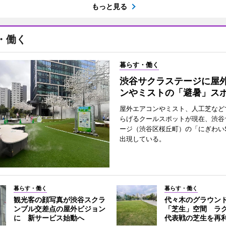
もっと見る
・働く
暮らす・働く
渋谷サクラステージに屋
ンやミストの「避暑」ス
屋外エアコンやミスト、人工芝など
らげるクールスポットが現在、渋谷
ージ（渋谷区桜丘町）の「にぎわいS
出現している。
暮らす・働く
暮らす・働く
観光客の顔写真が渋谷スクラ
代々木のグラウン
ンブル交差点の屋外ビジョン
「芝生」空間 ラ
に 新サービス始動へ
代表戦の芝生を再