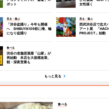
ポット
女性描く
見る・遊ぶ
見る・遊ぶ
「渋谷盆踊り」今年も開催
西武渋谷店で忠犬
へ SHIBUYA109前に櫓、輪
アート展 「HACH
になり盆踊り
PROJECT」始動
食べる
渋谷の老舗居酒屋「山家」が
再始動 本店を大規模改装、
朝・深夜営業も
もっと見る
食べる