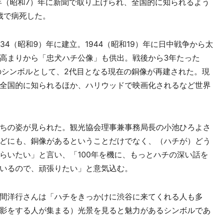
2年（昭和7）年に新聞で取り上げられ、全国的に知られるよう
1歳で病死した。
4（昭和9）年に建立。1944（昭和19）年に日中戦争から太
高まりから「忠犬ハチ公像」も供出。戦後から3年たった
復興のシンボルとして、2代目となる現在の銅像が再建された。現
全国的に知られるほか、ハリウッドで映画化されるなど世界
ちの姿が見られた。観光協会理事兼事務局長の小池ひろよさ
どにも、銅像があるということだけでなく、（ハチが）どう
らいたい」と言い、「100年を機に、もっとハチの深い話を
いるので、頑張りたい」と意気込む。
間洋行さんは「ハチをきっかけに渋谷に来てくれる人も多
影をする人が集まる）光景を見ると魅力があるシンボルであ