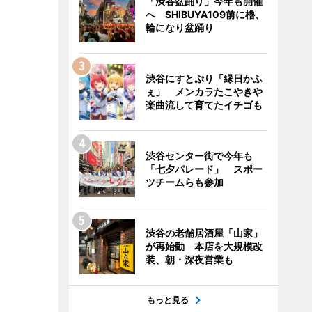
「渋谷盆踊り」今年も開催
へ SHIBUYA109前に櫓、
輪になり盆踊り
渋谷にすとぷり「縁日かふ
ぇ」 メンカラたこやきや
楽曲流して育てたイチゴも
渋谷センター街で今年も
「七夕パレード」 スポー
ツチームらも参加
渋谷の老舗居酒屋「山家」
が再始動 本店を大規模改
装、朝・深夜営業も
もっと見る