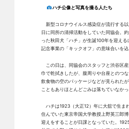
ハチ公像と写真を撮る人たち
新型コロナウイルス感染症が流行する以
日に同所の清掃活動をしていた同協会。約
った秋田犬「ハチ」が生誕100年を迎え
記念事業の「キックオフ」の意味合いを込
この日は、同協会のスタッフと渋谷区産業
巾で乾拭きしたが、腹周りや台座とのつな
飲食物の空のパッケージなどが見られたが
こともありほとんどごみは落ちていなかっ
ハチは1923（大正12）年に大舘で生
住んでいた東京帝国大学教授上野英三郎博
迎えをすることが日課となっていた。192