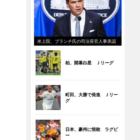
米上院、ブランチ氏の司法長官人事承認
柏、開幕白星 Ｊリーグ
町田、大勝で発進 Ｊリー
グ
日本、豪州に惜敗 ラグビ
ー