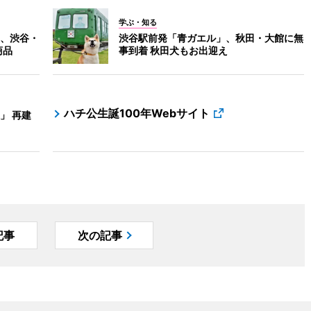
学ぶ・知る
、渋谷・
渋谷駅前発「青ガエル」、秋田・大館に無
商品
事到着 秋田犬もお出迎え
ハチ公生誕100年Webサイト
」 再建
記事
次の記事