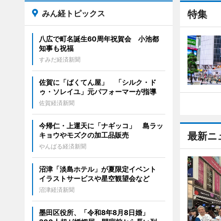
みん経トピックス
特集
八広で町名誕生60周年祝賀会 小池都
知事も祝福
すみだ経済新聞
佐賀に「ばくてん屋」 「シルク・ド
ゥ・ソレイユ」元パフォーマーが指導
佐賀経済新聞
今帰仁・上運天に「ナギッコ」 島ラッ
最新ニ
キョウやモズクの加工品販売
やんばる経済新聞
沼津「淡島ホテル」が夏限定イベント
イラストサービスや星空観望会など
沼津経済新聞
墨田区役所、「令和8年8月8日婚」