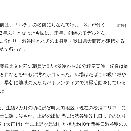
前は、「ハチ」の名前にちなんで毎月「8」が付く
［広告］
2年ぶりとなった今回は、来年、銅像のモデルとな
るに当たり、渋谷区とハチの出身地・秋田県大館市が連携する
めて行った。
観光文化部の職員計8人が9時から30分程度実施。銅像は雑
ぎ目などを中心に汚れが目立った。広場はたばこの吸い殻や
、早朝に地域の人たちがボランティアで清掃活動をしている
た。
まれ、生後2カ月の頃に渋谷町大向地区（現在の松濤エリア）に
士に譲り渡され、上野の出勤時には渋谷駅改札口までの送り
5（大正14）年に上野が急逝した後も約10年間毎日渋谷駅の改