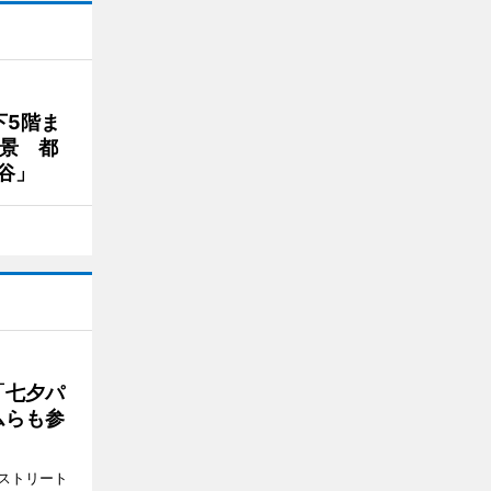
下5階ま
夜景 都
谷」
「七夕パ
ムらも参
ストリート