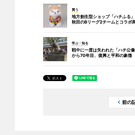
買う
地方創生型ショップ「ハチふる」
秋田のBリーグ2チームとコラボ
学ぶ・知る
戦中に一度は失われた「ハチ公像
から70年目、復興と平和の象徴
前の