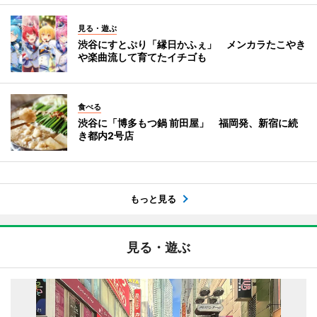
見る・遊ぶ
渋谷にすとぷり「縁日かふぇ」 メンカラたこやき
や楽曲流して育てたイチゴも
食べる
渋谷に「博多もつ鍋 前田屋」 福岡発、新宿に続
き都内2号店
もっと見る
見る・遊ぶ