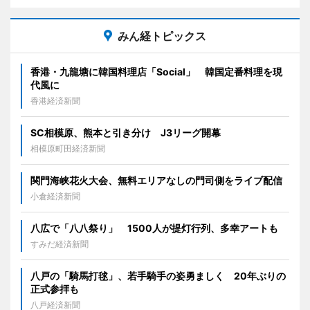
みん経トピックス
香港・九龍塘に韓国料理店「Social」 韓国定番料理を現
代風に
香港経済新聞
SC相模原、熊本と引き分け J3リーグ開幕
相模原町田経済新聞
関門海峡花火大会、無料エリアなしの門司側をライブ配信
小倉経済新聞
八広で「八八祭り」 1500人が提灯行列、多幸アートも
すみだ経済新聞
八戸の「騎馬打毬」、若手騎手の姿勇ましく 20年ぶりの
正式参拝も
八戸経済新聞