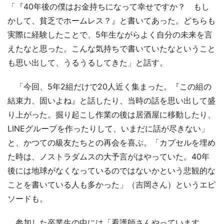
「『40年後の僕はお金持ちになって幸せですか？ もし
かして、貧乏でホームレス？』と書いてあった。どちらも
実際に経験したことで、5年生ながらよく自分の未来を言
えたなと思った。こんな気持ちで書いていたなということ
も思い出して、うるうるしてきた」と話す。
「今回、5年2組だけで20人近く集まった。『この組の
結束力、固いよね』と話したり、当時の話を思い出して盛
り上がった。掘り起こし作業の後は居酒屋に移動したり、
LINEグループを作ったりして、いまだに話が尽きない」
と、かつての級友たちとの再会を喜ぶ。「カプセルを埋め
た時は、ノストラダムスの大予言がはやっていた。40年
後には地球がなくなっているのではないかという悲観的な
ことを書いている人も多かった」（吉岡さん）というエピ
ソードも。
参加した卒業生の中には「看護師さんやっています