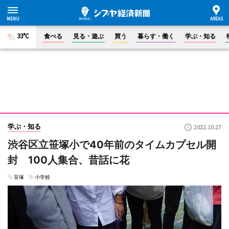
33°C
食べる
見る・遊ぶ
買う
暮らす・働く
学ぶ・知る
学ぶ・知る
2022.10.27
渋谷区立笹塚小で40年前のタイムカプセル開
封 100人集合、昔話に花
笹塚
小学校