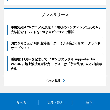
プレスリリース
本編完結＆TVアニメ化決定！「悪役のエンディングは死のみ」
完結記念イベントを8/9よりピッコマで開催
おにぎりこんが 羽田空港第一ターミナル店が8月10日グランド
オープン！！
番組復活1周年を記念して 『マンガのラジオ supported by
viviON』地上波放送が決定！ ゲストは『宇宙兄弟』の小山宙哉
先生
もっと見る
食べる
見る・遊ぶ
買う