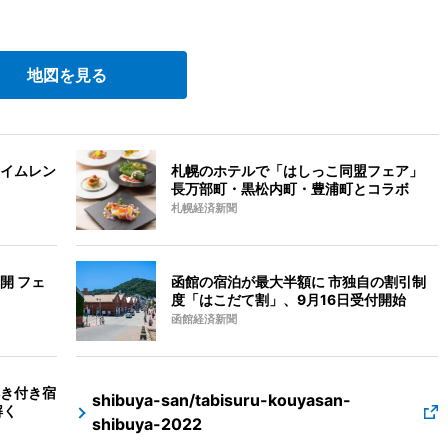
地図を見る
イムレン
札幌のホテルで「はしっこ同盟フェア」
長万部町・黒松内町・豊浦町とコラボ
札幌経済新聞
開 フェ
函館の宿泊が最大半額に 市独自の割引制
度「はこだて割」、9月16日受付開始
函館経済新聞
き付き宿
shibuya-san/tabisuru-kouyasan-
解く
shibuya-2022