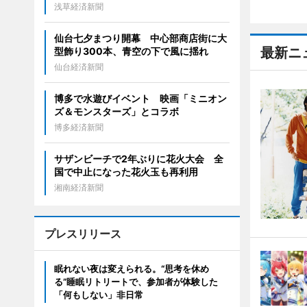
浅草経済新聞
仙台七夕まつり開幕 中心部商店街に大
最新ニ
型飾り300本、青空の下で風に揺れ
仙台経済新聞
博多で水遊びイベント 映画「ミニオン
ズ＆モンスターズ」とコラボ
博多経済新聞
サザンビーチで2年ぶりに花火大会 全
国で中止になった花火玉も再利用
湘南経済新聞
プレスリリース
眠れない夜は変えられる。“思考を休め
る”睡眠リトリートで、参加者が体験した
「何もしない」非日常