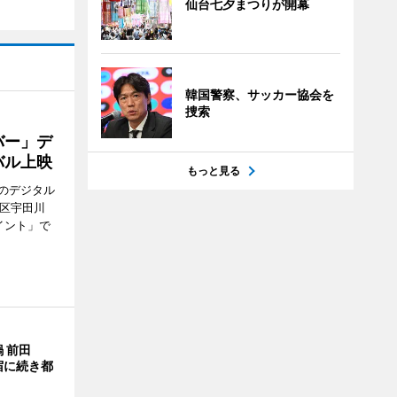
仙台七夕まつりが開幕
韓国警察、サッカー協会を
捜索
バー」デ
バル上映
もっと見る
のデジタル
谷区宇田川
イント」で
 前田
宿に続き都