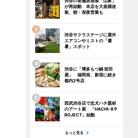
渋谷の老舗居酒屋「山家」
が再始動 本店を大規模改
装、朝・深夜営業も
渋谷サクラステージに屋外
エアコンやミストの「避
暑」スポット
渋谷に「博多もつ鍋 前田
屋」 福岡発、新宿に続き
都内2号店
西武渋谷店で忠犬ハチ題材
のアート展 「HACHI-8 P
ROJECT」始動
もっと見る