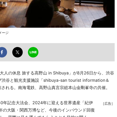
メージ
休息 旅する高野山 in Shibuya」が8月26日から、渋谷
援施設「shibuya-san tourist information＆
an）」で開催される。南海電鉄、高野山真言宗総本山金剛峯寺の共催。
50年記念大法会、2024年に迎える世界遺産「紀伊
［広告］
5年の大阪・関西万博など、今後のインバウンド回復