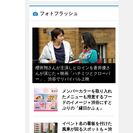
フォトフラッシュ
櫻井翔さんが主演しヒロインを蒼井優さ
んが演じた＝映画「ハチミツとクローバ
ー」、渋谷でリバイバル上映
メンバーカラーを取り入れ
たメニューも用意するフー
ドのイメージ＝渋谷にすと
ぷりの「縁日かふぇ」
イベント名の看板を付けた
風車が回るスポットも＝渋