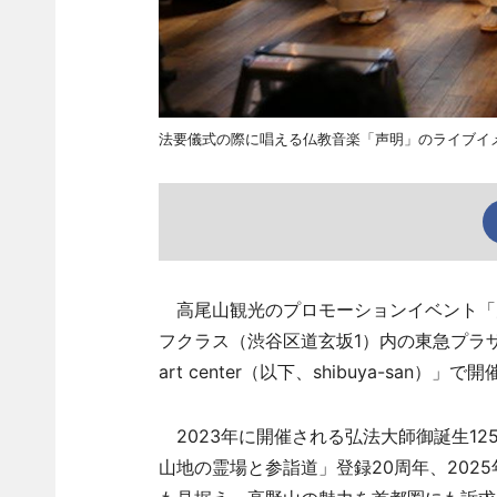
法要儀式の際に唱える仏教音楽「声明」のライブイ
高尾山観光のプロモーションイベント「大人の
フクラス（渋谷区道玄坂1）内の東急プラザ渋谷と観光支
art center（以下、shibuya-s
2023年に開催される弘法大師御誕生12
山地の霊場と参詣道」登録20周年、202