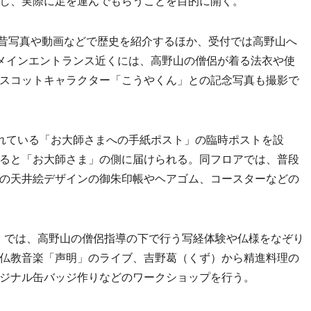
し、実際に足を運んでもらうことを目的に開く。
線の今昔写真や動画などで歴史を紹介するほか、受付では高野山へ
メインエントランス近くには、高野山の僧侶が着る法衣や使
スコットキャラクター「こうやくん」との記念写真も撮影で
れている「お大師さまへの手紙ポスト」の臨時ポストを設
ると「お大師さま」の側に届けられる。同フロアでは、普段
の天井絵デザインの御朱印帳やヘアゴム、コースターなどの
SSION」では、高野山の僧侶指導の下で行う写経体験や仏様をなぞり
仏教音楽「声明」のライブ、吉野葛（くず）から精進料理の
ジナル缶バッジ作りなどのワークショップを行う。