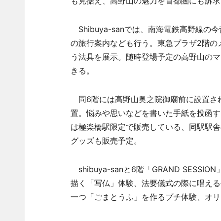
も見据え、高野山の魅力を首都圏にも訴求
Shibuya-sanでは、南海電鉄高野
の旅行案内なども行う。東急プラザ2階の
う法具を展示。随時登場予定の高野山のマ
きる。
同6階には高野山奥之院御廟前に設置さ
置。悩みや思いなどを書いた手紙を投函す
は極楽橋駅限定で販売している、同駅駅舎
グッズも販売予定。
shibuya-sanと6階「GRAND SE
描く「写仏」体験、法要儀式の際に唱える
一つ「ごまとうふ」を作るプチ体験、オリ