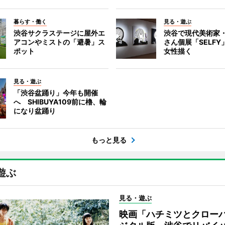
暮らす・働く
見る・遊ぶ
渋谷サクラステージに屋外エ
渋谷で現代美術家
アコンやミストの「避暑」ス
さん個展「SELF
ポット
女性描く
見る・遊ぶ
「渋谷盆踊り」今年も開催
へ SHIBUYA109前に櫓、輪
になり盆踊り
もっと見る
遊ぶ
見る・遊ぶ
映画「ハチミツとクロー