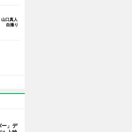
・山口真人
Y」 自撮り
バー」デ