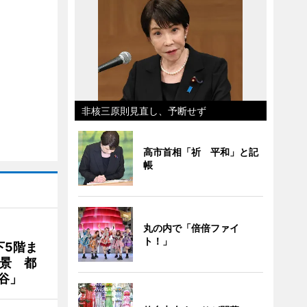
非核三原則見直し、予断せず
高市首相「祈 平和」と記
帳
丸の内で「倍倍ファイ
ト！」
下5階ま
夜景 都
谷」