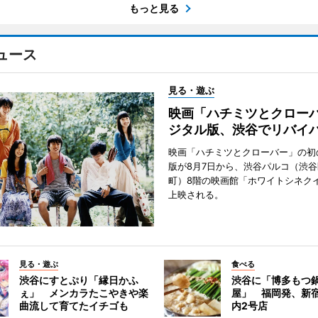
もっと見る
ュース
見る・遊ぶ
映画「ハチミツとクロー
ジタル版、渋谷でリバイ
映画「ハチミツとクローバー」の初
版が8月7日から、渋谷パルコ（渋
町）8階の映画館「ホワイトシネク
上映される。
見る・遊ぶ
食べる
渋谷にすとぷり「縁日かふ
渋谷に「博多もつ鍋
ぇ」 メンカラたこやきや楽
屋」 福岡発、新
曲流して育てたイチゴも
内2号店