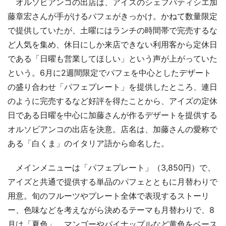
オルソビアンコの出店は、アイズのシェフパティシエ加
藤章宏さんが手がけるパフェがきっかけ。かねて数量限定
で提供していたが、土曜にはランチの時間帯で完売するな
ど人気を集め、休日にしか来店できない利用客から定休日
である「日曜も営業してほしい」という声が上がっていた
という。6月に2週間限定でパフェを中心としたデザート
の盛り合わせ「パフェプレート」を提供したところ、連日
のように完売するなど好評を得たことから、アイズの定休
日である日曜を中心に加藤さんが作るデザートを提供する
オルソビアンコの出店を決意。店名は、加藤さんの愛称で
ある「白くま」のイタリア語から命名した。
メインメニューは「パフェプレート」（3,850円）で、
アイズと共通で提供する単品のパフェとともに月替わりで
用意。旬のフルーツやプレート全体で表現するストーリ
ー、色味などを考えながら決めるテーマも月替わりで、8
月は「夏色」。マンゴーやパイナップルなど黄色をベース