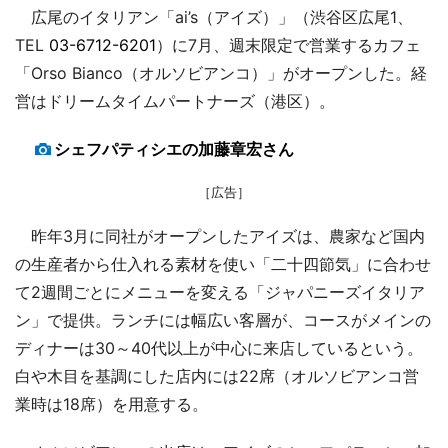
広尾のイタリアン「ai’s（アイズ）」（渋谷区広尾1、
TEL
03-6712-6201
）に7月、週末限定で営業するカフェ
「Orso Bianco（オルソビアンコ）」がオープンした。経
営はドリームタイムパートナーズ（港区）。
シェフパティシエの加藤章宏さん
［広告］
昨年3月に同社がオープンしたアイズは、農家など国内
の生産者から仕入れる素材を使い「二十四節気」に合わせ
て2週間ごとにメニューを変える「ジャパニーズイタリア
ン」で提供。ランチには幅広い客層が、コースがメインの
ディナーは30～40代以上が中心に来店しているという。
白や木目を基調にした店内には22席（オルソビアンコ営
業時は18席）を用意する。