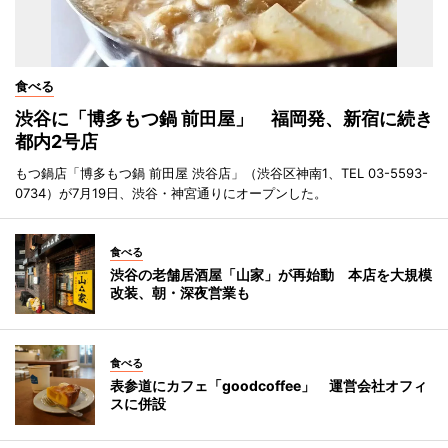
食べる
渋谷に「博多もつ鍋 前田屋」 福岡発、新宿に続き
都内2号店
もつ鍋店「博多もつ鍋 前田屋 渋谷店」（渋谷区神南1、TEL 03-5593-
0734）が7月19日、渋谷・神宮通りにオープンした。
食べる
渋谷の老舗居酒屋「山家」が再始動 本店を大規模
改装、朝・深夜営業も
食べる
表参道にカフェ「goodcoffee」 運営会社オフィ
スに併設