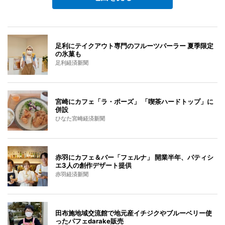
足利にテイクアウト専門のフルーツパーラー 夏季限定
の氷菓も
足利経済新聞
宮崎にカフェ「ラ・ポーズ」 「喫茶ハードトップ」に
併設
ひなた宮崎経済新聞
赤羽にカフェ＆バー「フェルナ」 開業半年、パティシ
エ3人の創作デザート提供
赤羽経済新聞
田布施地域交流館で地元産イチジクやブルーベリー使
ったパフェdarake販売