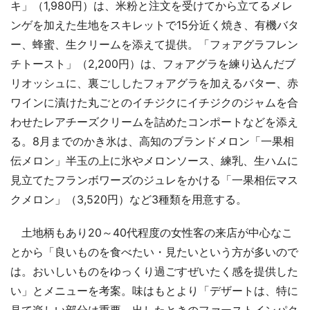
キ」（1,980円）は、米粉と注文を受けてから立てるメレ
ンゲを加えた生地をスキレットで15分近く焼き、有機バタ
ー、蜂蜜、生クリームを添えて提供。「フォアグラフレン
チトースト」（2,200円）は、フォアグラを練り込んだブ
リオッシュに、裏ごししたフォアグラを加えるバター、赤
ワインに漬けた丸ごとのイチジクにイチジクのジャムを合
わせたレアチーズクリームを詰めたコンポートなどを添え
る。8月までのかき氷は、高知のブランドメロン「一果相
伝メロン」半玉の上に氷やメロンソース、練乳、生ハムに
見立てたフランボワーズのジュレをかける「一果相伝マス
クメロン」（3,520円）など3種類を用意する。
土地柄もあり20～40代程度の女性客の来店が中心なこ
とから「良いものを食べたい・見たいという方が多いので
は。おいしいものをゆっくり過ごすぜいたく感を提供した
い」とメニューを考案。味はもとより「デザートは、特に
見て楽しい部分は重要。出したときのファーストインパク