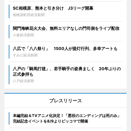
SC相模原、熊本と引き分け J3リーグ開幕
相模原町田経済新聞
関門海峡花火大会、無料エリアなしの門司側をライブ配信
小倉経済新聞
八広で「八八祭り」 1500人が提灯行列、多幸アートも
すみだ経済新聞
八戸の「騎馬打毬」、若手騎手の姿勇ましく 20年ぶりの
正式参拝も
八戸経済新聞
プレスリリース
本編完結＆TVアニメ化決定！「悪役のエンディングは死のみ」
完結記念イベントを8/9よりピッコマで開催