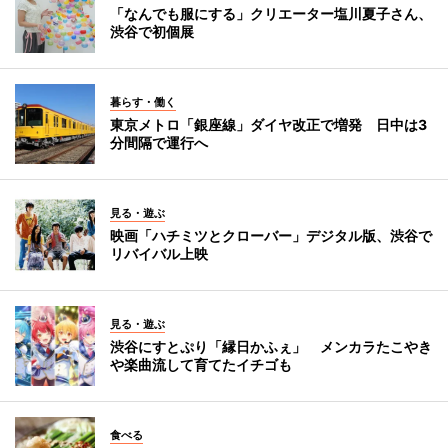
「なんでも服にする」クリエーター塩川夏子さん、
渋谷で初個展
暮らす・働く
東京メトロ「銀座線」ダイヤ改正で増発 日中は3
分間隔で運行へ
見る・遊ぶ
映画「ハチミツとクローバー」デジタル版、渋谷で
リバイバル上映
見る・遊ぶ
渋谷にすとぷり「縁日かふぇ」 メンカラたこやき
や楽曲流して育てたイチゴも
食べる