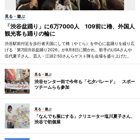
見る・遊ぶ
「渋谷盆踊り」に6万7000人 109前に櫓、外国人
観光客も踊りの輪に
渋谷駅前付近を歩行者天国にして櫓（やぐら）を中心に盆踊りを繰り広
げる「第7回渋谷盆踊り2026」が8月8日に開かれ、歌手のLiSAさんや
伍代夏子さん、芸人・江頭2:50さんらゲスト陣も会場を盛り上げた。
見る・遊ぶ
渋谷センター街で今年も「七夕パレード」 スポー
ツチームらも参加
見る・遊ぶ
「なんでも服にする」クリエーター塩川夏子さん、
渋谷で初個展