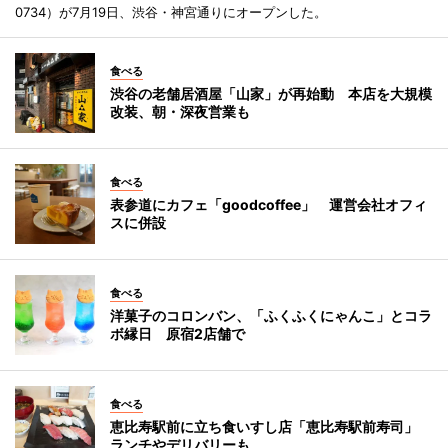
0734）が7月19日、渋谷・神宮通りにオープンした。
食べる
渋谷の老舗居酒屋「山家」が再始動 本店を大規模
改装、朝・深夜営業も
食べる
表参道にカフェ「goodcoffee」 運営会社オフィ
スに併設
食べる
洋菓子のコロンバン、「ふくふくにゃんこ」とコラ
ボ縁日 原宿2店舗で
食べる
恵比寿駅前に立ち食いすし店「恵比寿駅前寿司」
ランチやデリバリーも