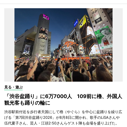
見る・遊ぶ
「渋谷盆踊り」に6万7000人 109前に櫓、外国人
観光客も踊りの輪に
渋谷駅前付近を歩行者天国にして櫓（やぐら）を中心に盆踊りを繰り広
げる「第7回渋谷盆踊り2026」が8月8日に開かれ、歌手のLiSAさんや
伍代夏子さん、芸人・江頭2:50さんらゲスト陣も会場を盛り上げた。