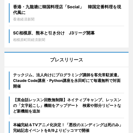
香港・九龍塘に韓国料理店「Social」 韓国定番料理を現
代風に
香港経済新聞
SC相模原、熊本と引き分け J3リーグ開幕
相模原町田経済新聞
プレスリリース
テックジム、法人向けにプログラミング講師を客先常駐派遣。
Claude Code講座・Python講座を永田町にて毎週無料で対面
開催
【英会話レッスン回数無制限】ネイティブキャンプ、レッスン
の「文字起こし」機能をアップデート 検索や部分リピートな
ど新機能を追加
本編完結＆TVアニメ化決定！「悪役のエンディングは死のみ」
完結記念イベントを8/9よりピッコマで開催