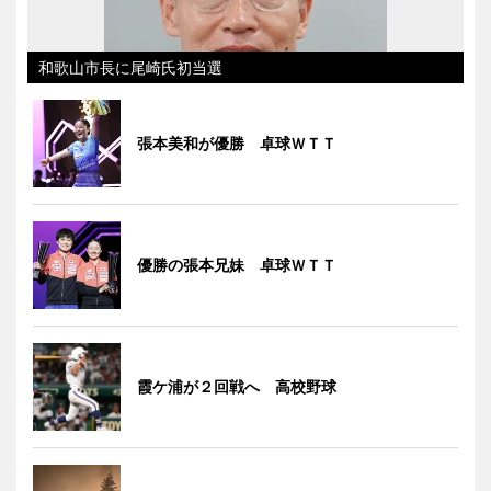
和歌山市長に尾崎氏初当選
張本美和が優勝 卓球ＷＴＴ
優勝の張本兄妹 卓球ＷＴＴ
霞ケ浦が２回戦へ 高校野球