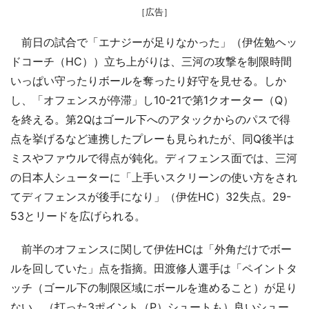
［広告］
前日の試合で「エナジーが足りなかった」（伊佐勉ヘッ
ドコーチ（HC））立ち上がりは、三河の攻撃を制限時間
いっぱい守ったりボールを奪ったり好守を見せる。しか
し、「オフェンスが停滞」し10-21で第1クオーター（Q）
を終える。第2Qはゴール下へのアタックからのパスで得
点を挙げるなど連携したプレーも見られたが、同Q後半は
ミスやファウルで得点が鈍化。ディフェンス面では、三河
の日本人シューターに「上手いスクリーンの使い方をされ
てディフェンスが後手になり」（伊佐HC）32失点。29-
53とリードを広げられる。
前半のオフェンスに関して伊佐HCは「外角だけでボー
ルを回していた」点を指摘。田渡修人選手は「ペイントタ
ッチ（ゴール下の制限区域にボールを進めること）が足り
ない。（打った3ポイント（P）シュートも）良いシュー