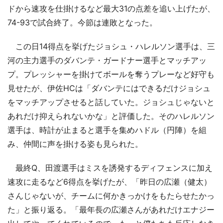
ドから速攻を仕掛けるなど最大31の点差を追い上げたが、
74-93で試合終了。今節は連敗となった。
この日14得点を挙げたジョシュ・ハレルソン選手は、三
河の主力選手のダバンテ・ガードナー選手とマッチアッ
プ。プレッシャーを掛けてボールを奪うプレーなど好守も
見せたが、伊佐HCは「ダバンテにはできるだけジョシュ
をマッチアップさせると話していた。ジョシュじゃないと
あれだけ抑えられないかな」と評価した。そのハレルソン
選手は、時計が止まると選手を集めハドル（円陣）を組
み、仲間に声を掛ける姿も見られた。
最終Q、田渡選手はミスを誘発するディフェンスに加え
速攻に走るなど6得点を挙げたが、「昨日の広瀬（健太）
さんじゃないが、チームに何かきっかけをもたらせたかっ
た」と振り返る。「最年長の広瀬さんがあれだけエナジー