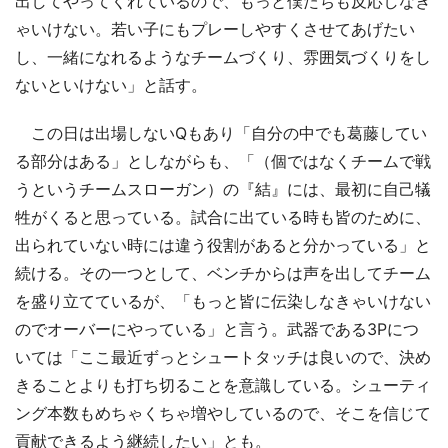
出してやってくれているので、もっと僕たちも反応しなき
ゃいけない。若い子にもプレーしやすくさせてあげたい
し、一緒になれるようなチームづくり、雰囲気づくりをし
ないといけない」と話す。
この日は出場しないQもあり「自分の中でも葛藤してい
る部分はある」としながらも、「（個ではなくチームで戦
うというチームスローガン）の『結』には、最初に自己犠
牲がくると思っている。試合に出ている時も皆のために、
出られていない時には違う役割があると分かっている」と
続ける。その一つとして、ベンチからは声を出してチーム
を盛り立てているが、「もっと皆に伝染しなきゃいけない
のでオーバーにやっている」と言う。武器である3Pにつ
いては「ここ最近ずっとシュートタッチは良いので、決め
きることよりも打ち切ることを意識している。シューティ
ング本数もめちゃくちゃ増やしているので、そこを信じて
貢献できるよう継続したい」とも。