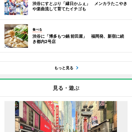
渋谷にすとぷり「縁日かふぇ」 メンカラたこやき
や楽曲流して育てたイチゴも
食べる
渋谷に「博多もつ鍋 前田屋」 福岡発、新宿に続
き都内2号店
もっと見る
見る・遊ぶ