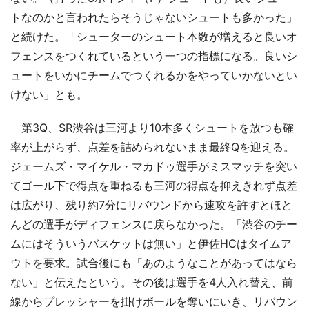
トなのかと言われたらそうじゃないシュートも多かった」
と続けた。「シューターのシュート本数が増えると良いオ
フェンスをつくれているという一つの指標になる。良いシ
ュートをいかにチームでつくれるかをやっていかないとい
けない」とも。
第3Q、SR渋谷は三河より10本多くシュートを放つも確
率が上がらず、点差を詰められないまま最終Qを迎える。
ジェームズ・マイケル・マカドゥ選手がミスマッチを突い
てゴール下で得点を重ねるも三河の得点を抑えきれず点差
は広がり、残り約7分にリバウンドから速攻を許すとほと
んどの選手がディフェンスに戻らなかった。「渋谷のチー
ムにはそういうバスケットは無い」と伊佐HCはタイムア
ウトを要求。試合後にも「あのようなことがあってはなら
ない」と伝えたという。その後は選手を4人入れ替え、前
線からプレッシャーを掛けボールを奪いにいき、リバウン