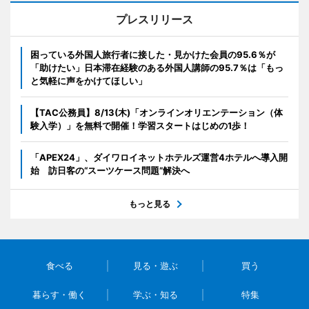
プレスリリース
困っている外国人旅行者に接した・見かけた会員の95.6％が
「助けたい」日本滞在経験のある外国人講師の95.7％は「もっ
と気軽に声をかけてほしい」
【TAC公務員】8/13(木)「オンラインオリエンテーション（体
験入学）」を無料で開催！学習スタートはじめの1歩！
「APEX24」、ダイワロイネットホテルズ運営4ホテルへ導入開
始 訪日客の“スーツケース問題”解決へ
もっと見る
食べる
見る・遊ぶ
買う
暮らす・働く
学ぶ・知る
特集