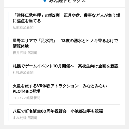
みん経トピックス
「津軽伝承料理」の第2弾 正月や盆、農事など人が集う場
に焦点を当てる
弘前経済新聞
星野エリアで「足水浴」 13度の湧水とヒノキ香るおけで
清涼体験
軽井沢経済新聞
札幌でゲームイベント10月開催へ 高校生向け企画を新設
札幌経済新聞
火星を旅するVR体験アトラクション みなとみらい
PLOT48に登場
ヨコハマ経済新聞
八広で町名誕生60周年祝賀会 小池都知事も祝福
すみだ経済新聞