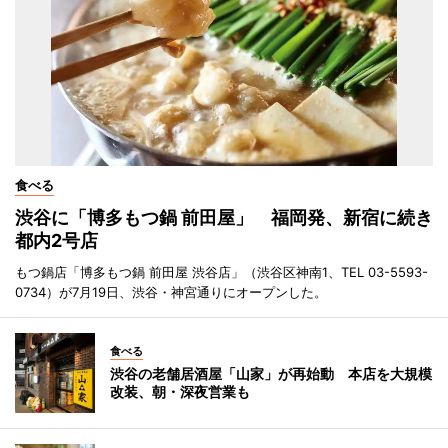
食べる
渋谷に「博多もつ鍋 前田屋」 福岡発、新宿に続き
都内2号店
もつ鍋店「博多もつ鍋 前田屋 渋谷店」（渋谷区神南1、TEL 03-5593-
0734）が7月19日、渋谷・神宮通りにオープンした。
食べる
渋谷の老舗居酒屋「山家」が再始動 本店を大規模
改装、朝・深夜営業も