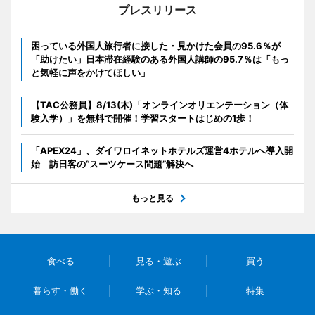
プレスリリース
困っている外国人旅行者に接した・見かけた会員の95.6％が
「助けたい」日本滞在経験のある外国人講師の95.7％は「もっ
と気軽に声をかけてほしい」
【TAC公務員】8/13(木)「オンラインオリエンテーション（体
験入学）」を無料で開催！学習スタートはじめの1歩！
「APEX24」、ダイワロイネットホテルズ運営4ホテルへ導入開
始 訪日客の“スーツケース問題”解決へ
もっと見る
食べる
見る・遊ぶ
買う
暮らす・働く
学ぶ・知る
特集