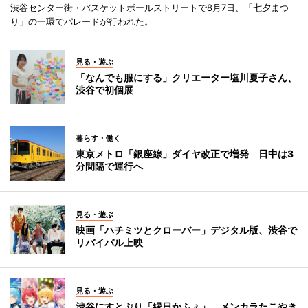
渋谷センター街・バスケットボールストリートで8月7日、「七夕まつ
り」の一環でパレードが行われた。
見る・遊ぶ
「なんでも服にする」クリエーター塩川夏子さん、
渋谷で初個展
暮らす・働く
東京メトロ「銀座線」ダイヤ改正で増発 日中は3
分間隔で運行へ
見る・遊ぶ
映画「ハチミツとクローバー」デジタル版、渋谷で
リバイバル上映
見る・遊ぶ
渋谷にすとぷり「縁日かふぇ」 メンカラたこやき