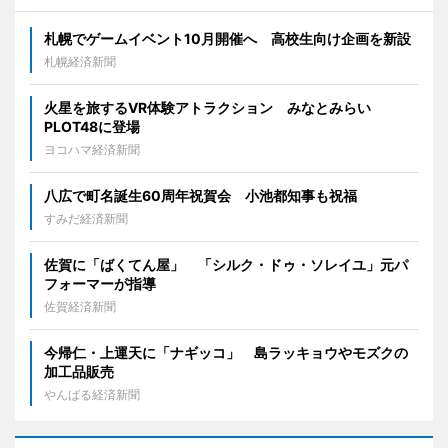
札幌でゲームイベント10月開催へ 高校生向け企画を新設
札幌経済新聞
火星を旅するVR体験アトラクション みなとみらい
PLOT48に登場
ヨコハマ経済新聞
八広で町名誕生60周年祝賀会 小池都知事も祝福
すみだ経済新聞
佐賀に「ばくてん屋」 「シルク・ドゥ・ソレイユ」元パ
フォーマーが指導
佐賀経済新聞
今帰仁・上運天に「ナギッコ」 島ラッキョウやモズクの
加工品販売
やんばる経済新聞