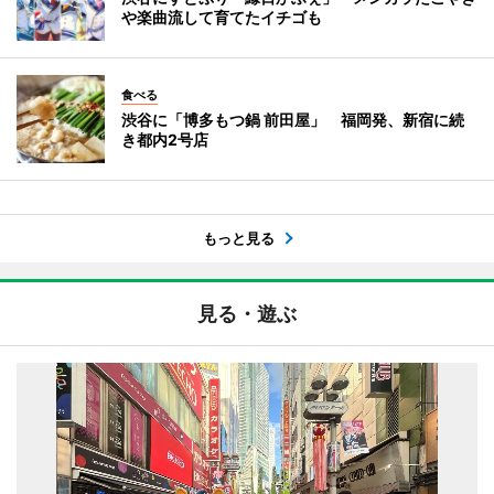
や楽曲流して育てたイチゴも
食べる
渋谷に「博多もつ鍋 前田屋」 福岡発、新宿に続
き都内2号店
もっと見る
見る・遊ぶ