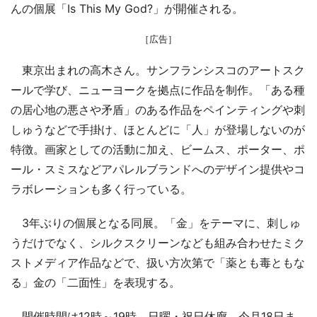
んの個展「Is This My God?」が開催される。
［広告］
東京出まれの高木さん。サンフランシスコのアートスク
ールで学び、ニューヨークを拠点に作品を制作。「ある種
の居心地の悪さや矛盾」のある作品をペインティングや刺
しゅうなどで手掛け、ほとんどに「人」が登場しないのが
特徴。画家としての活動に加え、ビームス、ポーター、ポ
ール・スミスなどアパレルブランドへのデザイン提供やコ
ラボレーションも多く行っている。
3年ぶりの個展となる同展。「金」をテーマに、刺しゅ
うだけでなく、シルクスクリーンなども組み合わせたミク
ストメディア作品などで、扱い方次第で「薬とも毒ともな
る」金の「二面性」を表現する。
開催時間は12時～19時。日曜・祝日休廊。今月18日ま