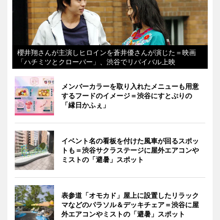
櫻井翔さんが主演しヒロインを蒼井優さんが演じた＝映画
「ハチミツとクローバー」、渋谷でリバイバル上映
メンバーカラーを取り入れたメニューも用意
するフードのイメージ＝渋谷にすとぷりの
「縁日かふぇ」
イベント名の看板を付けた風車が回るスポッ
トも＝渋谷サクラステージに屋外エアコンや
ミストの「避暑」スポット
表参道「オモカド」屋上に設置したリラック
マなどのパラソル＆デッキチェア＝渋谷に屋
外エアコンやミストの「避暑」スポット