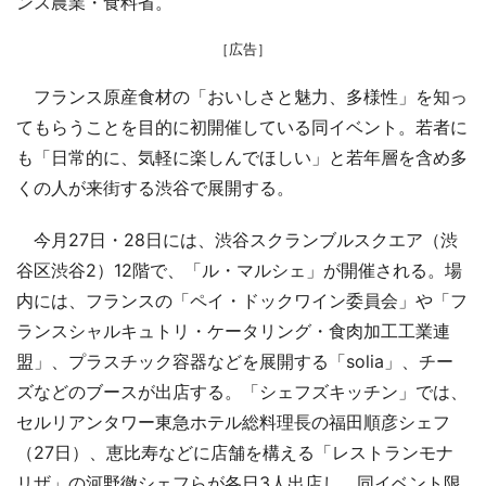
ンス農業・食料省。
［広告］
フランス原産食材の「おいしさと魅力、多様性」を知っ
てもらうことを目的に初開催している同イベント。若者に
も「日常的に、気軽に楽しんでほしい」と若年層を含め多
くの人が来街する渋谷で展開する。
今月27日・28日には、渋谷スクランブルスクエア（渋
谷区渋谷2）12階で、「ル・マルシェ」が開催される。場
内には、フランスの「ペイ・ドックワイン委員会」や「フ
ランスシャルキュトリ・ケータリング・食肉加工工業連
盟」、プラスチック容器などを展開する「solia」、チー
ズなどのブースが出店する。「シェフズキッチン」では、
セルリアンタワー東急ホテル総料理長の福田順彦シェフ
（27日）、恵比寿などに店舗を構える「レストランモナ
リザ」の河野徹シェフらが各日3人出店し、同イベント限