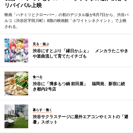
リバイバル上映
映画「ハチミツとクローバー」の初のデジタル版が8月7日から、渋谷パ
ルコ（渋谷区宇田川町）8階の映画館「ホワイトシネクイント」で上映
される。
見る・遊ぶ
渋谷にすとぷり「縁日かふぇ」 メンカラたこやき
や楽曲流して育てたイチゴも
食べる
渋谷に「博多もつ鍋 前田屋」 福岡発、新宿に続
き都内2号店
暮らす・働く
渋谷サクラステージに屋外エアコンやミストの「避
暑」スポット