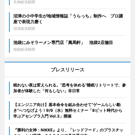
天神経済新聞
沼津の小中学生が地域情報誌「うらっち」制作へ プロ講
座で表現力磨く
沼津経済新聞
池袋にみそラーメン専門店「萬馬軒」 池袋2店舗目
池袋経済新聞
プレスリリース
眠れない夜は変えられる。“思考を休める”睡眠リトリートで、参
加者が体験した「何もしない」非日常
【エンジニア向け】基本命令を組み合わせて“ゲームらしい動
き”へつなげよう！9/9（水）無料セミナー「8ビット時代から
学ぶアセンブラ入門 Vol.3」開催
『勝利の女神：NIKKE』より、「レッドフード」のプラスチッ