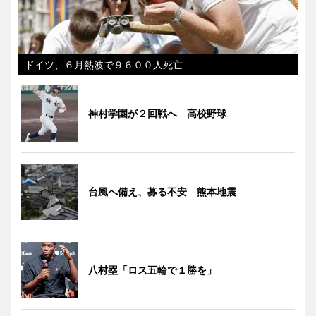
ドイツ、６月熱波で９６００人死亡
神村学園が２回戦へ 高校野球
台風へ備え、募る不安 熊本地震
八村塁「ロス五輪で１勝を」