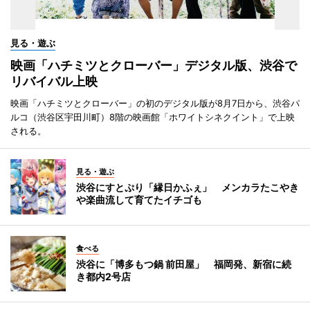
見る・遊ぶ
映画「ハチミツとクローバー」デジタル版、渋谷で
リバイバル上映
映画「ハチミツとクローバー」の初のデジタル版が8月7日から、渋谷パ
ルコ（渋谷区宇田川町）8階の映画館「ホワイトシネクイント」で上映
される。
見る・遊ぶ
渋谷にすとぷり「縁日かふぇ」 メンカラたこやき
や楽曲流して育てたイチゴも
食べる
渋谷に「博多もつ鍋 前田屋」 福岡発、新宿に続
き都内2号店