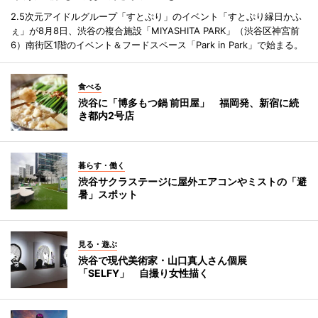
2.5次元アイドルグループ「すとぷり」のイベント「すとぷり縁日かふ
ぇ」が8月8日、渋谷の複合施設「MIYASHITA PARK」（渋谷区神宮前
6）南街区1階のイベント＆フードスペース「Park in Park」で始まる。
食べる
渋谷に「博多もつ鍋 前田屋」 福岡発、新宿に続
き都内2号店
暮らす・働く
渋谷サクラステージに屋外エアコンやミストの「避
暑」スポット
見る・遊ぶ
渋谷で現代美術家・山口真人さん個展
「SELFY」 自撮り女性描く