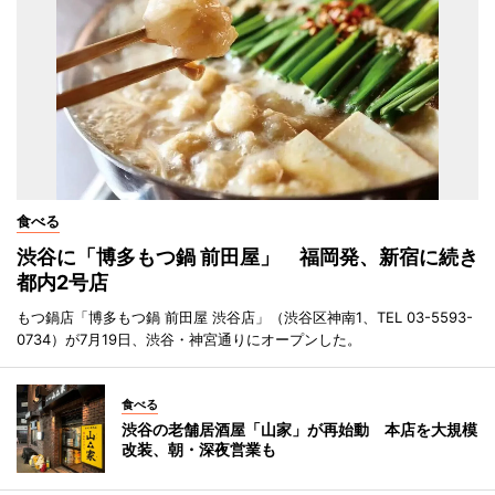
食べる
渋谷に「博多もつ鍋 前田屋」 福岡発、新宿に続き
都内2号店
もつ鍋店「博多もつ鍋 前田屋 渋谷店」（渋谷区神南1、TEL 03-5593-
0734）が7月19日、渋谷・神宮通りにオープンした。
食べる
渋谷の老舗居酒屋「山家」が再始動 本店を大規模
改装、朝・深夜営業も