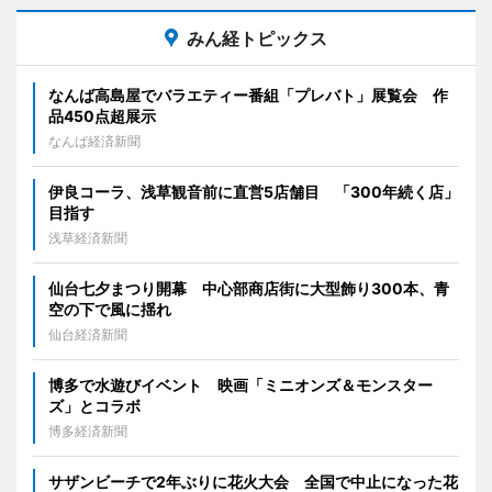
みん経トピックス
なんば高島屋でバラエティー番組「プレバト」展覧会 作
品450点超展示
なんば経済新聞
伊良コーラ、浅草観音前に直営5店舗目 「300年続く店」
目指す
浅草経済新聞
仙台七夕まつり開幕 中心部商店街に大型飾り300本、青
空の下で風に揺れ
仙台経済新聞
博多で水遊びイベント 映画「ミニオンズ＆モンスター
ズ」とコラボ
博多経済新聞
サザンビーチで2年ぶりに花火大会 全国で中止になった花