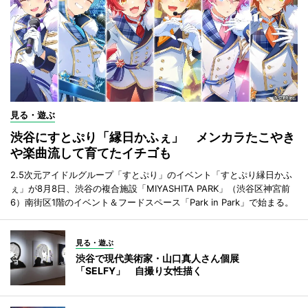
見る・遊ぶ
渋谷にすとぷり「縁日かふぇ」 メンカラたこやき
や楽曲流して育てたイチゴも
2.5次元アイドルグループ「すとぷり」のイベント「すとぷり縁日かふ
ぇ」が8月8日、渋谷の複合施設「MIYASHITA PARK」（渋谷区神宮前
6）南街区1階のイベント＆フードスペース「Park in Park」で始まる。
見る・遊ぶ
渋谷で現代美術家・山口真人さん個展
「SELFY」 自撮り女性描く