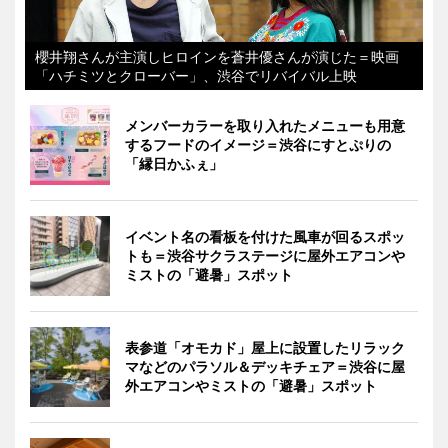
櫻井翔さんが主演しヒロインを蒼井優さんが演じた＝映画
「ハチミツとクローバー」、渋谷でリバイバル上映
メンバーカラーを取り入れたメニューも用意
するフードのイメージ＝渋谷にすとぷりの
「縁日かふぇ」
イベント名の看板を付けた風車が回るスポッ
トも＝渋谷サクラステージに屋外エアコンや
ミストの「避暑」スポット
表参道「オモカド」屋上に設置したリラック
マなどのパラソル＆デッキチェア＝渋谷に屋
外エアコンやミストの「避暑」スポット