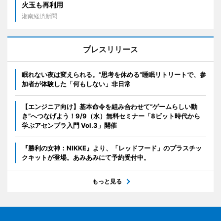
火玉も再利用
湘南経済新聞
プレスリリース
眠れない夜は変えられる。“思考を休める”睡眠リトリートで、参
加者が体験した「何もしない」非日常
【エンジニア向け】基本命令を組み合わせて“ゲームらしい動
き”へつなげよう！9/9（水）無料セミナー「8ビット時代から
学ぶアセンブラ入門 Vol.3」開催
『勝利の女神：NIKKE』より、「レッドフード」のプラスチッ
クキットが登場。あみあみにて予約受付中。
もっと見る