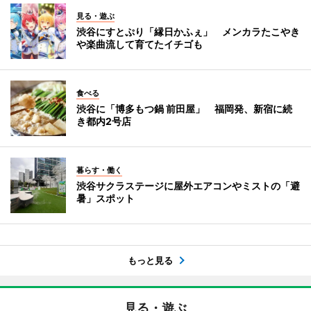
見る・遊ぶ
渋谷にすとぷり「縁日かふぇ」 メンカラたこやき
や楽曲流して育てたイチゴも
食べる
渋谷に「博多もつ鍋 前田屋」 福岡発、新宿に続
き都内2号店
暮らす・働く
渋谷サクラステージに屋外エアコンやミストの「避
暑」スポット
もっと見る
見る・遊ぶ