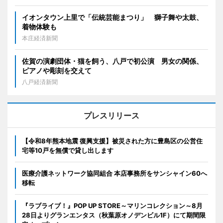
イオンタウン上里で「伝統芸能まつり」 獅子舞や太鼓、
着物体験も
本庄経済新聞
佐賀の演劇団体・猫を飼う、八戸で初公演 男女の関係、
ピアノや彫刻を交えて
八戸経済新聞
プレスリリース
【令和8年熊本地震 復興支援】被災された方に豊島区の公営住
宅等10戸を無償で貸し出します
医療介護ネットワーク協同組合 本店事務所をサンシャイン60へ
移転
『ラブライブ！』POP UP STORE～マリンコレクション～8月
28日よりグランエンタス（秋葉原オノデンビル1F）にて期間限