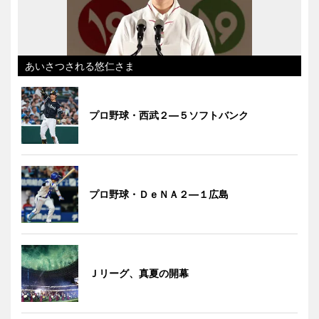
あいさつされる悠仁さま
プロ野球・西武２―５ソフトバンク
プロ野球・ＤｅＮＡ２―１広島
Ｊリーグ、真夏の開幕