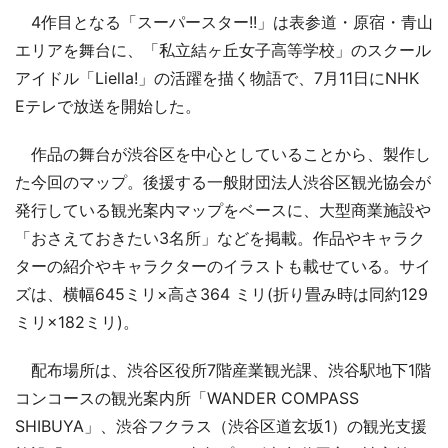
4作目となる「スーパースター!!」は表参道・原宿・青山
エリアを舞台に、「私立結ヶ丘女子高等学校」のスクール
アイドル「Liella!」の活躍を描く物語で、7月11日にNHK
Eテレで放送を開始した。
作品の舞台が渋谷区を中心としていることから、製作し
た今回のマップ。後援する一般財団法人渋谷区観光協会が
発行している観光案内マップをベースに、大型商業施設や
「おさえておきたい3名所」などを掲載。作品やキャラク
ターの紹介やキャラクターのイラストも載せている。サイ
ズは、横幅645ミリ×高さ364 ミリ(折り畳み時は同約129
ミリ×182ミリ)。
配布場所は、渋谷区役所7階産業観光課、渋谷駅地下1階
コンコースの観光案内所「WANDER COMPASS
SHIBUYA」、渋谷フクラス（渋谷区道玄坂1）の観光支援