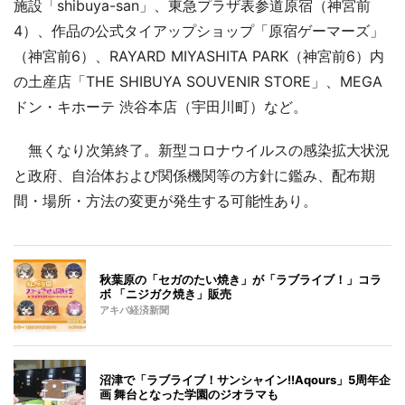
施設「shibuya-san」、東急プラザ表参道原宿（神宮前
4）、作品の公式タイアップショップ「原宿ゲーマーズ」
（神宮前6）、RAYARD MIYASHITA PARK（神宮前6）内
の土産店「THE SHIBUYA SOUVENIR STORE」、MEGA
ドン・キホーテ 渋谷本店（宇田川町）など。
無くなり次第終了。新型コロナウイルスの感染拡大状況
と政府、自治体および関係機関等の方針に鑑み、配布期
間・場所・方法の変更が発生する可能性あり。
秋葉原の「セガのたい焼き」が「ラブライブ！」コラ
ボ 「ニジガク焼き」販売
アキバ経済新聞
沼津で「ラブライブ！サンシャイン!!Aqours」5周年企
画 舞台となった学園のジオラマも