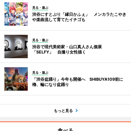
見る・遊ぶ
渋谷にすとぷり「縁日かふぇ」 メンカラたこやき
や楽曲流して育てたイチゴも
見る・遊ぶ
渋谷で現代美術家・山口真人さん個展
「SELFY」 自撮り女性描く
見る・遊ぶ
「渋谷盆踊り」今年も開催へ SHIBUYA109前に
櫓、輪になり盆踊り
もっと見る
食べる