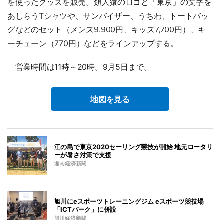
を使ったグッズを販売。類人猿のロゴと「東京」の文字を
あしらうTシャツや、サンバイザー、うちわ、トートバッ
グなどのセット（メンズ9.900円、キッズ7,700円）、キ
ーチェーン（770円）などをラインアップする。
営業時間は11時～20時。9月5日まで。
地図を見る
江の島で東京2020セーリング競技が開始 地元ロータリ
ーが暑さ対策で支援
湘南経済新聞
旭川にeスポーツトレーニングジム eスポーツ競技場
「ICTパーク」に併設
旭川経済新聞