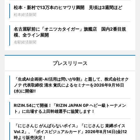
松本・新村で13万本のヒマワリ満開 見頃は3週間ほど
松本経済新聞
名古屋駅前に「オニツカタイガー」旗艦店 国内2番目規
模、全ライン展開
名駅経済新聞
プレスリリース
「生成AI企画術-AI活用は問いが9割」と題して、株式会社オク
ノテ 代表取締役 清水 覚氏によるセミナーを2026年9月16日
(水)に開催!!
RIZIN.54にて開催！「RIZIN JAPAN GP ヘビー級トーナメン
ト」に出場する上田幹雄選手に協賛します！
「にじさんじ がんばらないボイス」「にじさんじ 束縛ボイス
Vol.2」、「ボイスビジュアルカード」2026年8月14日(金)12
時より販売決定！