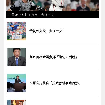
吉田は２安打１打点 大リーグ
千賀の力投 大リーグ
高市首相靖国参拝「適切に判断」
木原官房長官「拉致は現在進行形」