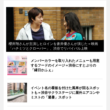
櫻井翔さんが主演しヒロインを蒼井優さんが演じた＝映画
「ハチミツとクローバー」、渋谷でリバイバル上映
メンバーカラーを取り入れたメニューも用意
するフードのイメージ＝渋谷にすとぷりの
「縁日かふぇ」
イベント名の看板を付けた風車が回るスポッ
トも＝渋谷サクラステージに屋外エアコンや
ミストの「避暑」スポット