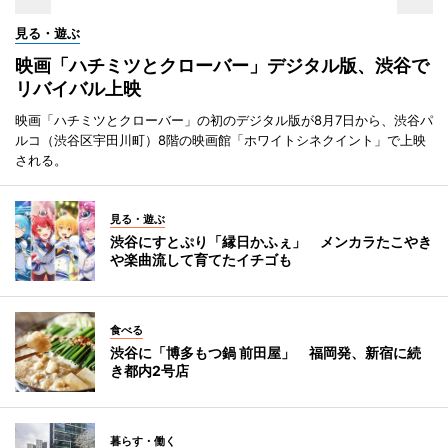
見る・遊ぶ
映画「ハチミツとクローバー」デジタル版、渋谷で
リバイバル上映
映画「ハチミツとクローバー」の初のデジタル版が8月7日から、渋谷パ
ルコ（渋谷区宇田川町）8階の映画館「ホワイトシネクイント」で上映
される。
見る・遊ぶ
渋谷にすとぷり「縁日かふぇ」 メンカラたこやき
や楽曲流して育てたイチゴも
食べる
渋谷に「博多もつ鍋 前田屋」 福岡発、新宿に続
き都内2号店
暮らす・働く