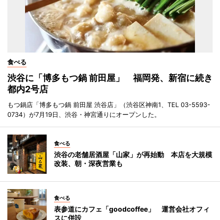
食べる
渋谷に「博多もつ鍋 前田屋」 福岡発、新宿に続き
都内2号店
もつ鍋店「博多もつ鍋 前田屋 渋谷店」（渋谷区神南1、TEL 03-5593-
0734）が7月19日、渋谷・神宮通りにオープンした。
食べる
渋谷の老舗居酒屋「山家」が再始動 本店を大規模
改装、朝・深夜営業も
食べる
表参道にカフェ「goodcoffee」 運営会社オフィ
スに併設