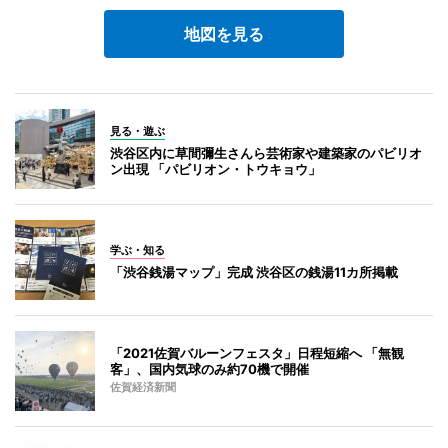
地図を見る
見る・遊ぶ
渋谷区内に草間彌生さんら芸術家や建築家のパビリオ
ン出現 「パビリオン・トウキョウ」
学ぶ・知る
「渋谷銭湯マップ」完成 渋谷区の銭湯11カ所掲載
「2021佐賀バルーンフェスタ」日程短縮へ 「無観
客」、国内気球のみ約70機で開催
佐賀経済新聞