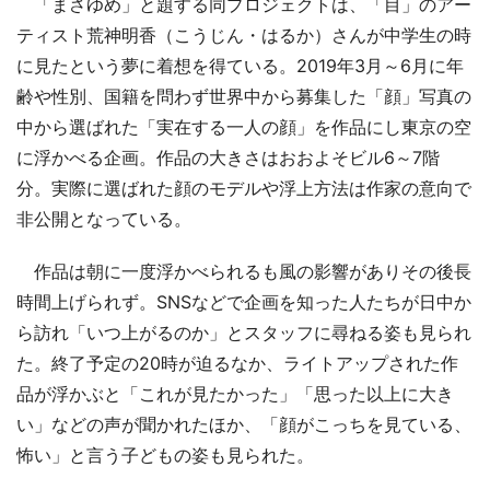
「まさゆめ」と題する同プロジェクトは、「目」のアー
ティスト荒神明香（こうじん・はるか）さんが中学生の時
に見たという夢に着想を得ている。2019年3月～6月に年
齢や性別、国籍を問わず世界中から募集した「顔」写真の
中から選ばれた「実在する一人の顔」を作品にし東京の空
に浮かべる企画。作品の大きさはおおよそビル6～7階
分。実際に選ばれた顔のモデルや浮上方法は作家の意向で
非公開となっている。
作品は朝に一度浮かべられるも風の影響がありその後長
時間上げられず。SNSなどで企画を知った人たちが日中か
ら訪れ「いつ上がるのか」とスタッフに尋ねる姿も見られ
た。終了予定の20時が迫るなか、ライトアップされた作
品が浮かぶと「これが見たかった」「思った以上に大き
い」などの声が聞かれたほか、「顔がこっちを見ている、
怖い」と言う子どもの姿も見られた。