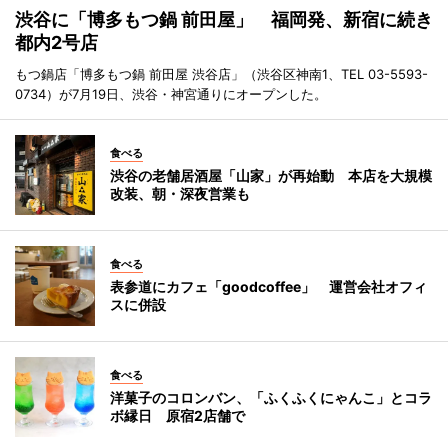
渋谷に「博多もつ鍋 前田屋」 福岡発、新宿に続き
都内2号店
もつ鍋店「博多もつ鍋 前田屋 渋谷店」（渋谷区神南1、TEL 03-5593-
0734）が7月19日、渋谷・神宮通りにオープンした。
食べる
渋谷の老舗居酒屋「山家」が再始動 本店を大規模
改装、朝・深夜営業も
食べる
表参道にカフェ「goodcoffee」 運営会社オフィ
スに併設
食べる
洋菓子のコロンバン、「ふくふくにゃんこ」とコラ
ボ縁日 原宿2店舗で