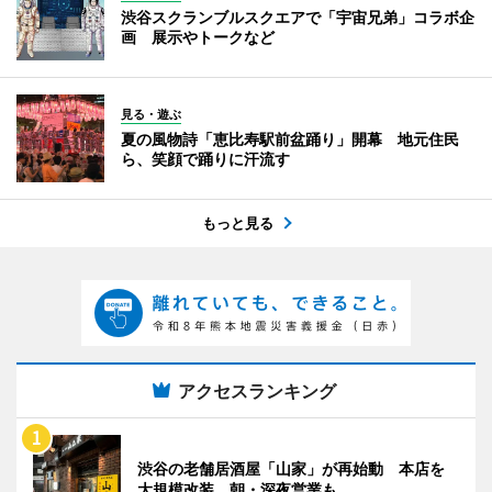
渋谷スクランブルスクエアで「宇宙兄弟」コラボ企
画 展示やトークなど
見る・遊ぶ
夏の風物詩「恵比寿駅前盆踊り」開幕 地元住民
ら、笑顔で踊りに汗流す
もっと見る
アクセスランキング
渋谷の老舗居酒屋「山家」が再始動 本店を
大規模改装、朝・深夜営業も