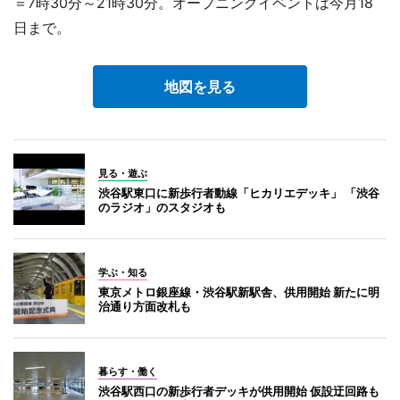
＝7時30分～21時30分。オープニングイベントは今月18
日まで。
地図を見る
見る・遊ぶ
渋谷駅東口に新歩行者動線「ヒカリエデッキ」 「渋谷
のラジオ」のスタジオも
学ぶ・知る
東京メトロ銀座線・渋谷駅新駅舎、供用開始 新たに明
治通り方面改札も
暮らす・働く
渋谷駅西口の新歩行者デッキが供用開始 仮設迂回路も