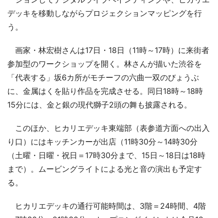
デッキを移動しながらプロジェクションマッピングを行
う。
画家・林宏樹さんは17日・18日（11時～17時）に来街者
参加型のワークショップを開く。林さんが描いた渋谷を
「代表する」坂6カ所がモチーフの六曲一双のびょうぶ
に、金属はくを貼り作品を完成させる。同日18時～18時
15分には、金と銀の現代獅子2頭の舞も披露される。
このほか、ヒカリエデッキ東端部（表参道方面への出入
り口）にはキッチンカーが出店（11時30分～14時30分
（土曜・日曜・祝日＝17時30分まで、15日～18日は18時
まで）。ムービングライトによる光と音の演出も予定す
る。
ヒカリエデッキの通行可能時間は、3階＝24時間、4階