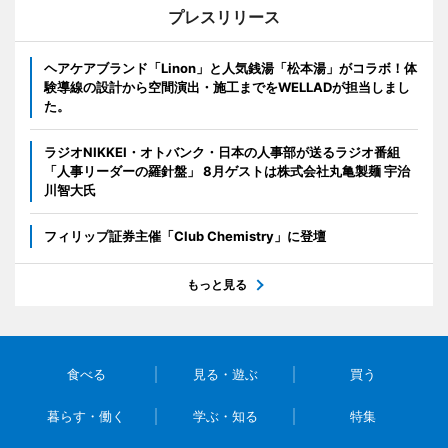
プレスリリース
ヘアケアブランド「Linon」と人気銭湯「松本湯」がコラボ！体
験導線の設計から空間演出・施工までをWELLADが担当しまし
た。
ラジオNIKKEI・オトバンク・日本の人事部が送るラジオ番組
「人事リーダーの羅針盤」 8月ゲストは株式会社丸亀製麺 宇治
川智大氏
フィリップ証券主催「Club Chemistry」に登壇
もっと見る
食べる
見る・遊ぶ
買う
暮らす・働く
学ぶ・知る
特集