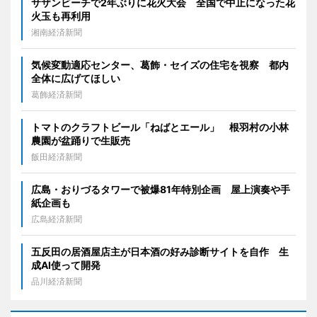
サザンビーチで2年ぶりに花火大会 全国で中止になった花
火玉も再利用
湘南経済新聞
気候変動適応センター、葛飾・セイズの住宅を視察 都内
全体に広げてほしい
葛飾経済新聞
トマトのクラフトビール「ねばとエール」 根羽村の小林
農園が盆踊りで生販売
飯田経済新聞
広島・おりづるタワーで被爆81年特別企画 屋上演奏や手
紙企画も
広島経済新聞
五反田の居酒屋店主が日本酒の好み診断サイトを自作 生
成AI使って開発
品川経済新聞