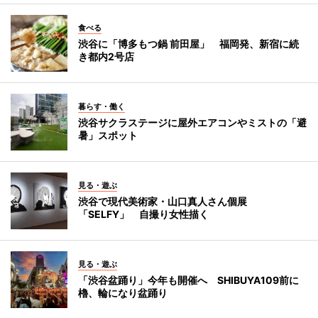
食べる
渋谷に「博多もつ鍋 前田屋」 福岡発、新宿に続
き都内2号店
暮らす・働く
渋谷サクラステージに屋外エアコンやミストの「避
暑」スポット
見る・遊ぶ
渋谷で現代美術家・山口真人さん個展
「SELFY」 自撮り女性描く
見る・遊ぶ
「渋谷盆踊り」今年も開催へ SHIBUYA109前に
櫓、輪になり盆踊り