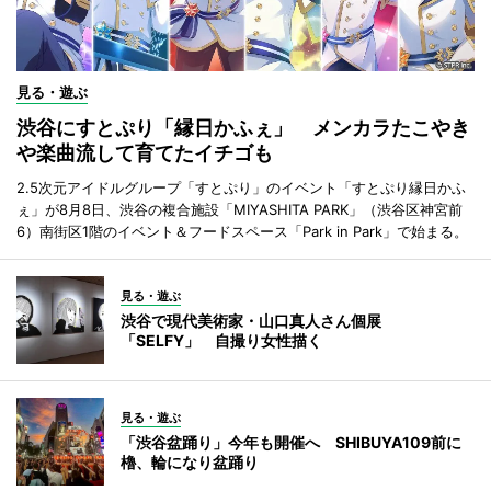
見る・遊ぶ
渋谷にすとぷり「縁日かふぇ」 メンカラたこやき
や楽曲流して育てたイチゴも
2.5次元アイドルグループ「すとぷり」のイベント「すとぷり縁日かふ
ぇ」が8月8日、渋谷の複合施設「MIYASHITA PARK」（渋谷区神宮前
6）南街区1階のイベント＆フードスペース「Park in Park」で始まる。
見る・遊ぶ
渋谷で現代美術家・山口真人さん個展
「SELFY」 自撮り女性描く
見る・遊ぶ
「渋谷盆踊り」今年も開催へ SHIBUYA109前に
櫓、輪になり盆踊り