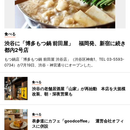
食べる
渋谷に「博多もつ鍋 前田屋」 福岡発、新宿に続き
都内2号店
もつ鍋店「博多もつ鍋 前田屋 渋谷店」（渋谷区神南1、TEL 03-5593-
0734）が7月19日、渋谷・神宮通りにオープンした。
食べる
渋谷の老舗居酒屋「山家」が再始動 本店を大規模
改装、朝・深夜営業も
食べる
表参道にカフェ「goodcoffee」 運営会社オフィ
スに併設