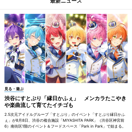
最新ニュース
見る・遊ぶ
渋谷にすとぷり「縁日かふぇ」 メンカラたこやき
や楽曲流して育てたイチゴも
2.5次元アイドルグループ「すとぷり」のイベント「すとぷり縁日かふ
ぇ」が8月8日、渋谷の複合施設「MIYASHITA PARK」（渋谷区神宮前
6）南街区1階のイベント＆フードスペース「Park in Park」で始まる。