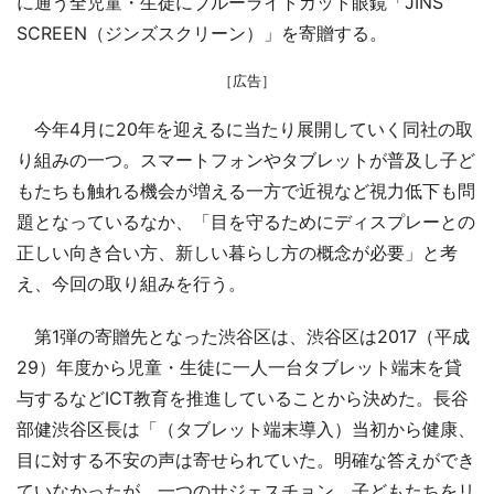
に通う全児童・生徒にブルーライトカット眼鏡「JINS
SCREEN（ジンズスクリーン）」を寄贈する。
［広告］
今年4月に20年を迎えるに当たり展開していく同社の取
り組みの一つ。スマートフォンやタブレットが普及し子ど
もたちも触れる機会が増える一方で近視など視力低下も問
題となっているなか、「目を守るためにディスプレーとの
正しい向き合い方、新しい暮らし方の概念が必要」と考
え、今回の取り組みを行う。
第1弾の寄贈先となった渋谷区は、渋谷区は2017（平成
29）年度から児童・生徒に一人一台タブレット端末を貸
与するなどICT教育を推進していることから決めた。長谷
部健渋谷区長は「（タブレット端末導入）当初から健康、
目に対する不安の声は寄せられていた。明確な答えができ
ていなかったが、一つのサジェスチョン、子どもたちをリ