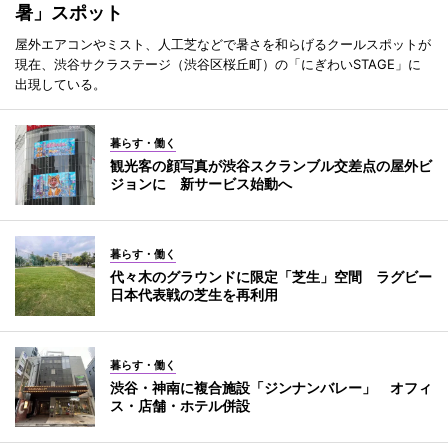
暑」スポット
屋外エアコンやミスト、人工芝などで暑さを和らげるクールスポットが
現在、渋谷サクラステージ（渋谷区桜丘町）の「にぎわいSTAGE」に
出現している。
暮らす・働く
観光客の顔写真が渋谷スクランブル交差点の屋外ビ
ジョンに 新サービス始動へ
暮らす・働く
代々木のグラウンドに限定「芝生」空間 ラグビー
日本代表戦の芝生を再利用
暮らす・働く
渋谷・神南に複合施設「ジンナンバレー」 オフィ
ス・店舗・ホテル併設