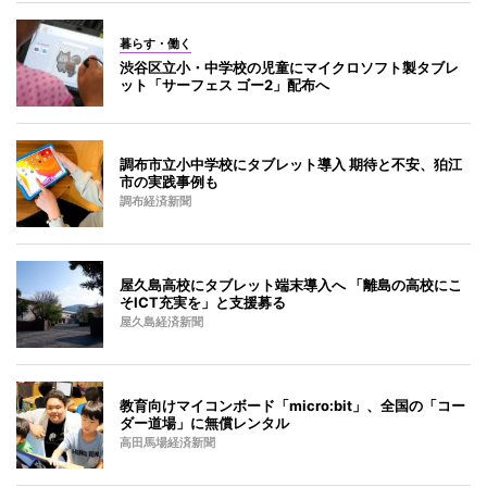
暮らす・働く
渋谷区立小・中学校の児童にマイクロソフト製タブレ
ット「サーフェス ゴー2」配布へ
調布市立小中学校にタブレット導入 期待と不安、狛江
市の実践事例も
調布経済新聞
屋久島高校にタブレット端末導入へ 「離島の高校にこ
そICT充実を」と支援募る
屋久島経済新聞
教育向けマイコンボード「micro:bit」、全国の「コー
ダー道場」に無償レンタル
高田馬場経済新聞