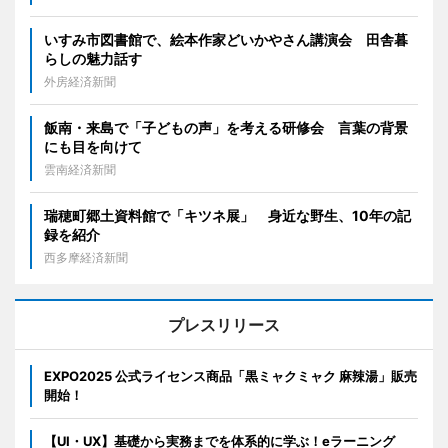
いすみ市図書館で、絵本作家どいかやさん講演会 田舎暮
らしの魅力話す
外房経済新聞
飯南・来島で「子どもの声」を考える研修会 言葉の背景
にも目を向けて
雲南経済新聞
瑞穂町郷土資料館で「キツネ展」 身近な野生、10年の記
録を紹介
西多摩経済新聞
プレスリリース
EXPO2025 公式ライセンス商品「黒ミャクミャク 麻辣湯」販売
開始！
【UI・UX】基礎から実務までを体系的に学ぶ！eラーニング