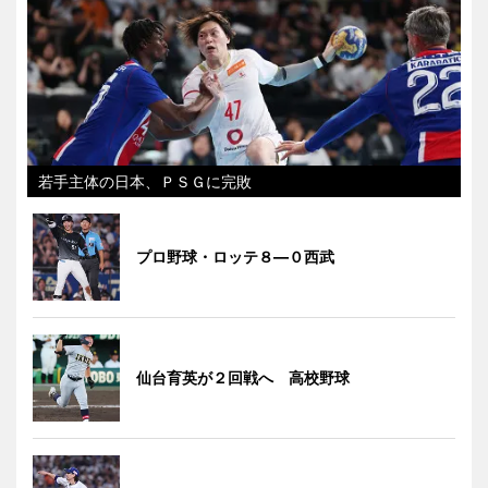
若手主体の日本、ＰＳＧに完敗
プロ野球・ロッテ８―０西武
仙台育英が２回戦へ 高校野球