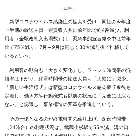
［広告］
新型コロナウイルス感染症の拡大を受け、同社の今年度
上半期の輸送人員・運賃収入共に前年比で約4割減少。利
用者（全駅改札入出場数）は、緊急事態宣言発令中は前年
比で75％減り、7月～9月は同じく30％減前後で推移して
いるという。
利用客の動向も「大きく変化」し、ラッシュ時間帯の混
雑率は下がり、終電時間帯の輸送人員も「大幅に」減少。
「新しい生活様式」は新型コロナウイルス感染症収束後も
定着し、働き方や行動様式も以前の状況に「完全には戻ら
ない」と認識し、事業構造の変革を推進していく。
その一環となるのが終電時間の繰り上げ。深夜時間帯
（24時台）の利用状況は、武蔵小杉駅で55％減、溝の口
駅で52％減（いずれも今年9月）となっている。現在の終