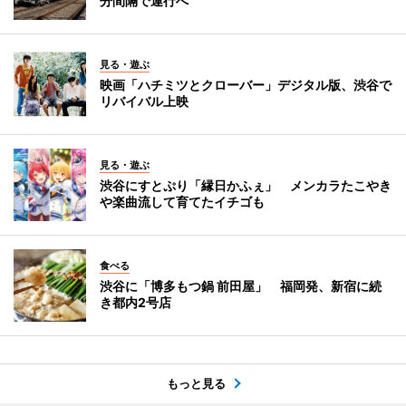
分間隔で運行へ
見る・遊ぶ
映画「ハチミツとクローバー」デジタル版、渋谷で
リバイバル上映
見る・遊ぶ
渋谷にすとぷり「縁日かふぇ」 メンカラたこやき
や楽曲流して育てたイチゴも
食べる
渋谷に「博多もつ鍋 前田屋」 福岡発、新宿に続
き都内2号店
もっと見る