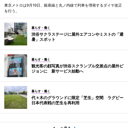
東京メトロは9月19日、銀座線と丸ノ内線で列車を増発するダイヤ改正
を行う。
暮らす・働く
渋谷サクラステージに屋外エアコンやミストの「避
暑」スポット
暮らす・働く
観光客の顔写真が渋谷スクランブル交差点の屋外ビ
ジョンに 新サービス始動へ
暮らす・働く
代々木のグラウンドに限定「芝生」空間 ラグビー
日本代表戦の芝生を再利用