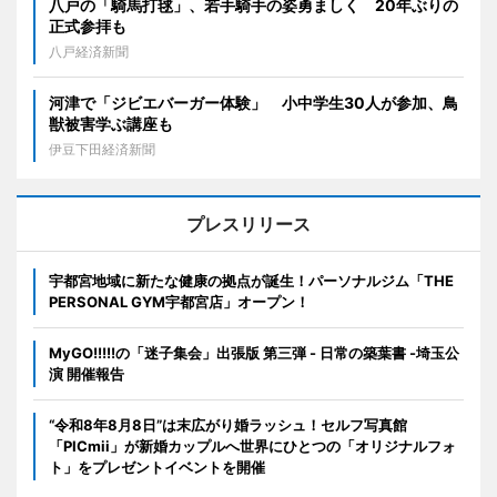
八戸の「騎馬打毬」、若手騎手の姿勇ましく 20年ぶりの
正式参拝も
八戸経済新聞
河津で「ジビエバーガー体験」 小中学生30人が参加、鳥
獣被害学ぶ講座も
伊豆下田経済新聞
プレスリリース
宇都宮地域に新たな健康の拠点が誕生！パーソナルジム「THE
PERSONAL GYM宇都宮店」オープン！
MyGO!!!!!の「迷子集会」出張版 第三弾 - 日常の築葉書 -埼玉公
演 開催報告
“令和8年8月8日”は末広がり婚ラッシュ！セルフ写真館
「PICmii」が新婚カップルへ世界にひとつの「オリジナルフォ
ト」をプレゼントイベントを開催