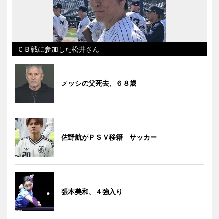
ＯＢ戦に参加した松井さん
メッシの父死去、６８歳
佐野航がＰＳＶ移籍 サッカー
張本美和、４強入り