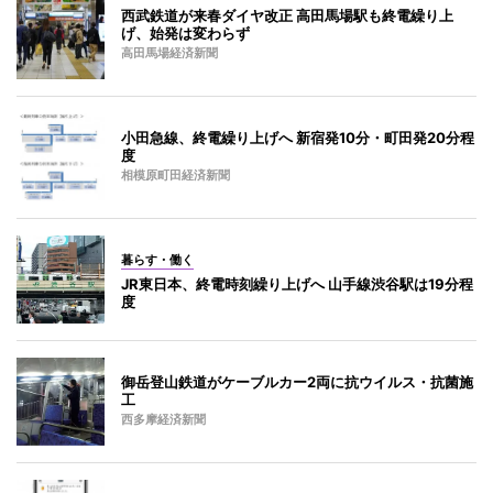
西武鉄道が来春ダイヤ改正 高田馬場駅も終電繰り上
げ、始発は変わらず
高田馬場経済新聞
小田急線、終電繰り上げへ 新宿発10分・町田発20分程
度
相模原町田経済新聞
暮らす・働く
JR東日本、終電時刻繰り上げへ 山手線渋谷駅は19分程
度
御岳登山鉄道がケーブルカー2両に抗ウイルス・抗菌施
工
西多摩経済新聞