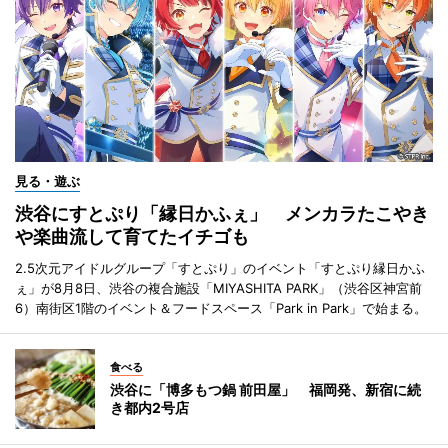
見る・遊ぶ
渋谷にすとぷり「縁日かふぇ」 メンカラたこやき
や楽曲流して育てたイチゴも
2.5次元アイドルグループ「すとぷり」のイベント「すとぷり縁日かふ
ぇ」が8月8日、渋谷の複合施設「MIYASHITA PARK」（渋谷区神宮前
6）南街区1階のイベント＆フードスペース「Park in Park」で始まる。
食べる
渋谷に「博多もつ鍋 前田屋」 福岡発、新宿に続
き都内2号店