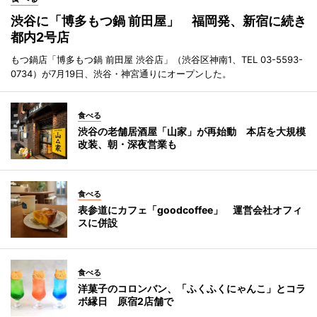
渋谷に「博多もつ鍋 前田屋」 福岡発、新宿に続き
都内2号店
もつ鍋店「博多もつ鍋 前田屋 渋谷店」（渋谷区神南1、TEL 03-5593-
0734）が7月19日、渋谷・神宮通りにオープンした。
食べる
渋谷の老舗居酒屋「山家」が再始動 本店を大規模
改装、朝・深夜営業も
食べる
表参道にカフェ「goodcoffee」 運営会社オフィ
スに併設
食べる
洋菓子のコロンバン、「ふくふくにゃんこ」とコラ
ボ縁日 原宿2店舗で