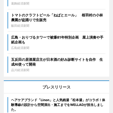
葛飾経済新聞
トマトのクラフトビール「ねばとエール」 根羽村の小林
農園が盆踊りで生販売
飯田経済新聞
広島・おりづるタワーで被爆81年特別企画 屋上演奏や手
紙企画も
広島経済新聞
五反田の居酒屋店主が日本酒の好み診断サイトを自作 生
成AI使って開発
品川経済新聞
プレスリリース
ヘアケアブランド「Linon」と人気銭湯「松本湯」がコラボ！体
験導線の設計から空間演出・施工までをWELLADが担当しまし
た。