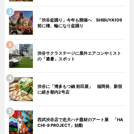
「渋谷盆踊り」今年も開催へ SHIBUYA109
前に櫓、輪になり盆踊り
渋谷サクラステージに屋外エアコンやミスト
の「避暑」スポット
渋谷に「博多もつ鍋 前田屋」 福岡発、新宿
に続き都内2号店
西武渋谷店で忠犬ハチ題材のアート展 「HA
CHI-8 PROJECT」始動