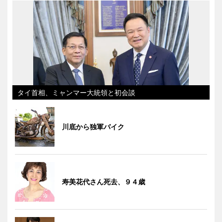
タイ首相、ミャンマー大統領と初会談
川底から独軍バイク
寿美花代さん死去、９４歳