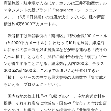
商業施設・駐車場が入るほか、ホテルは三井不動産ホテル
マネジメントの新ブランド「sequence（シークエン
ス）」（6月11日開業）の出店が決まっている。延べ床面
積は約4万6000平方メートル。
渋谷横丁は渋谷駅側の「南街区」1階の全長100メートル
（約1000平方メートル）にわたって19店を展開。線路沿
いに昭和の雰囲気を残す居酒屋などが軒を連ねる「渋谷の
んべい横丁」とも近く、渋谷に新旧合わせた「横丁」ゾー
ンが誕生することになる。総席数は店内1200席、テラス
300席の計1500席。これまで浜倉さんが手掛けてきた
「横丁」シリーズの中でも最大規模の店舗数で「集大成と
もいえる」プロジェクトという。
国内各地の郷土料理や「B級グルメ」、産地直送食材を
提供。それぞれ店名に地域名・国名や「食市」と付け出店
するのは、札幌ラーメンなどを提供する「北海道食市」、