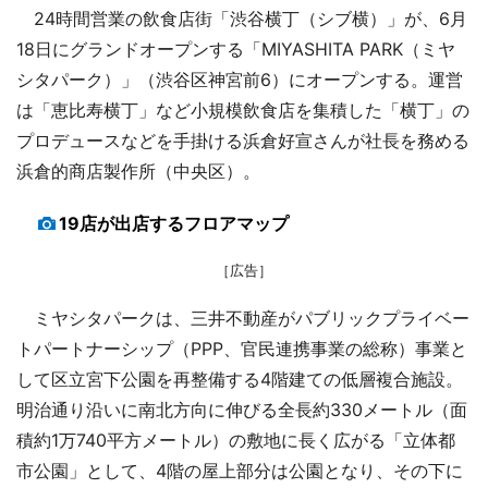
24時間営業の飲食店街「渋谷横丁（シブ横）」が、6月
18日にグランドオープンする「MIYASHITA PARK（ミヤ
シタパーク）」（渋谷区神宮前6）にオープンする。運営
は「恵比寿横丁」など小規模飲食店を集積した「横丁」の
プロデュースなどを手掛ける浜倉好宣さんが社長を務める
浜倉的商店製作所（中央区）。
19店が出店するフロアマップ
［広告］
ミヤシタパークは、三井不動産がパブリックプライベー
トパートナーシップ（PPP、官民連携事業の総称）事業と
して区立宮下公園を再整備する4階建ての低層複合施設。
明治通り沿いに南北方向に伸びる全長約330メートル（面
積約1万740平方メートル）の敷地に長く広がる「立体都
市公園」として、4階の屋上部分は公園となり、その下に