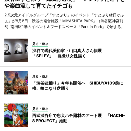
や楽曲流して育てたイチゴも
2.5次元アイドルグループ「すとぷり」のイベント「すとぷり縁日かふ
ぇ」が8月8日、渋谷の複合施設「MIYASHITA PARK」（渋谷区神宮前
6）南街区1階のイベント＆フードスペース「Park in Park」で始まる。
見る・遊ぶ
渋谷で現代美術家・山口真人さん個展
「SELFY」 自撮り女性描く
見る・遊ぶ
「渋谷盆踊り」今年も開催へ SHIBUYA109前に
櫓、輪になり盆踊り
見る・遊ぶ
西武渋谷店で忠犬ハチ題材のアート展 「HACHI-
8 PROJECT」始動