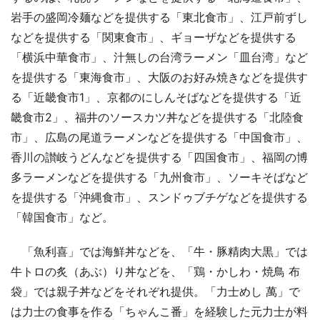
岩手の盛岡冷麺などを提供する「東北食市」、江戸前ずし
などを提供する「関東食市」、ギョーザなどを提供する
「横浜中華食市」、汁無しの台湾ラーメン「皿台湾」など
を提供する「東海食市」、大阪のお好み焼きなどを提供す
る「近畿食市1」、京都のにしんそばなどを提供する「近
畿食市2」、福井のソースカツ丼などを提供する「北陸食
市」、広島の尾道ラーメンなどを提供する「中国食市」、
香川の讃岐うどんなどを提供する「四国食市」、福岡の博
多ラーメンなどを提供する「九州食市」、ソーキそばなど
を提供する「沖縄食市」、スンドゥブチゲなどを提供する
「韓国食市」など。
「魚利喜」では海鮮丼などを、「牛・豚精肉大黒」では
牛トロの炙（あぶ）り丼などを、「鶏・かしわ・焼鳥 布
袋」では親子丼などをそれぞれ提供。「力士めし 萬」で
は力士の食事を作る「ちゃんこ番」を経験した元力士が料