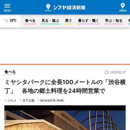
33°C
食べる
見る・遊ぶ
買う
暮らす・働く
学ぶ・知る
食べる
2020.02.27
ミヤシタパークに全長100メートルの「渋谷横
丁」 各地の郷土料理を24時間営業で
グルメ
宮下公園
MIYASHITA PARK