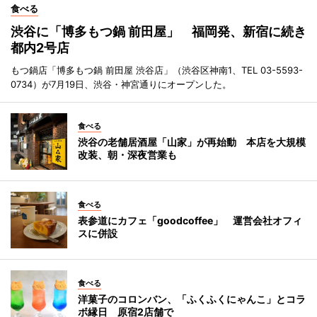
食べる
渋谷に「博多もつ鍋 前田屋」 福岡発、新宿に続き
都内2号店
もつ鍋店「博多もつ鍋 前田屋 渋谷店」（渋谷区神南1、TEL 03-5593-
0734）が7月19日、渋谷・神宮通りにオープンした。
食べる
渋谷の老舗居酒屋「山家」が再始動 本店を大規模
改装、朝・深夜営業も
食べる
表参道にカフェ「goodcoffee」 運営会社オフィ
スに併設
食べる
洋菓子のコロンバン、「ふくふくにゃんこ」とコラ
ボ縁日 原宿2店舗で