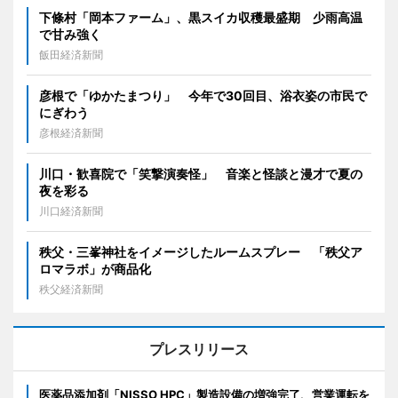
下條村「岡本ファーム」、黒スイカ収穫最盛期 少雨高温
で甘み強く
飯田経済新聞
彦根で「ゆかたまつり」 今年で30回目、浴衣姿の市民で
にぎわう
彦根経済新聞
川口・歓喜院で「笑撃演奏怪」 音楽と怪談と漫才で夏の
夜を彩る
川口経済新聞
秩父・三峯神社をイメージしたルームスプレー 「秩父ア
ロマラボ」が商品化
秩父経済新聞
プレスリリース
医薬品添加剤「NISSO HPC」製造設備の増強完了、営業運転を