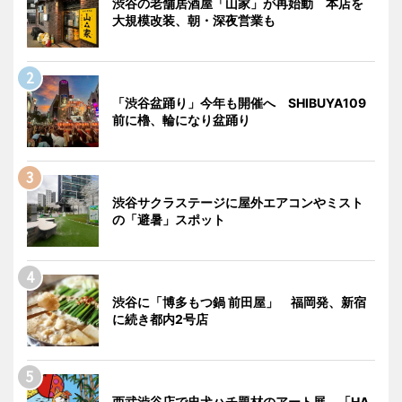
渋谷の老舗居酒屋「山家」が再始動 本店を
大規模改装、朝・深夜営業も
「渋谷盆踊り」今年も開催へ SHIBUYA109
前に櫓、輪になり盆踊り
渋谷サクラステージに屋外エアコンやミスト
の「避暑」スポット
渋谷に「博多もつ鍋 前田屋」 福岡発、新宿
に続き都内2号店
西武渋谷店で忠犬ハチ題材のアート展 「HA