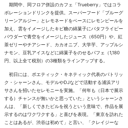
期間中、同フロア併設のカフェ「Trueberry」ではコラ
ボレーションドリンクを提供。スーパーフード「ブルーグ
リーンアルジー」とレモネードをベースにレモンピールを
加え、雲をイメージしたキビ糖の綿菓子にバタフライピー
パウダーで青空をイメージしたジュース（650円）や、紅
茶ゼリーやチアシード、カカオニブ、大学芋、アップルシ
ナモン、豆乳アイスなどに綿菓子をのせるパフェ（1,180
円、以上全て税別）の3種類をラインアップする。
初日には、ポエティック・キネティック代表のパトリッ
ク・シャーンさん、モデルやDJなどで活動する浦浜アリ
サさんを招いたセレモニーを実施。「何年も（日本で展示
する）チャンスが無いかと思っていた」というシャーンさ
んは、「新しくできたビルを祝うという意味で、作品を展
示するのはワクワクする」と喜びを表現。「東京を訪れた
ことはあるが、渋谷は初めて」と言い、「クレイジーな