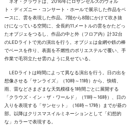
ネオ・クラウドは、2016年にロサンゼルスのウォル
ト・ディズニー・コンサート・ホールで展示した作品をベ
ースに、雲を表現した作品。7階から8階にかけて吹き抜
けになっている空間に、全長約11メートルの雲をかたどっ
たオブジェをつるし、作品の中と外（フロア内）計32台
のLEDライトで光の演出を行う。オブジェは金網や鉄の棒
でベースを作り、表面を不燃性のポリエステルで覆い、手
作業で毛羽立たせ雲のように見せている。
LEDライトは時間によって異なる演出を行う。日の出を
想像させる「サンライズ」（10時～11時）から、快晴、
雨、雷などさまざまな天気模様を1時間ごとに展開する
「クラウズ・イン・ザ・ワールド」（11時～16時）、日の
入りを表現する「サンセット」（16時～17時）までが昼の
部。以降はクリスマスイルミネーションとして「幻想的
な」カラーで表現する。