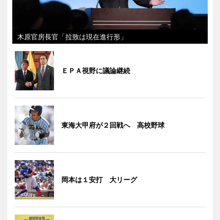
木原官房長官「拉致は現在進行形」
ＥＰＡ視野に議論継続
東海大甲府が２回戦へ 高校野球
岡本は１安打 大リーグ