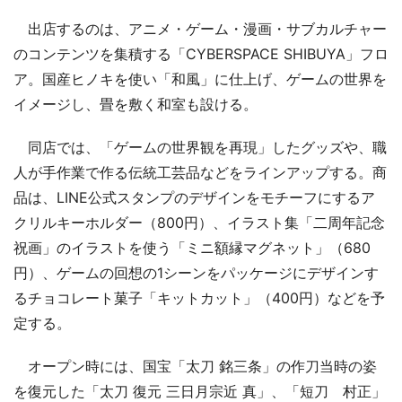
出店するのは、アニメ・ゲーム・漫画・サブカルチャー
のコンテンツを集積する「CYBERSPACE SHIBUYA」フロ
ア。国産ヒノキを使い「和風」に仕上げ、ゲームの世界を
イメージし、畳を敷く和室も設ける。
同店では、「ゲームの世界観を再現」したグッズや、職
人が手作業で作る伝統工芸品などをラインアップする。商
品は、LINE公式スタンプのデザインをモチーフにするア
クリルキーホルダー（800円）、イラスト集「二周年記念
祝画」のイラストを使う「ミニ額縁マグネット」（680
円）、ゲームの回想の1シーンをパッケージにデザインす
るチョコレート菓子「キットカット」（400円）などを予
定する。
オープン時には、国宝「太刀 銘三条」の作刀当時の姿
を復元した「太刀 復元 三日月宗近 真」、「短刀 村正」