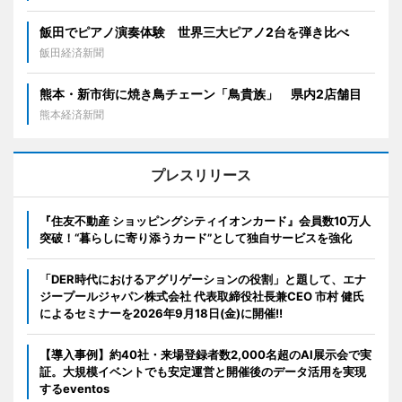
飯田でピアノ演奏体験 世界三大ピアノ2台を弾き比べ
飯田経済新聞
熊本・新市街に焼き鳥チェーン「鳥貴族」 県内2店舗目
熊本経済新聞
プレスリリース
『住友不動産 ショッピングシティイオンカード』会員数10万人
突破！“暮らしに寄り添うカード”として独自サービスを強化
「DER時代におけるアグリゲーションの役割」と題して、エナ
ジープールジャパン株式会社 代表取締役社長兼CEO 市村 健氏
によるセミナーを2026年9月18日(金)に開催!!
【導入事例】約40社・来場登録者数2,000名超のAI展示会で実
証。大規模イベントでも安定運営と開催後のデータ活用を実現
するeventos