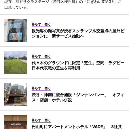
現在、渋谷サクラステージ（渋谷区桜丘町）の「にぎわいSTAGE」に
出現している。
暮らす・働く
観光客の顔写真が渋谷スクランブル交差点の屋外ビ
ジョンに 新サービス始動へ
暮らす・働く
代々木のグラウンドに限定「芝生」空間 ラグビー
日本代表戦の芝生を再利用
暮らす・働く
渋谷・神南に複合施設「ジンナンバレー」 オフィ
ス・店舗・ホテル併設
暮らす・働く
円山町にアパートメントホテル「VADE」 3社共