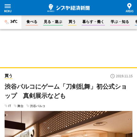
34°C
食べる
見る・遊ぶ
買う
暮らす・働く
学ぶ・知る
買う
2019.11.15
渋谷パルコにゲーム「刀剣乱舞」初公式ショ
ップ 真剣展示なども
IT
舞台
渋谷パルコ