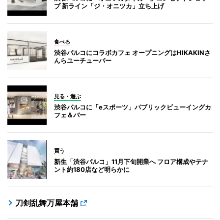
プ 新ライン「ジ・オニツカ」立ち上げ
食べる
渋谷パルコにコラボカフェ オープニングはHIKAKINさ
んらユーチューバー
見る・遊ぶ
渋谷パルコに「eスポーツ」パブリックビューイングカ
フェ＆バー
買う
新生「渋谷パルコ」11月下旬開業へ フロア構成やテナ
ント約180店など明らかに
刀剣乱舞万屋本舗