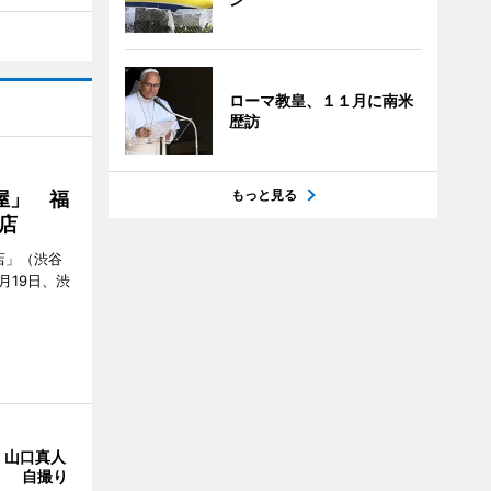
ローマ教皇、１１月に南米
歴訪
もっと見る
屋」 福
店
店」（渋谷
7月19日、渋
・山口真人
Y」 自撮り