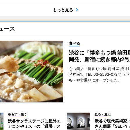
もっと見る
ュース
食べる
渋谷に「博多もつ鍋 前田
岡発、新宿に続き都内2号
もつ鍋店「博多もつ鍋 前田屋 渋谷
区神南1、TEL 03-5593-0734）が
谷・神宮通りにオープンした。
暮らす・働く
見る・遊ぶ
渋谷サクラステージに屋外エ
渋谷で現代美術家
アコンやミストの「避暑」ス
さん個展「SELF