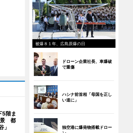
被爆８１年、広島原爆の日
ドローン企業社長、車爆破
で重傷
ハシナ前首相「母国を正し
い道に」
下5階ま
夜景 都
谷」
独空港に爆発物搭載ドロー
ン