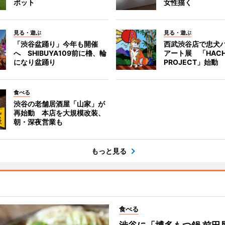
ポット
女性描く
見る・遊ぶ
見る・遊ぶ
「渋谷盆踊り」今年も開催
西武渋谷店で忠犬
へ SHIBUYA109前に櫓、輪
アート展 「HACH
になり盆踊り
PROJECT」始動
食べる
渋谷の老舗居酒屋「山家」が
再始動 本店を大規模改装、
朝・深夜営業も
もっと見る
食べる