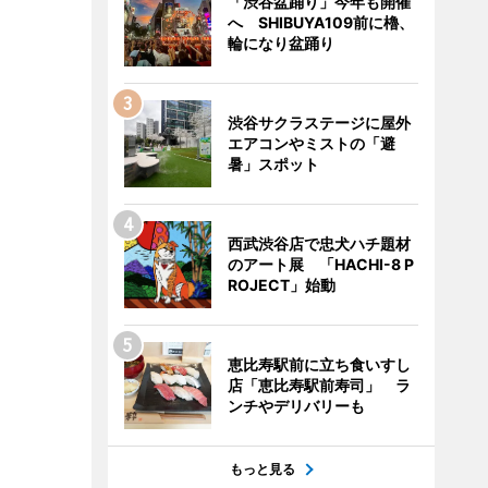
「渋谷盆踊り」今年も開催
へ SHIBUYA109前に櫓、
輪になり盆踊り
渋谷サクラステージに屋外
エアコンやミストの「避
暑」スポット
西武渋谷店で忠犬ハチ題材
のアート展 「HACHI-8 P
ROJECT」始動
恵比寿駅前に立ち食いすし
店「恵比寿駅前寿司」 ラ
ンチやデリバリーも
もっと見る