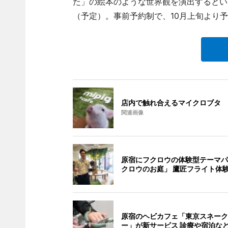
た」の絵本のような世界観を演出するという
（予定）。事前予約制で、10月上旬より
店内で触れ合えるマイクロブタ
関連画像
原宿にフクロウの体験型テーマパ
クロウのお庭」 鷹匠フライト体
原宿のヘビカフェ「東京スネーク
ー」が新サービス 診療や宿泊な