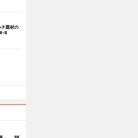
ハチ題材の
I-8