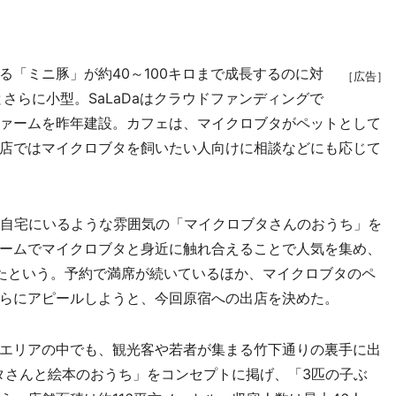
「ミニ豚」が約40～100キロまで成長するのに対
［広告］
とさらに小型。SaLaDaはクラウドファンディングで
ァームを昨年建設。カフェは、マイクロブタがペットとして
店ではマイクロブタを飼いたい人向けに相談などにも応じて
自宅にいるような雰囲気の「マイクロブタさんのおうち」を
ームでマイクロブタと身近に触れ合えることで人気を集め、
たという。予約で満席が続いているほか、マイクロブタのペ
らにアピールしようと、今回原宿への出店を決めた。
エリアの中でも、観光客や若者が集まる竹下通りの裏手に出
タさんと絵本のおうち」をコンセプトに掲げ、「3匹の子ぶ