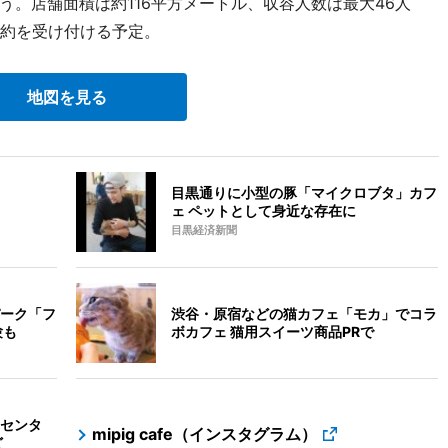
。店舗面積は約116平方メートル、収容人数は最大46人
予約を受け付ける予定。
地図を見る
目黒通りに小型の豚「マイクロブタ」カフ
ェ ペットとして身近な存在に
目黒経済新聞
ーク「フ
渋谷・原宿などの猫カフェ「モカ」でコラ
験も
ボカフェ 猫用スイーツ商品PRで
センタ
mipig cafe（インスタグラム）
ど