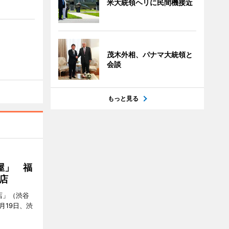
米大統領ヘリに民間機接近
茂木外相、パナマ大統領と
会談
もっと見る
屋」 福
店
店」（渋谷
7月19日、渋