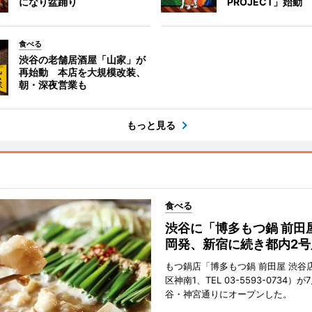
になり盆踊り
PROJECT」始動
食べる
渋谷の老舗居酒屋「山家」が
再始動 本店を大規模改装、
朝・深夜営業も
もっと見る
食べる
渋谷に「博多もつ鍋 前田
岡発、新宿に続き都内2号
もつ鍋店「博多もつ鍋 前田屋 渋谷
区神南1、TEL 03-5593-0734）が
谷・神宮通りにオープンした。