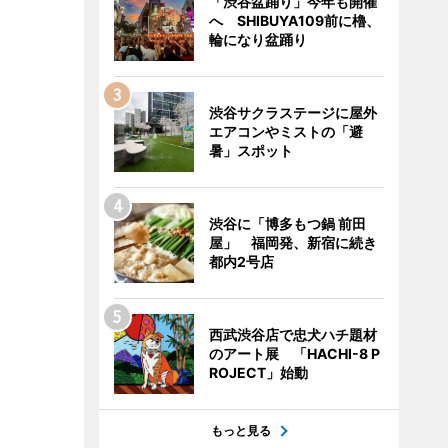
「渋谷盆踊り」今年も開催
へ SHIBUYA109前に櫓、
輪になり盆踊り
渋谷サクラステージに屋外
エアコンやミストの「避
暑」スポット
渋谷に「博多もつ鍋 前田
屋」 福岡発、新宿に続き
都内2号店
西武渋谷店で忠犬ハチ題材
のアート展 「HACHI-8 P
ROJECT」始動
もっと見る