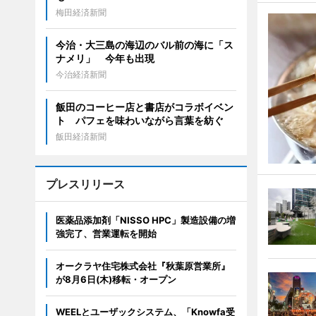
梅田経済新聞
今治・大三島の海辺のバル前の海に「ス
ナメリ」 今年も出現
今治経済新聞
飯田のコーヒー店と書店がコラボイベン
ト パフェを味わいながら言葉を紡ぐ
飯田経済新聞
プレスリリース
医薬品添加剤「NISSO HPC」製造設備の増
強完了、営業運転を開始
オークラヤ住宅株式会社『秋葉原営業所』
が8月6日(木)移転・オープン
WEELとユーザックシステム、「Knowfa受