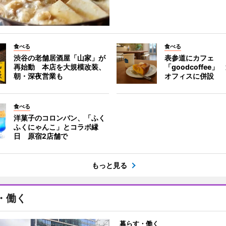
食べる
食べる
渋谷の老舗居酒屋「山家」が
表参道にカフェ
再始動 本店を大規模改装、
「goodcoffee
朝・深夜営業も
オフィスに併設
食べる
洋菓子のコロンバン、「ふく
ふくにゃんこ」とコラボ縁
日 原宿2店舗で
もっと見る
・働く
暮らす・働く