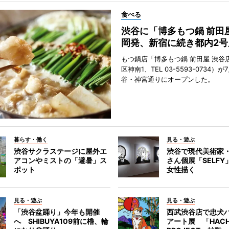
食べる
渋谷に「博多もつ鍋 前田
岡発、新宿に続き都内2号
もつ鍋店「博多もつ鍋 前田屋 渋谷
区神南1、TEL 03-5593-0734）が
谷・神宮通りにオープンした。
暮らす・働く
見る・遊ぶ
渋谷サクラステージに屋外エ
渋谷で現代美術家
アコンやミストの「避暑」ス
さん個展「SELF
ポット
女性描く
見る・遊ぶ
見る・遊ぶ
「渋谷盆踊り」今年も開催
西武渋谷店で忠犬
へ SHIBUYA109前に櫓、輪
アート展 「HACH