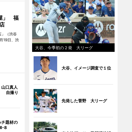
屋」 福
店
店」（渋谷
7月19日、渋
大谷、今季初の２発 大リーグ
大谷、イメージ調査で１位
・山口真人
Y」 自撮り
先発した菅野 大リーグ
ハチ題材の
I-8