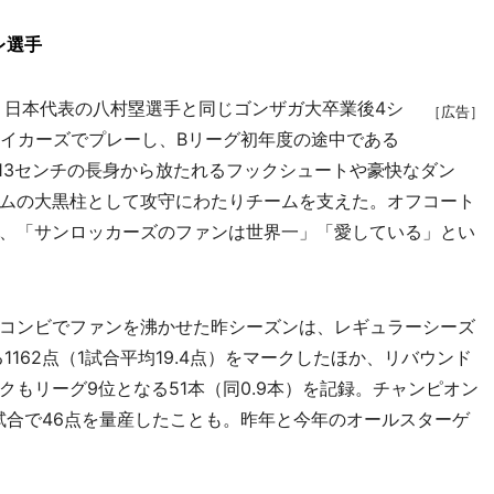
レ選手
、日本代表の八村塁選手と同じゴンザガ大卒業後4シ
［広告］
レイカーズでプレーし、Bリーグ初年度の途中である
。213センチの長身から放たれるフックシュートや豪快なダン
ムの大黒柱として攻守にわたりチームを支えた。オフコート
、「サンロッカーズのファンは世界一」「愛している」とい
コンビでファンを沸かせた昨シーズンは、レギュラーシーズ
1162点（1試合平均19.4点）をマークしたほか、リバウンド
ックもリーグ9位となる51本（同0.9本）を記録。チャンピオン
試合で46点を量産したことも。昨年と今年のオールスターゲ