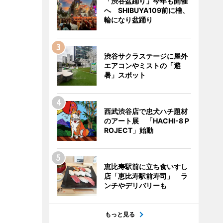
「渋谷盆踊り」今年も開催
へ SHIBUYA109前に櫓、
輪になり盆踊り
渋谷サクラステージに屋外
エアコンやミストの「避
暑」スポット
西武渋谷店で忠犬ハチ題材
のアート展 「HACHI-8 P
ROJECT」始動
恵比寿駅前に立ち食いすし
店「恵比寿駅前寿司」 ラ
ンチやデリバリーも
もっと見る