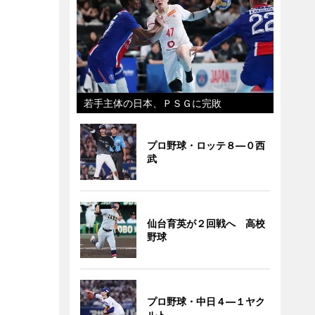
若手主体の日本、ＰＳＧに完敗
プロ野球・ロッテ８―０西
武
仙台育英が２回戦へ 高校
野球
プロ野球・中日４―１ヤク
ルト