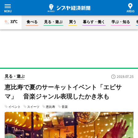
33°C
食べる
見る・遊ぶ
買う
暮らす・働く
学ぶ・知る
見る・遊ぶ
2019.07.25
恵比寿で夏のサーキットイベント「エビサ
マ」 音楽ジャンル表現したかき氷も
イベント
スイーツ
恵比寿
音楽