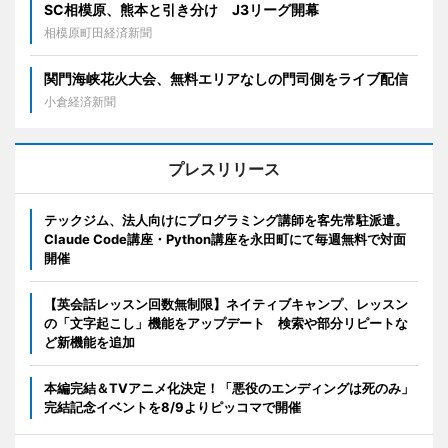
SC相模原、熊本と引き分け J3リーグ開幕
相模原町田経済新聞
関門海峡花火大会、無料エリアなしの門司側をライブ配信
小倉経済新聞
プレスリリース
テックジム、法人向けにプログラミング講師を客先常駐派遣。
Claude Code講座・Python講座を永田町にて毎週無料で対面
開催
【英会話レッスン回数無制限】ネイティブキャンプ、レッスン
の「文字起こし」機能をアップデート 検索や部分リピートな
ど新機能を追加
本編完結＆TVアニメ化決定！「悪役のエンディングは死のみ」
完結記念イベントを8/9よりピッコマで開催