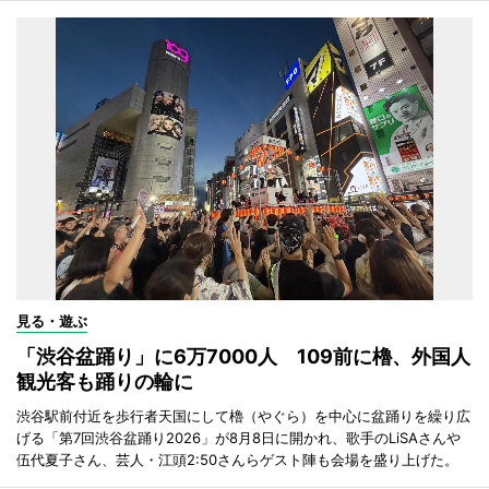
見る・遊ぶ
「渋谷盆踊り」に6万7000人 109前に櫓、外国人
観光客も踊りの輪に
渋谷駅前付近を歩行者天国にして櫓（やぐら）を中心に盆踊りを繰り広
げる「第7回渋谷盆踊り2026」が8月8日に開かれ、歌手のLiSAさんや
伍代夏子さん、芸人・江頭2:50さんらゲスト陣も会場を盛り上げた。