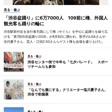
見る・遊ぶ
「渋谷盆踊り」に6万7000人 109前に櫓、外国人
観光客も踊りの輪に
渋谷駅前付近を歩行者天国にして櫓（やぐら）を中心に盆踊りを繰り広
げる「第7回渋谷盆踊り2026」が8月8日に開かれ、歌手のLiSAさんや
伍代夏子さん、芸人・江頭2:50さんらゲスト陣も会場を盛り上げた。
見る・遊ぶ
渋谷センター街で今年も「七夕パレード」 スポー
ツチームらも参加
見る・遊ぶ
「なんでも服にする」クリエーター塩川夏子さん、
渋谷で初個展
暮らす・働く