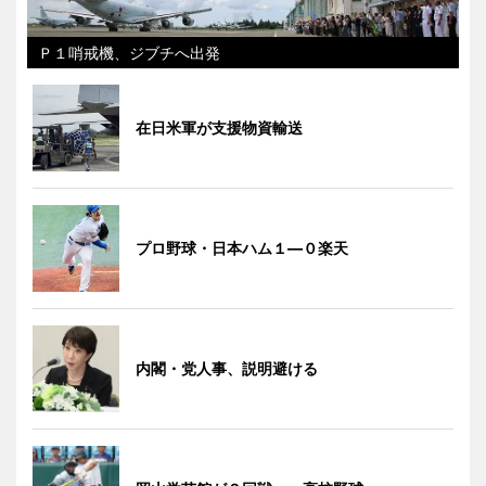
Ｐ１哨戒機、ジブチへ出発
在日米軍が支援物資輸送
プロ野球・日本ハム１―０楽天
内閣・党人事、説明避ける