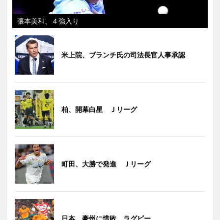
張本美和、４強入り
米上院、ブランチ氏の司法長官人事承認
柏、開幕白星 Ｊリーグ
町田、大勝で発進 Ｊリーグ
日本、豪州に惜敗 ラグビー