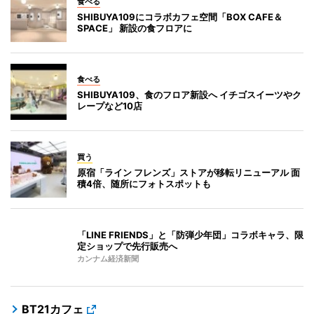
食べる
SHIBUYA109にコラボカフェ空間「BOX CAFE＆
SPACE」 新設の食フロアに
食べる
SHIBUYA109、食のフロア新設へ イチゴスイーツやク
レープなど10店
買う
原宿「ライン フレンズ」ストアが移転リニューアル 面
積4倍、随所にフォトスポットも
「LINE FRIENDS」と「防弾少年団」コラボキャラ、限
定ショップで先行販売へ
カンナム経済新聞
BT21カフェ