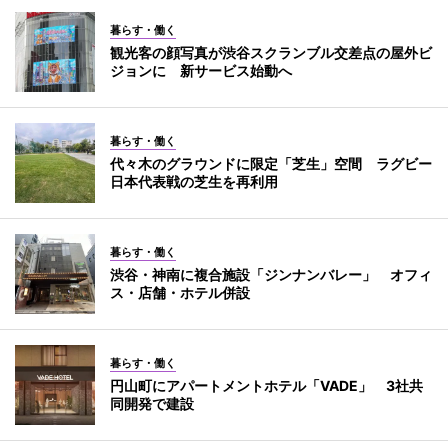
暮らす・働く
観光客の顔写真が渋谷スクランブル交差点の屋外ビ
ジョンに 新サービス始動へ
暮らす・働く
代々木のグラウンドに限定「芝生」空間 ラグビー
日本代表戦の芝生を再利用
暮らす・働く
渋谷・神南に複合施設「ジンナンバレー」 オフィ
ス・店舗・ホテル併設
暮らす・働く
円山町にアパートメントホテル「VADE」 3社共
同開発で建設