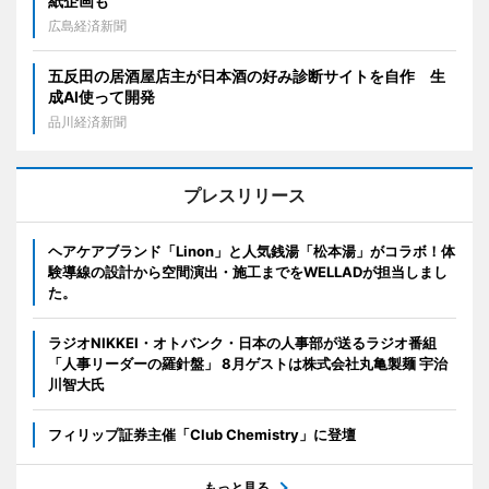
紙企画も
広島経済新聞
五反田の居酒屋店主が日本酒の好み診断サイトを自作 生
成AI使って開発
品川経済新聞
プレスリリース
ヘアケアブランド「Linon」と人気銭湯「松本湯」がコラボ！体
験導線の設計から空間演出・施工までをWELLADが担当しまし
た。
ラジオNIKKEI・オトバンク・日本の人事部が送るラジオ番組
「人事リーダーの羅針盤」 8月ゲストは株式会社丸亀製麺 宇治
川智大氏
フィリップ証券主催「Club Chemistry」に登壇
もっと見る