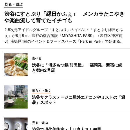
見る・遊ぶ
渋谷にすとぷり「縁日かふぇ」 メンカラたこやき
や楽曲流して育てたイチゴも
2.5次元アイドルグループ「すとぷり」のイベント「すとぷり縁日かふ
ぇ」が8月8日、渋谷の複合施設「MIYASHITA PARK」（渋谷区神宮前
6）南街区1階のイベント＆フードスペース「Park in Park」で始まる。
食べる
渋谷に「博多もつ鍋 前田屋」 福岡発、新宿に続
き都内2号店
暮らす・働く
渋谷サクラステージに屋外エアコンやミストの「避
暑」スポット
見る・遊ぶ
渋谷で現代美術家・山口真人さん個展