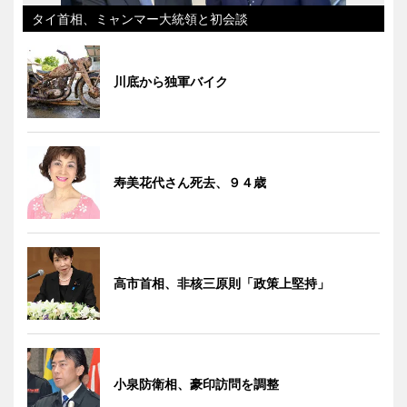
タイ首相、ミャンマー大統領と初会談
川底から独軍バイク
寿美花代さん死去、９４歳
高市首相、非核三原則「政策上堅持」
小泉防衛相、豪印訪問を調整