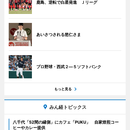
鹿島、逆転で白星発進 Ｊリーグ
あいさつされる悠仁さま
プロ野球・西武２―５ソフトバンク
もっと見る
みん経トピックス
八千代「52間の縁側」にカフェ「PUKU」 自家焙煎コー
ヒーやカレー提供