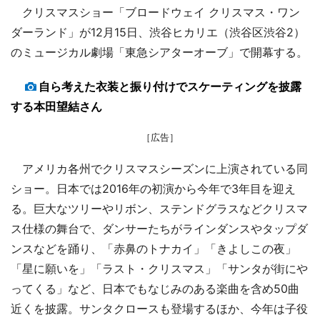
クリスマスショー「ブロードウェイ クリスマス・ワン
ダーランド」が12月15日、渋谷ヒカリエ（渋谷区渋谷2）
のミュージカル劇場「東急シアターオーブ」で開幕する。
自ら考えた衣装と振り付けでスケーティングを披露
する本田望結さん
［広告］
アメリカ各州でクリスマスシーズンに上演されている同
ショー。日本では2016年の初演から今年で3年目を迎え
る。巨大なツリーやリボン、ステンドグラスなどクリスマ
ス仕様の舞台で、ダンサーたちがラインダンスやタップダ
ンスなどを踊り、「赤鼻のトナカイ」「きよしこの夜」
「星に願いを」「ラスト・クリスマス」「サンタが街にや
ってくる」など、日本でもなじみのある楽曲を含め50曲
近くを披露。サンタクロースも登場するほか、今年は子役