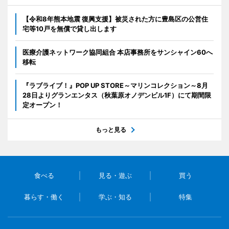
【令和8年熊本地震 復興支援】被災された方に豊島区の公営住
宅等10戸を無償で貸し出します
医療介護ネットワーク協同組合 本店事務所をサンシャイン60へ
移転
『ラブライブ！』POP UP STORE～マリンコレクション～8月
28日よりグランエンタス（秋葉原オノデンビル1F）にて期間限
定オープン！
もっと見る
食べる
見る・遊ぶ
買う
暮らす・働く
学ぶ・知る
特集