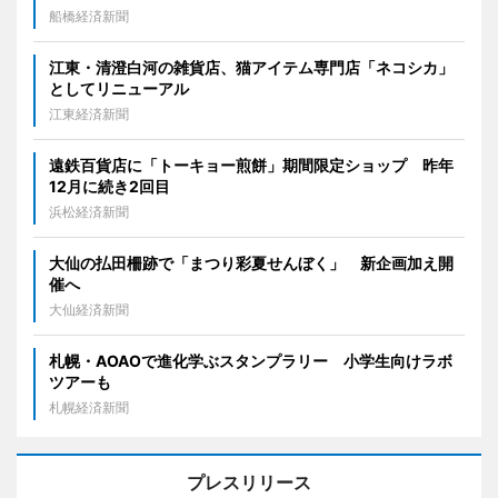
船橋経済新聞
江東・清澄白河の雑貨店、猫アイテム専門店「ネコシカ」
としてリニューアル
江東経済新聞
遠鉄百貨店に「トーキョー煎餅」期間限定ショップ 昨年
12月に続き2回目
浜松経済新聞
大仙の払田柵跡で「まつり彩夏せんぼく」 新企画加え開
催へ
大仙経済新聞
札幌・AOAOで進化学ぶスタンプラリー 小学生向けラボ
ツアーも
札幌経済新聞
プレスリリース