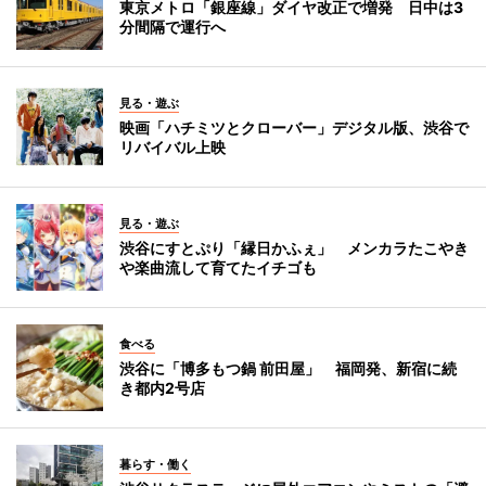
東京メトロ「銀座線」ダイヤ改正で増発 日中は3
分間隔で運行へ
見る・遊ぶ
映画「ハチミツとクローバー」デジタル版、渋谷で
リバイバル上映
見る・遊ぶ
渋谷にすとぷり「縁日かふぇ」 メンカラたこやき
や楽曲流して育てたイチゴも
食べる
渋谷に「博多もつ鍋 前田屋」 福岡発、新宿に続
き都内2号店
暮らす・働く