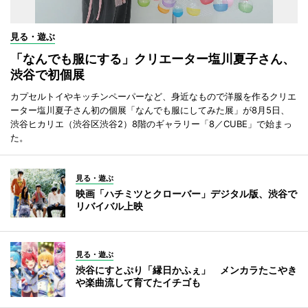
見る・遊ぶ
「なんでも服にする」クリエーター塩川夏子さん、
渋谷で初個展
カプセルトイやキッチンペーパーなど、身近なもので洋服を作るクリエ
ーター塩川夏子さん初の個展「なんでも服にしてみた展」が8月5日、
渋谷ヒカリエ（渋谷区渋谷2）8階のギャラリー「8／CUBE」で始まっ
た。
見る・遊ぶ
映画「ハチミツとクローバー」デジタル版、渋谷で
リバイバル上映
見る・遊ぶ
渋谷にすとぷり「縁日かふぇ」 メンカラたこやき
や楽曲流して育てたイチゴも