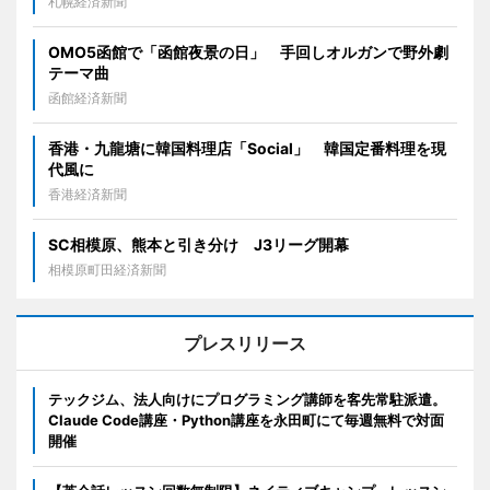
札幌経済新聞
OMO5函館で「函館夜景の日」 手回しオルガンで野外劇
テーマ曲
函館経済新聞
香港・九龍塘に韓国料理店「Social」 韓国定番料理を現
代風に
香港経済新聞
SC相模原、熊本と引き分け J3リーグ開幕
相模原町田経済新聞
プレスリリース
テックジム、法人向けにプログラミング講師を客先常駐派遣。
Claude Code講座・Python講座を永田町にて毎週無料で対面
開催