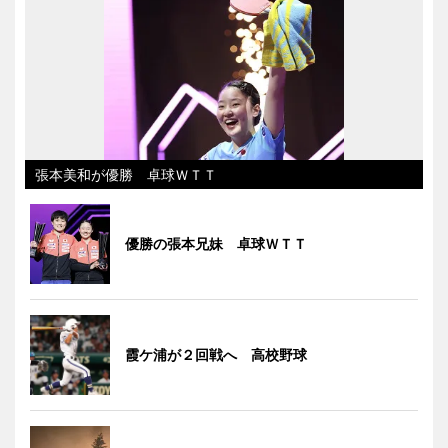
張本美和が優勝 卓球ＷＴＴ
優勝の張本兄妹 卓球ＷＴＴ
霞ケ浦が２回戦へ 高校野球