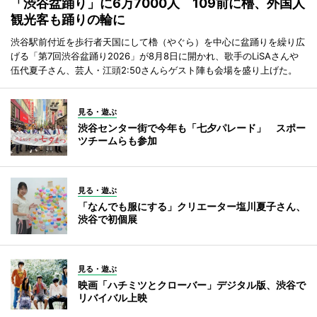
「渋谷盆踊り」に6万7000人 109前に櫓、外国人
観光客も踊りの輪に
渋谷駅前付近を歩行者天国にして櫓（やぐら）を中心に盆踊りを繰り広
げる「第7回渋谷盆踊り2026」が8月8日に開かれ、歌手のLiSAさんや
伍代夏子さん、芸人・江頭2:50さんらゲスト陣も会場を盛り上げた。
見る・遊ぶ
渋谷センター街で今年も「七夕パレード」 スポー
ツチームらも参加
見る・遊ぶ
「なんでも服にする」クリエーター塩川夏子さん、
渋谷で初個展
見る・遊ぶ
映画「ハチミツとクローバー」デジタル版、渋谷で
リバイバル上映