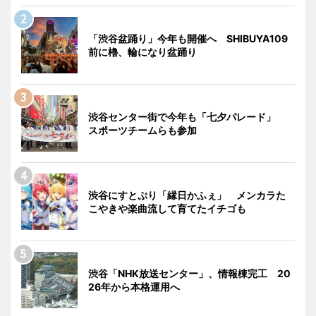
「渋谷盆踊り」今年も開催へ SHIBUYA109
前に櫓、輪になり盆踊り
渋谷センター街で今年も「七夕パレード」
スポーツチームらも参加
渋谷にすとぷり「縁日かふぇ」 メンカラた
こやきや楽曲流して育てたイチゴも
渋谷「NHK放送センター」、情報棟完工 20
26年から本格運用へ