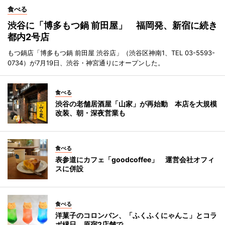
食べる
渋谷に「博多もつ鍋 前田屋」 福岡発、新宿に続き
都内2号店
もつ鍋店「博多もつ鍋 前田屋 渋谷店」（渋谷区神南1、TEL 03-5593-
0734）が7月19日、渋谷・神宮通りにオープンした。
食べる
渋谷の老舗居酒屋「山家」が再始動 本店を大規模
改装、朝・深夜営業も
食べる
表参道にカフェ「goodcoffee」 運営会社オフィ
スに併設
食べる
洋菓子のコロンバン、「ふくふくにゃんこ」とコラ
ボ縁日 原宿2店舗で