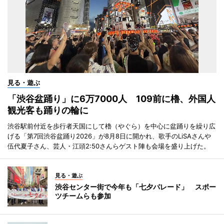
見る・遊ぶ
「渋谷盆踊り」に6万7000人 109前に櫓、外国人
観光客も踊りの輪に
渋谷駅前付近を歩行者天国にして櫓（やぐら）を中心に盆踊りを繰り広
げる「第7回渋谷盆踊り2026」が8月8日に開かれ、歌手のLiSAさんや
伍代夏子さん、芸人・江頭2:50さんらゲスト陣も会場を盛り上げた。
見る・遊ぶ
渋谷センター街で今年も「七夕パレード」 スポー
ツチームらも参加