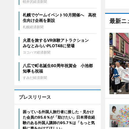
軽井沢経済新聞
札幌でゲームイベント10月開催へ 高校
最新ニ
生向け企画を新設
札幌経済新聞
火星を旅するVR体験アトラクション
みなとみらいPLOT48に登場
ヨコハマ経済新聞
八広で町名誕生60周年祝賀会 小池都
知事も祝福
すみだ経済新聞
プレスリリース
困っている外国人旅行者に接した・見かけ
た会員の95.6％が「助けたい」日本滞在経
験のある外国人講師の95.7％は「もっと気
軽に声をかけてほしい」