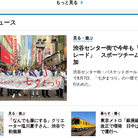
もっと見る
ュース
見る・遊ぶ
渋谷センター街で今年も
レード」 スポーツチー
加
渋谷センター街・バスケットボール
で8月7日、「七夕まつり」の一環
行われた。
見る・遊ぶ
暮らす・働く
「なんでも服にする」クリエ
東京メトロ「銀座
ーター塩川夏子さん、渋谷で
改正で増発 日中
初個展
で運行へ