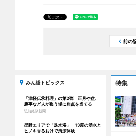
前の
みん経トピックス
特集
「津軽伝承料理」の第2弾 正月や盆、
農事など人が集う場に焦点を当てる
弘前経済新聞
星野エリアで「足水浴」 13度の湧水と
ヒノキ香るおけで清涼体験