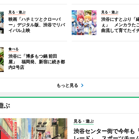
見る・遊ぶ
見る・遊ぶ
映画「ハチミツとクローバ
渋谷にすとぷり「
ー」デジタル版、渋谷でリバ
ぇ」 メンカラた
イバル上映
曲流して育てたイ
食べる
渋谷に「博多もつ鍋 前田
屋」 福岡発、新宿に続き都
内2号店
もっと見る
遊ぶ
見る・遊ぶ
渋谷センター街で今年も
レード」 スポーツチー