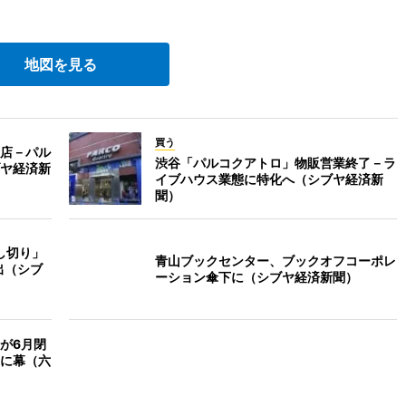
地図を見る
買う
店－パル
渋谷「パルコクアトロ」物販営業終了－ラ
ヤ経済新
イブハウス業態に特化へ（シブヤ経済新
聞）
し切り」
青山ブックセンター、ブックオフコーポレ
出（シブ
ーション傘下に（シブヤ経済新聞）
が6月閉
史に幕（六