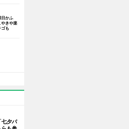
縁日かふ
こやきや楽
チゴも
「七夕パ
ムらも参