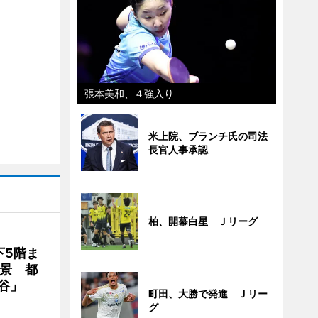
張本美和、４強入り
米上院、ブランチ氏の司法
長官人事承認
柏、開幕白星 Ｊリーグ
下5階ま
夜景 都
谷」
町田、大勝で発進 Ｊリー
グ