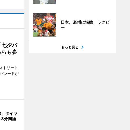
日本、豪州に惜敗 ラグビ
ー
「七夕パ
もっと見る
ムらも参
ストリート
でパレードが
線」ダイヤ
は3分間隔