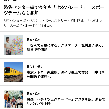
渋谷センター街で今年も「七夕パレード」 スポー
ツチームらも参加
渋谷センター街・バスケットボールストリートで8月7日、「七夕まつ
り」の一環でパレードが行われた。
見る・遊ぶ
「なんでも服にする」クリエーター塩川夏子さん、
渋谷で初個展
暮らす・働く
東京メトロ「銀座線」ダイヤ改正で増発 日中は3
分間隔で運行へ
見る・遊ぶ
映画「ハチミツとクローバー」デジタル版、渋谷で
リバイバル上映