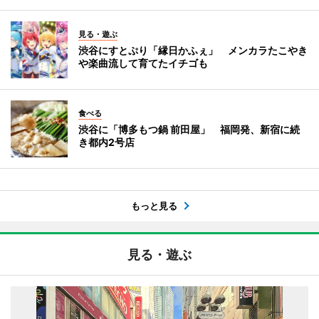
見る・遊ぶ
渋谷にすとぷり「縁日かふぇ」 メンカラたこやき
や楽曲流して育てたイチゴも
食べる
渋谷に「博多もつ鍋 前田屋」 福岡発、新宿に続
き都内2号店
もっと見る
見る・遊ぶ