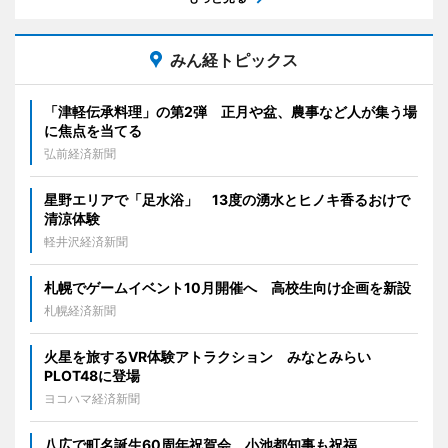
みん経トピックス
「津軽伝承料理」の第2弾 正月や盆、農事など人が集う場
に焦点を当てる
弘前経済新聞
星野エリアで「足水浴」 13度の湧水とヒノキ香るおけで
清涼体験
軽井沢経済新聞
札幌でゲームイベント10月開催へ 高校生向け企画を新設
札幌経済新聞
火星を旅するVR体験アトラクション みなとみらい
PLOT48に登場
ヨコハマ経済新聞
八広で町名誕生60周年祝賀会 小池都知事も祝福