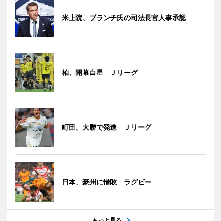
米上院、ブランチ氏の司法長官人事承認
柏、開幕白星 Ｊリーグ
町田、大勝で発進 Ｊリーグ
日本、豪州に惜敗 ラグビー
もっと見る