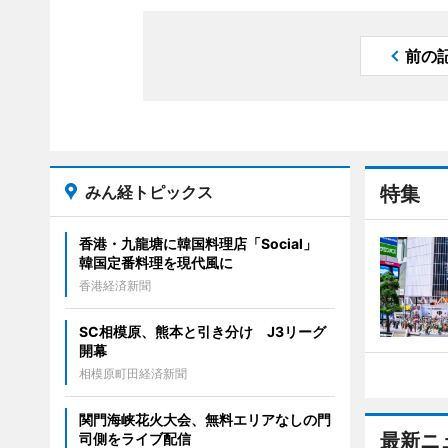
前の
みん経トピックス
特集
香港・九龍塘に韓国料理店「Social」
韓国定番料理を現代風に
香港経済新聞
SC相模原、熊本と引き分け J3リーグ
開幕
相模原町田経済新聞
関門海峡花火大会、無料エリアなしの門
最新ニ
司側をライブ配信