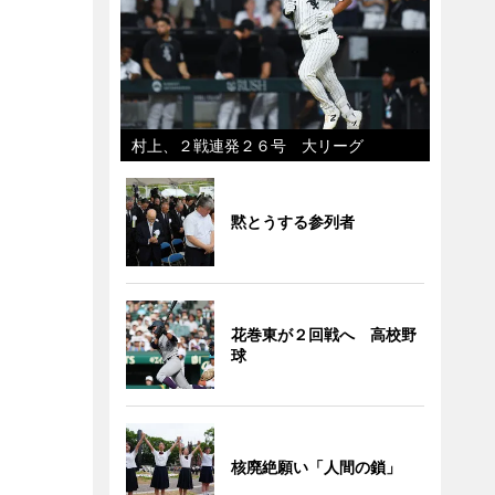
村上、２戦連発２６号 大リーグ
黙とうする参列者
花巻東が２回戦へ 高校野
球
核廃絶願い「人間の鎖」