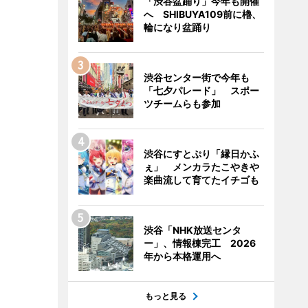
「渋谷盆踊り」今年も開催
へ SHIBUYA109前に櫓、
輪になり盆踊り
渋谷センター街で今年も
「七夕パレード」 スポー
ツチームらも参加
渋谷にすとぷり「縁日かふ
ぇ」 メンカラたこやきや
楽曲流して育てたイチゴも
渋谷「NHK放送センタ
ー」、情報棟完工 2026
年から本格運用へ
もっと見る