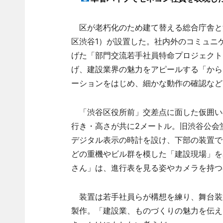
区が老朽化のため建て替える総合庁舎と
区渋谷1）が設置した。社内外のコミュニケ
げた「部門交流若手社員特命プロジェクト
げ、建設業界の魅力をアピールする「から
ーションをはじめ、細かな動作の確認など
「渋谷区役所前」交差点に面した仮囲いの
行き・高さが共に2メートル。旧渋谷公会
デジタル表示の時計を設け、下部の装置で
どの重機やビル群を模した「建設現場」を
さん」は、進行表を見る姿やカメラを持つ
装置は若手社員らが構想を練り、舞台装置
製作。「建設業、ものづくりの魅力を伝え