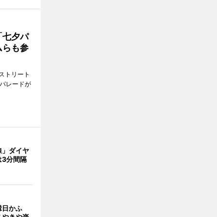
「七夕パ
ムらも参
ストリート
でパレードが
線」ダイヤ
は3分間隔
縁日かふ
こやきや楽