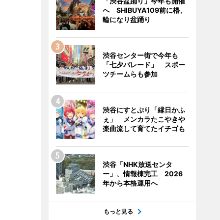
「渋谷盆踊り」今年も開催
へ SHIBUYA109前に櫓、
輪になり盆踊り
渋谷センター街で今年も
「七夕パレード」 スポー
ツチームらも参加
渋谷にすとぷり「縁日かふ
ぇ」 メンカラたこやきや
楽曲流して育てたイチゴも
渋谷「NHK放送センタ
ー」、情報棟完工 2026
年から本格運用へ
もっと見る