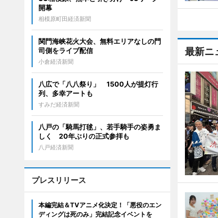
開幕
相模原町田経済新聞
関門海峡花火大会、無料エリアなしの門
最新ニ
司側をライブ配信
小倉経済新聞
八広で「八八祭り」 1500人が提灯行
列、多幸アートも
すみだ経済新聞
八戸の「騎馬打毬」、若手騎手の姿勇ま
しく 20年ぶりの正式参拝も
八戸経済新聞
プレスリリース
本編完結＆TVアニメ化決定！「悪役のエン
ディングは死のみ」完結記念イベントを