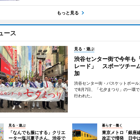
もっと見る
ュース
見る・遊ぶ
渋谷センター街で今年も
レード」 スポーツチー
加
渋谷センター街・バスケットボール
で8月7日、「七夕まつり」の一環
行われた。
見る・遊ぶ
暮らす・働く
「なんでも服にする」クリエ
東京メトロ「銀座
ーター塩川夏子さん、渋谷で
改正で増発 日中