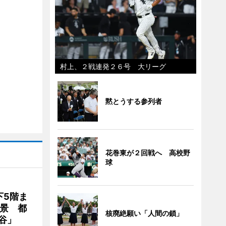
村上、２戦連発２６号 大リーグ
黙とうする参列者
花巻東が２回戦へ 高校野
球
下5階ま
夜景 都
核廃絶願い「人間の鎖」
谷」