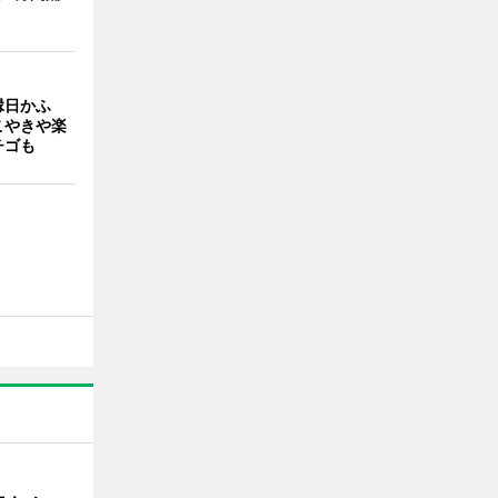
縁日かふ
こやきや楽
チゴも