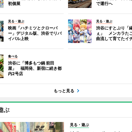
初個展
で運行へ
見る・遊ぶ
見る・遊ぶ
映画「ハチミツとクローバ
渋谷にすとぷり「
ー」デジタル版、渋谷でリバ
ぇ」 メンカラた
イバル上映
曲流して育てたイ
食べる
渋谷に「博多もつ鍋 前田
屋」 福岡発、新宿に続き都
内2号店
もっと見る
遊ぶ
見る・遊ぶ