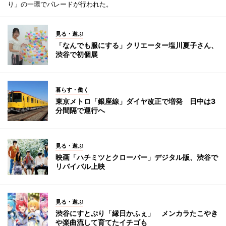
り」の一環でパレードが行われた。
見る・遊ぶ
「なんでも服にする」クリエーター塩川夏子さん、
渋谷で初個展
暮らす・働く
東京メトロ「銀座線」ダイヤ改正で増発 日中は3
分間隔で運行へ
見る・遊ぶ
映画「ハチミツとクローバー」デジタル版、渋谷で
リバイバル上映
見る・遊ぶ
渋谷にすとぷり「縁日かふぇ」 メンカラたこやき
や楽曲流して育てたイチゴも