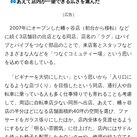
あえて店内が一望できる広さを選んだ
［広告］
2007年にオープンした幡ヶ谷店（初台から移転）など
に続く3店舗目の出店となる同店。店名の「ラグ」はパイ
プとパイプをつなぐ部品のことで、来店客とスタッフなど
さまざまな人などを「つなぐコミュティー場」という思い
を込めて命名している。
「ビギナーを大切にしたい」という思いから「入り口に
なるような店づくり」を目指したという同店。通行人や自
転車に乗っている人も多く仕事帰りでも寄れることも考慮
して、周辺に自転車店少ない同所へ出店。あえて、幡ヶ谷
店の半分ほどになる店舗面積約40坪の空間を選び、ファ
サードをガラス張りにしたほか、店内全体を見渡せるよう
にするなど「明るい雰囲気」に仕上げた。店内にはサドル
を使った椅子を配置したカウンターや、修理や組み立てを