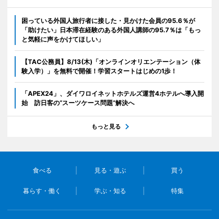
困っている外国人旅行者に接した・見かけた会員の95.6％が
「助けたい」日本滞在経験のある外国人講師の95.7％は「もっ
と気軽に声をかけてほしい」
【TAC公務員】8/13(木)「オンラインオリエンテーション（体
験入学）」を無料で開催！学習スタートはじめの1歩！
「APEX24」、ダイワロイネットホテルズ運営4ホテルへ導入開
始 訪日客の“スーツケース問題”解決へ
もっと見る
食べる
見る・遊ぶ
買う
暮らす・働く
学ぶ・知る
特集