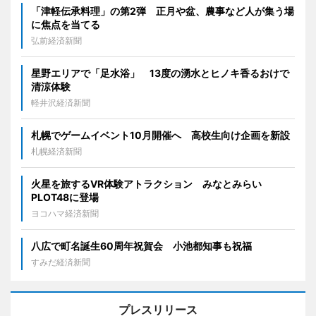
「津軽伝承料理」の第2弾 正月や盆、農事など人が集う場
に焦点を当てる
弘前経済新聞
星野エリアで「足水浴」 13度の湧水とヒノキ香るおけで
清涼体験
軽井沢経済新聞
札幌でゲームイベント10月開催へ 高校生向け企画を新設
札幌経済新聞
火星を旅するVR体験アトラクション みなとみらい
PLOT48に登場
ヨコハマ経済新聞
八広で町名誕生60周年祝賀会 小池都知事も祝福
すみだ経済新聞
プレスリリース