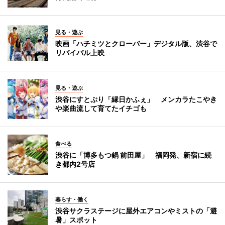
見る・遊ぶ
映画「ハチミツとクローバー」デジタル版、渋谷で
リバイバル上映
見る・遊ぶ
渋谷にすとぷり「縁日かふぇ」 メンカラたこやき
や楽曲流して育てたイチゴも
食べる
渋谷に「博多もつ鍋 前田屋」 福岡発、新宿に続
き都内2号店
暮らす・働く
渋谷サクラステージに屋外エアコンやミストの「避
暑」スポット