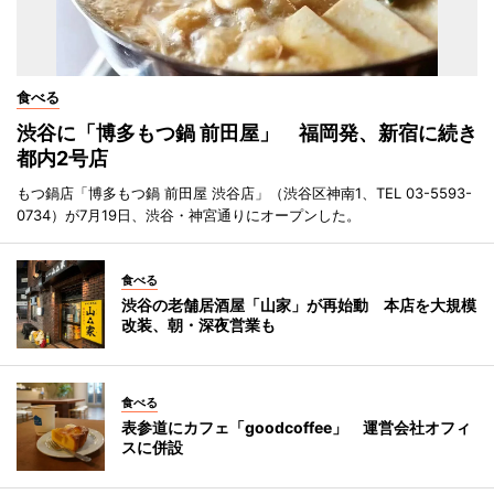
食べる
渋谷に「博多もつ鍋 前田屋」 福岡発、新宿に続き
都内2号店
もつ鍋店「博多もつ鍋 前田屋 渋谷店」（渋谷区神南1、TEL 03-5593-
0734）が7月19日、渋谷・神宮通りにオープンした。
食べる
渋谷の老舗居酒屋「山家」が再始動 本店を大規模
改装、朝・深夜営業も
食べる
表参道にカフェ「goodcoffee」 運営会社オフィ
スに併設