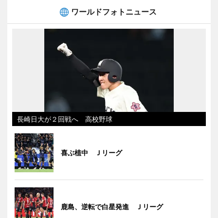
ワールドフォトニュース
長崎日大が２回戦へ 高校野球
喜ぶ植中 Ｊリーグ
鹿島、逆転で白星発進 Ｊリーグ