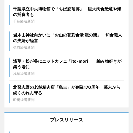
千葉県立中央博物館で「ちば恐竜博」 巨大肉食恐竜や海
の捕食者も
千葉経済新聞
岩木山神社向かいに「お山の花彩食堂 龍の憩」 和食職人
の夫婦が経営
弘前経済新聞
浅草・松が谷にニットカフェ「ito-mori」 編み物好きが
集う場に
浅草経済新聞
北習志野の老舗精肉店「鳥吉」が創業170周年 幕末から
続くのれん守る
船橋経済新聞
プレスリリース