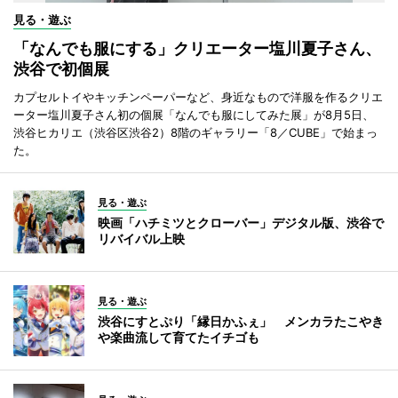
見る・遊ぶ
「なんでも服にする」クリエーター塩川夏子さん、
渋谷で初個展
カプセルトイやキッチンペーパーなど、身近なもので洋服を作るクリエ
ーター塩川夏子さん初の個展「なんでも服にしてみた展」が8月5日、
渋谷ヒカリエ（渋谷区渋谷2）8階のギャラリー「8／CUBE」で始まっ
た。
見る・遊ぶ
映画「ハチミツとクローバー」デジタル版、渋谷で
リバイバル上映
見る・遊ぶ
渋谷にすとぷり「縁日かふぇ」 メンカラたこやき
や楽曲流して育てたイチゴも