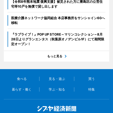
【令和8年熊本地震 復興支援】被災された方に豊島区の公営住
宅等10戸を無償で貸し出します
医療介護ネットワーク協同組合 本店事務所をサンシャイン60へ
移転
『ラブライブ！』POP UP STORE～マリンコレクション～8月
28日よりグランエンタス（秋葉原オノデンビル1F）にて期間限
定オープン！
もっと見る
食べる
見る・遊ぶ
買う
暮らす・働く
学ぶ・知る
特集