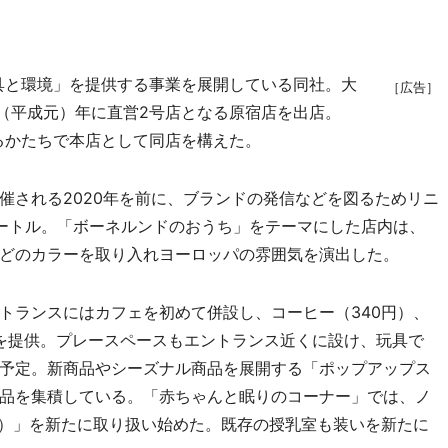
道具と環境」を提供する事業を展開している同社。大
［広告］
9（平成元）年に直営2号店となる原宿店を出店。
するかたちで本店として同店を構えた。
される2020年を前に、ブランドの発信などを図るためリニ
メートル。「ボーネルンドのおうち」をテーマにした店内は、
どのカラーを取り入れヨーロッパの雰囲気を演出した。
ランスにはカフェを初めて併設し、コーヒー（340円）、
どを提供。プレースペースもエントランス近くに設け、玩具で
予定。新商品やシーズナル商品を展開する「ポップアップス
品を集積している。「赤ちゃんと眠りのコーナー」では、ノ
ッケ）」を新たに取り扱い始めた。既存の授乳室も装いを新たに