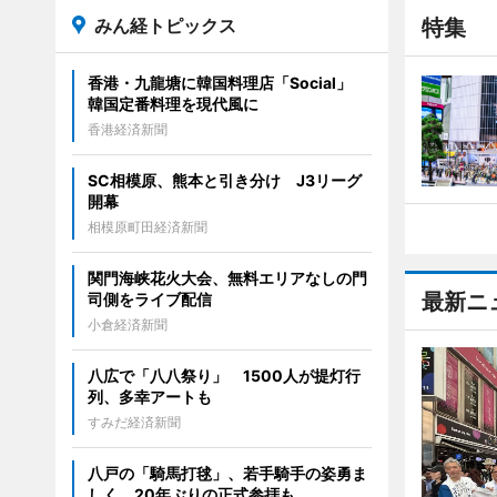
みん経トピックス
特集
香港・九龍塘に韓国料理店「Social」
韓国定番料理を現代風に
香港経済新聞
SC相模原、熊本と引き分け J3リーグ
開幕
相模原町田経済新聞
関門海峡花火大会、無料エリアなしの門
最新ニ
司側をライブ配信
小倉経済新聞
八広で「八八祭り」 1500人が提灯行
列、多幸アートも
すみだ経済新聞
八戸の「騎馬打毬」、若手騎手の姿勇ま
しく 20年ぶりの正式参拝も