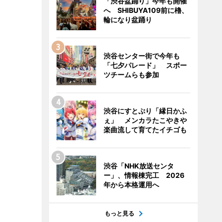
「渋谷盆踊り」今年も開催
へ SHIBUYA109前に櫓、
輪になり盆踊り
渋谷センター街で今年も
「七夕パレード」 スポー
ツチームらも参加
渋谷にすとぷり「縁日かふ
ぇ」 メンカラたこやきや
楽曲流して育てたイチゴも
渋谷「NHK放送センタ
ー」、情報棟完工 2026
年から本格運用へ
もっと見る