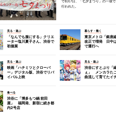
で8月7日、「七夕まつり」の一環
行われた。
見る・遊ぶ
暮らす・働く
「なんでも服にする」クリエ
東京メトロ「銀座
ーター塩川夏子さん、渋谷で
改正で増発 日中
初個展
で運行へ
見る・遊ぶ
見る・遊ぶ
映画「ハチミツとクローバ
渋谷にすとぷり「
ー」デジタル版、渋谷でリバ
ぇ」 メンカラた
イバル上映
曲流して育てたイ
食べる
渋谷に「博多もつ鍋 前田
屋」 福岡発、新宿に続き都
内2号店