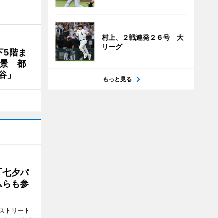
村上、２戦連発２６号 大
リーグ
下5階ま
夜景 都
谷」
もっと見る
「七夕パ
ムらも参
ストリート