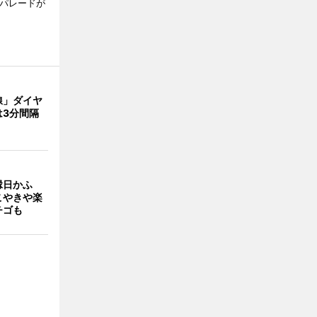
でパレードが
線」ダイヤ
は3分間隔
縁日かふ
こやきや楽
チゴも