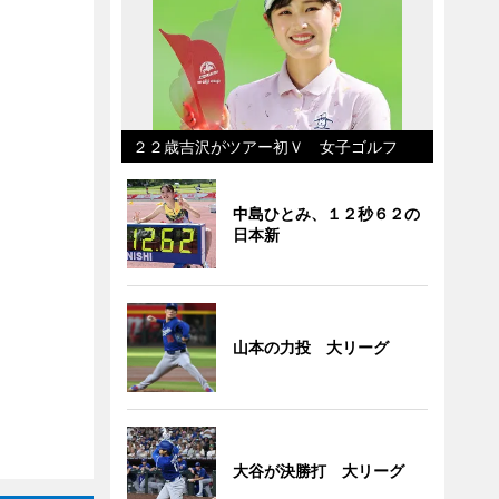
２２歳吉沢がツアー初Ｖ 女子ゴルフ
中島ひとみ、１２秒６２の
日本新
山本の力投 大リーグ
大谷が決勝打 大リーグ