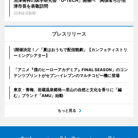
沼津発祥の医学研究会「U-TECH」開催へ 関係者らが沼
津市長を表敬訪問
沼津経済新聞
プレスリリース
\開催決定！／「夏はおうちで配信観劇」【カンフェティストリ
ーミングシアター】
「アニメ『僕のヒーローアカデミア』FINAL SEASON」のコン
テンツプリントがセブン‐イレブンのマルチコピー機に登場
東京・青梅、岩蔵温泉郷発―里山の自然と文化を香りに「編
む」ブランド「AMU」始動
もっと見る
食べる
見る・遊ぶ
買う