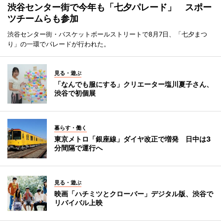
渋谷センター街で今年も「七夕パレード」 スポー
ツチームらも参加
渋谷センター街・バスケットボールストリートで8月7日、「七夕まつ
り」の一環でパレードが行われた。
見る・遊ぶ
「なんでも服にする」クリエーター塩川夏子さん、
渋谷で初個展
暮らす・働く
東京メトロ「銀座線」ダイヤ改正で増発 日中は3
分間隔で運行へ
見る・遊ぶ
映画「ハチミツとクローバー」デジタル版、渋谷で
リバイバル上映