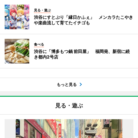
見る・遊ぶ
渋谷にすとぷり「縁日かふぇ」 メンカラたこやき
や楽曲流して育てたイチゴも
食べる
渋谷に「博多もつ鍋 前田屋」 福岡発、新宿に続
き都内2号店
もっと見る
見る・遊ぶ