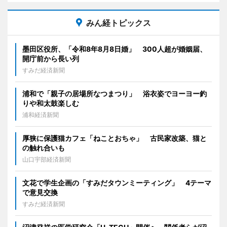
みん経トピックス
墨田区役所、「令和8年8月8日婚」 300人超が婚姻届、
開庁前から長い列
すみだ経済新聞
浦和で「親子の居場所なつまつり」 浴衣姿でヨーヨー釣
りや和太鼓楽しむ
浦和経済新聞
厚狭に保護猫カフェ「ねことおちゃ」 古民家改築、猫と
の触れ合いも
山口宇部経済新聞
文花で学生企画の「すみだタウンミーティング」 4テーマ
で意見交換
すみだ経済新聞