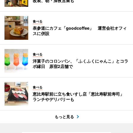
改装、朝・深夜営業も
食べる
表参道にカフェ「goodcoffee」 運営会社オフィ
スに併設
食べる
洋菓子のコロンバン、「ふくふくにゃんこ」とコラ
ボ縁日 原宿2店舗で
食べる
恵比寿駅前に立ち食いすし店「恵比寿駅前寿司」
ランチやデリバリーも
もっと見る