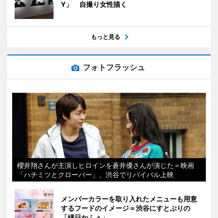
Y」 自撮り女性描く
もっと見る
フォトフラッシュ
櫻井翔さんが主演しヒロインを蒼井優さんが演じた＝映画
「ハチミツとクローバー」、渋谷でリバイバル上映
メンバーカラーを取り入れたメニューも用意
するフードのイメージ＝渋谷にすとぷりの
「縁日かふぇ」