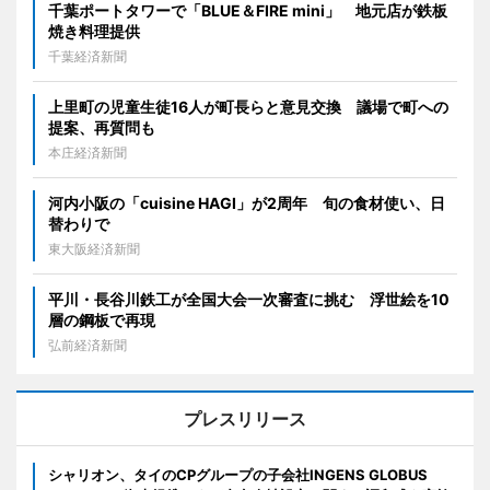
千葉ポートタワーで「BLUE＆FIRE mini」 地元店が鉄板
焼き料理提供
千葉経済新聞
上里町の児童生徒16人が町長らと意見交換 議場で町への
提案、再質問も
本庄経済新聞
河内小阪の「cuisine HAGI」が2周年 旬の食材使い、日
替わりで
東大阪経済新聞
平川・長谷川鉄工が全国大会一次審査に挑む 浮世絵を10
層の鋼板で再現
弘前経済新聞
プレスリリース
シャリオン、タイのCPグループの子会社INGENS GLOBUS