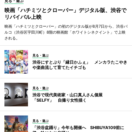
見る・遊ぶ
映画「ハチミツとクローバー」デジタル版、渋谷で
リバイバル上映
映画「ハチミツとクローバー」の初のデジタル版が8月7日から、渋谷パ
ルコ（渋谷区宇田川町）8階の映画館「ホワイトシネクイント」で上映
される。
見る・遊ぶ
渋谷にすとぷり「縁日かふぇ」 メンカラたこやき
や楽曲流して育てたイチゴも
見る・遊ぶ
渋谷で現代美術家・山口真人さん個展
「SELFY」 自撮り女性描く
見る・遊ぶ
「渋谷盆踊り」今年も開催へ SHIBUYA109前に