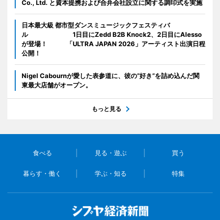
Co., Ltd. と資本提携および合弁会社設立に関する調印式を実施
日本最大級 都市型ダンスミュージックフェスティバ
ル 1日目にZedd B2B Knock2、2日目にAlesso
が登場！ 「ULTRA JAPAN 2026」アーティスト出演日程
公開！
Nigel Cabournが愛した表参道に、彼の“好き”を詰め込んだ関
東最大店舗がオープン。
もっと見る
食べる
見る・遊ぶ
買う
暮らす・働く
学ぶ・知る
特集