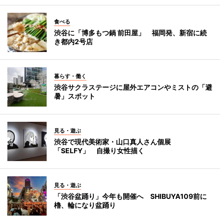
食べる
渋谷に「博多もつ鍋 前田屋」 福岡発、新宿に続
き都内2号店
暮らす・働く
渋谷サクラステージに屋外エアコンやミストの「避
暑」スポット
見る・遊ぶ
渋谷で現代美術家・山口真人さん個展
「SELFY」 自撮り女性描く
見る・遊ぶ
「渋谷盆踊り」今年も開催へ SHIBUYA109前に
櫓、輪になり盆踊り