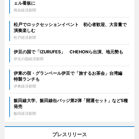
ェル看板に
熊谷経済新聞
松戸でロックセッションイベント 初心者歓迎、大音量で
演奏楽しむ
松戸経済新聞
伊豆の国で「IZURUFES」 CHEHONら出演、地元勢も
伊豆の国経済新聞
伊東の宿・グランベール伊豆で「旅するお茶会」台湾編
特製ランチも
伊東経済新聞
飯田線大学、飯田線缶バッジ第2弾「開運セット」など5種
発売
飯田経済新聞
プレスリリース