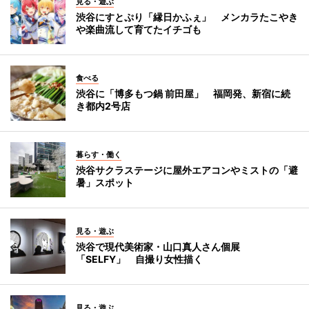
見る・遊ぶ
渋谷にすとぷり「縁日かふぇ」 メンカラたこやき
や楽曲流して育てたイチゴも
食べる
渋谷に「博多もつ鍋 前田屋」 福岡発、新宿に続
き都内2号店
暮らす・働く
渋谷サクラステージに屋外エアコンやミストの「避
暑」スポット
見る・遊ぶ
渋谷で現代美術家・山口真人さん個展
「SELFY」 自撮り女性描く
見る・遊ぶ