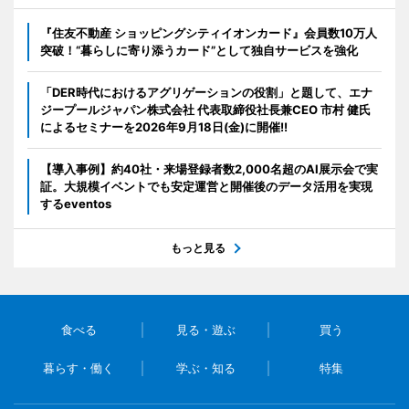
『住友不動産 ショッピングシティイオンカード』会員数10万人
突破！“暮らしに寄り添うカード”として独自サービスを強化
「DER時代におけるアグリゲーションの役割」と題して、エナ
ジープールジャパン株式会社 代表取締役社長兼CEO 市村 健氏
によるセミナーを2026年9月18日(金)に開催!!
【導入事例】約40社・来場登録者数2,000名超のAI展示会で実
証。大規模イベントでも安定運営と開催後のデータ活用を実現
するeventos
もっと見る
食べる
見る・遊ぶ
買う
暮らす・働く
学ぶ・知る
特集