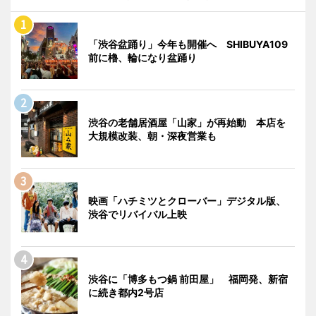
「渋谷盆踊り」今年も開催へ SHIBUYA109
前に櫓、輪になり盆踊り
渋谷の老舗居酒屋「山家」が再始動 本店を
大規模改装、朝・深夜営業も
映画「ハチミツとクローバー」デジタル版、
渋谷でリバイバル上映
渋谷に「博多もつ鍋 前田屋」 福岡発、新宿
に続き都内2号店