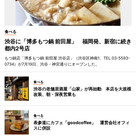
食べる
渋谷に「博多もつ鍋 前田屋」 福岡発、新宿に続き
都内2号店
もつ鍋店「博多もつ鍋 前田屋 渋谷店」（渋谷区神南1、TEL 03-5593-
0734）が7月19日、渋谷・神宮通りにオープンした。
食べる
渋谷の老舗居酒屋「山家」が再始動 本店を大規模
改装、朝・深夜営業も
食べる
表参道にカフェ「goodcoffee」 運営会社オフィ
スに併設