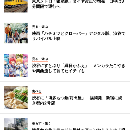
東京メトロ「銀座線」ダイヤ改正で増発 日中は3
分間隔で運行へ
見る・遊ぶ
映画「ハチミツとクローバー」デジタル版、渋谷で
リバイバル上映
見る・遊ぶ
渋谷にすとぷり「縁日かふぇ」 メンカラたこやき
や楽曲流して育てたイチゴも
食べる
渋谷に「博多もつ鍋 前田屋」 福岡発、新宿に続
き都内2号店
暮らす・働く
渋谷サクラステージに屋外エアコンやミストの「避