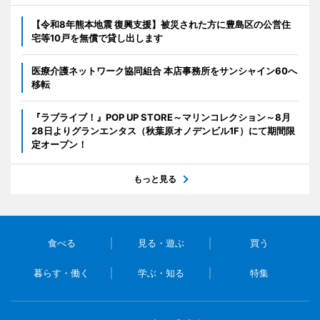
【令和8年熊本地震 復興支援】被災された方に豊島区の公営住
宅等10戸を無償で貸し出します
医療介護ネットワーク協同組合 本店事務所をサンシャイン60へ
移転
『ラブライブ！』POP UP STORE～マリンコレクション～8月
28日よりグランエンタス（秋葉原オノデンビル1F）にて期間限
定オープン！
もっと見る
食べる
見る・遊ぶ
買う
暮らす・働く
学ぶ・知る
特集