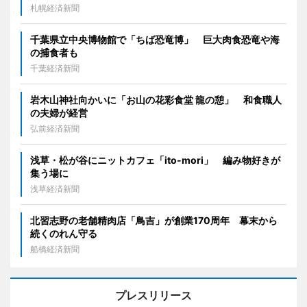
札幌経済新聞
千葉県立中央博物館で「ちば恐竜博」 巨大肉食恐竜や海
の捕食者も
千葉経済新聞
岩木山神社向かいに「お山の花彩食堂 龍の憩」 和食職人
の夫婦が経営
弘前経済新聞
浅草・松が谷にニットカフェ「ito-mori」 編み物好きが
集う場に
浅草経済新聞
北習志野の老舗精肉店「鳥吉」が創業170周年 幕末から
続くのれん守る
船橋経済新聞
プレスリリース