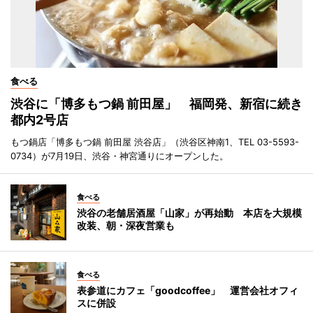
食べる
渋谷に「博多もつ鍋 前田屋」 福岡発、新宿に続き
都内2号店
もつ鍋店「博多もつ鍋 前田屋 渋谷店」（渋谷区神南1、TEL 03-5593-
0734）が7月19日、渋谷・神宮通りにオープンした。
食べる
渋谷の老舗居酒屋「山家」が再始動 本店を大規模
改装、朝・深夜営業も
食べる
表参道にカフェ「goodcoffee」 運営会社オフィ
スに併設