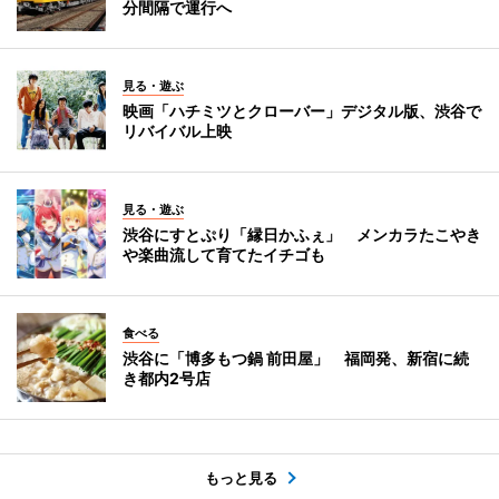
分間隔で運行へ
見る・遊ぶ
映画「ハチミツとクローバー」デジタル版、渋谷で
リバイバル上映
見る・遊ぶ
渋谷にすとぷり「縁日かふぇ」 メンカラたこやき
や楽曲流して育てたイチゴも
食べる
渋谷に「博多もつ鍋 前田屋」 福岡発、新宿に続
き都内2号店
もっと見る