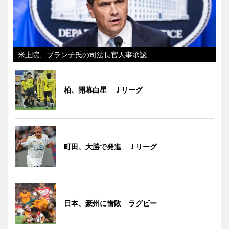
米上院、ブランチ氏の司法長官人事承認
柏、開幕白星 Ｊリーグ
町田、大勝で発進 Ｊリーグ
日本、豪州に惜敗 ラグビー