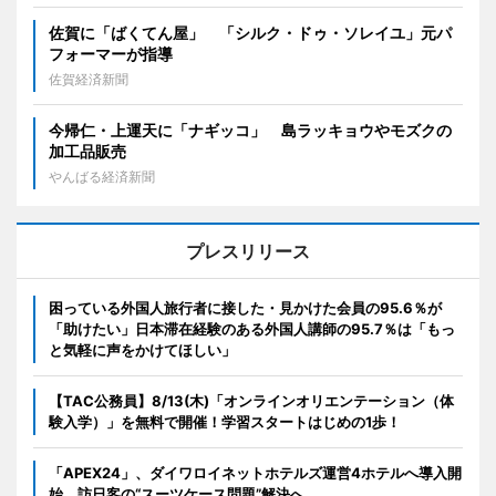
佐賀に「ばくてん屋」 「シルク・ドゥ・ソレイユ」元パ
フォーマーが指導
佐賀経済新聞
今帰仁・上運天に「ナギッコ」 島ラッキョウやモズクの
加工品販売
やんばる経済新聞
プレスリリース
困っている外国人旅行者に接した・見かけた会員の95.6％が
「助けたい」日本滞在経験のある外国人講師の95.7％は「もっ
と気軽に声をかけてほしい」
【TAC公務員】8/13(木)「オンラインオリエンテーション（体
験入学）」を無料で開催！学習スタートはじめの1歩！
「APEX24」、ダイワロイネットホテルズ運営4ホテルへ導入開
始 訪日客の“スーツケース問題”解決へ