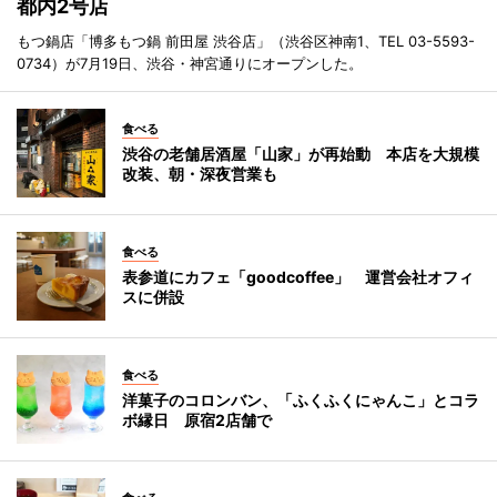
都内2号店
もつ鍋店「博多もつ鍋 前田屋 渋谷店」（渋谷区神南1、TEL 03-5593-
0734）が7月19日、渋谷・神宮通りにオープンした。
食べる
渋谷の老舗居酒屋「山家」が再始動 本店を大規模
改装、朝・深夜営業も
食べる
表参道にカフェ「goodcoffee」 運営会社オフィ
スに併設
食べる
洋菓子のコロンバン、「ふくふくにゃんこ」とコラ
ボ縁日 原宿2店舗で