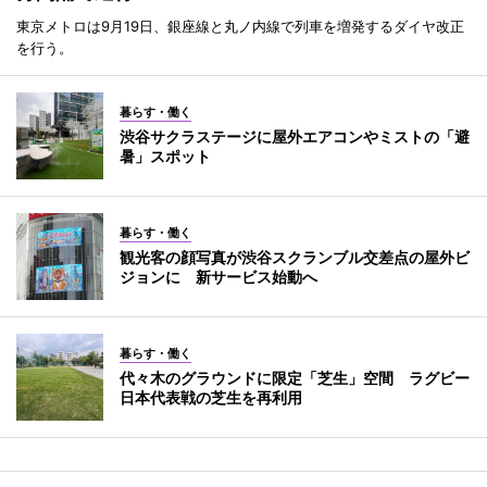
東京メトロは9月19日、銀座線と丸ノ内線で列車を増発するダイヤ改正
を行う。
暮らす・働く
渋谷サクラステージに屋外エアコンやミストの「避
暑」スポット
暮らす・働く
観光客の顔写真が渋谷スクランブル交差点の屋外ビ
ジョンに 新サービス始動へ
暮らす・働く
代々木のグラウンドに限定「芝生」空間 ラグビー
日本代表戦の芝生を再利用