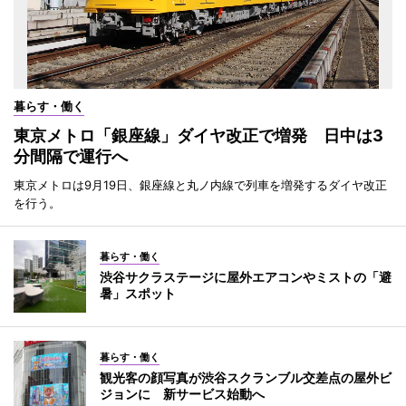
暮らす・働く
東京メトロ「銀座線」ダイヤ改正で増発 日中は3
分間隔で運行へ
東京メトロは9月19日、銀座線と丸ノ内線で列車を増発するダイヤ改正
を行う。
暮らす・働く
渋谷サクラステージに屋外エアコンやミストの「避
暑」スポット
暮らす・働く
観光客の顔写真が渋谷スクランブル交差点の屋外ビ
ジョンに 新サービス始動へ