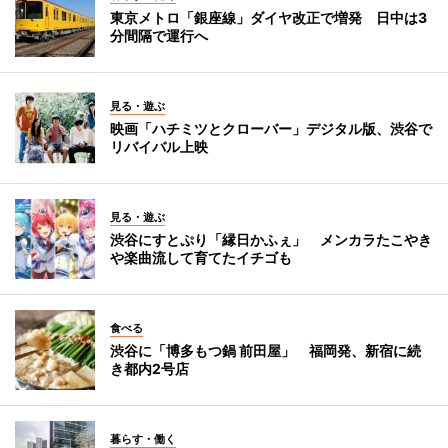
東京メトロ「銀座線」ダイヤ改正で増発 日中は3
分間隔で運行へ
見る・遊ぶ
映画「ハチミツとクローバー」デジタル版、渋谷で
リバイバル上映
見る・遊ぶ
渋谷にすとぷり「縁日かふぇ」 メンカラたこやき
や楽曲流して育てたイチゴも
食べる
渋谷に「博多もつ鍋 前田屋」 福岡発、新宿に続
き都内2号店
暮らす・働く