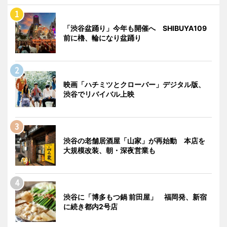
「渋谷盆踊り」今年も開催へ SHIBUYA109
前に櫓、輪になり盆踊り
映画「ハチミツとクローバー」デジタル版、
渋谷でリバイバル上映
渋谷の老舗居酒屋「山家」が再始動 本店を
大規模改装、朝・深夜営業も
渋谷に「博多もつ鍋 前田屋」 福岡発、新宿
に続き都内2号店