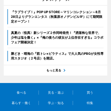
『ラブライブ！』POP UP STORE～マリンコレクション～8月
28日よりグランエンタス（秋葉原オノデンビル1F）にて期間限
定オープン！
真夏の〈怪異〉新シリーズ２作同時発売！『洒落怖な世界で、
少年は塩を撒く』×『俺の後ろの彼女が上位存在すぎる』コラボ
フェア開催決定！
勝どき・晴海の『筋トレ×ピラティス』で大人気のPBGが女性専
用スタジオ（２号店）を開店。
もっと見る
食べる
見る・遊ぶ
買う
暮らす・働く
学ぶ・知る
特集