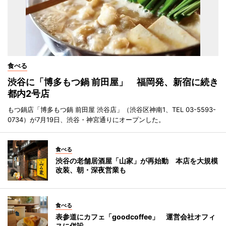
食べる
渋谷に「博多もつ鍋 前田屋」 福岡発、新宿に続き
都内2号店
もつ鍋店「博多もつ鍋 前田屋 渋谷店」（渋谷区神南1、TEL 03-5593-
0734）が7月19日、渋谷・神宮通りにオープンした。
食べる
渋谷の老舗居酒屋「山家」が再始動 本店を大規模
改装、朝・深夜営業も
食べる
表参道にカフェ「goodcoffee」 運営会社オフィ
スに併設