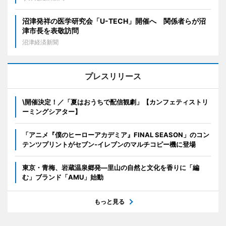
沼津発祥の医学研究会「U-TECH」開催へ 関係者らが沼
津市長を表敬訪問
沼津経済新聞
プレスリリース
\開催決定！／「夏はおうちで配信観劇」【カンフェティストリ
ーミングシアター】
「アニメ『僕のヒーローアカデミア』FINAL SEASON」のコン
テンツプリントがセブン‐イレブンのマルチコピー機に登場
東京・青梅、岩蔵温泉郷発―里山の自然と文化を香りに「編
む」ブランド「AMU」始動
もっと見る