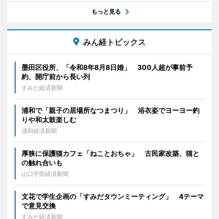
もっと見る
みん経トピックス
墨田区役所、「令和8年8月8日婚」 300人超が事前予
約、開庁前から長い列
すみだ経済新聞
浦和で「親子の居場所なつまつり」 浴衣姿でヨーヨー釣
りや和太鼓楽しむ
浦和経済新聞
厚狭に保護猫カフェ「ねことおちゃ」 古民家改築、猫と
の触れ合いも
山口宇部経済新聞
文花で学生企画の「すみだタウンミーティング」 4テーマ
で意見交換
すみだ経済新聞