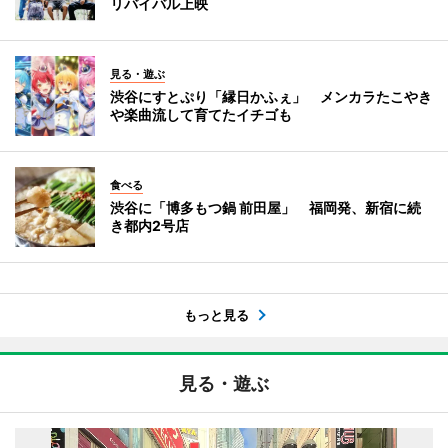
リバイバル上映
見る・遊ぶ
渋谷にすとぷり「縁日かふぇ」 メンカラたこやき
や楽曲流して育てたイチゴも
食べる
渋谷に「博多もつ鍋 前田屋」 福岡発、新宿に続
き都内2号店
もっと見る
見る・遊ぶ