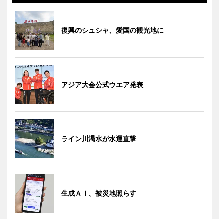
復興のシュシャ、愛国の観光地に
アジア大会公式ウエア発表
ライン川渇水が水運直撃
生成ＡＩ、被災地照らす