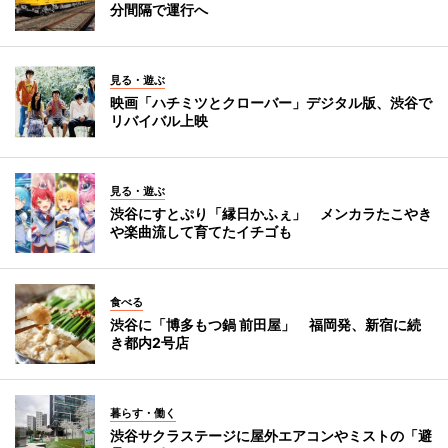
分間隔で運行へ
見る・遊ぶ
映画「ハチミツとクローバー」デジタル版、渋谷で
リバイバル上映
見る・遊ぶ
渋谷にすとぷり「縁日かふぇ」 メンカラたこやき
や楽曲流して育てたイチゴも
食べる
渋谷に「博多もつ鍋 前田屋」 福岡発、新宿に続
き都内2号店
暮らす・働く
渋谷サクラステージに屋外エアコンやミストの「避