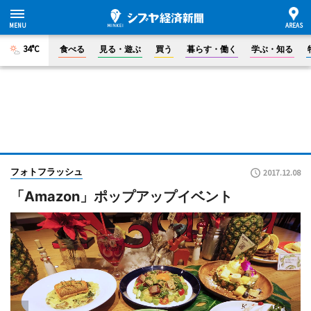
34°C
食べる
見る・遊ぶ
買う
暮らす・働く
学ぶ・知る
フォトフラッシュ
2017.12.08
「Amazon」ポップアップイベント