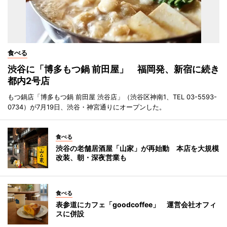
食べる
渋谷に「博多もつ鍋 前田屋」 福岡発、新宿に続き
都内2号店
もつ鍋店「博多もつ鍋 前田屋 渋谷店」（渋谷区神南1、TEL 03-5593-
0734）が7月19日、渋谷・神宮通りにオープンした。
食べる
渋谷の老舗居酒屋「山家」が再始動 本店を大規模
改装、朝・深夜営業も
食べる
表参道にカフェ「goodcoffee」 運営会社オフィ
スに併設