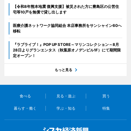
【令和8年熊本地震 復興支援】被災された方に豊島区の公営住
宅等10戸を無償で貸し出します
医療介護ネットワーク協同組合 本店事務所をサンシャイン60へ
移転
『ラブライブ！』POP UP STORE～マリンコレクション～8月
28日よりグランエンタス（秋葉原オノデンビル1F）にて期間限
定オープン！
もっと見る
食べる
見る・遊ぶ
買う
暮らす・働く
学ぶ・知る
特集