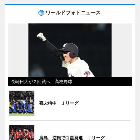
ワールドフォトニュース
長崎日大が２回戦へ 高校野球
喜ぶ植中 Ｊリーグ
鹿島、逆転で白星発進 Ｊリーグ