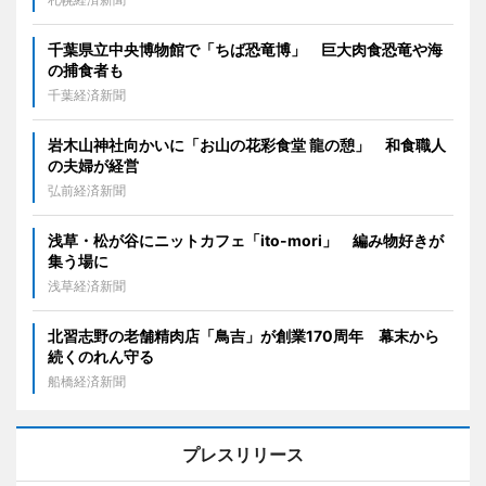
千葉県立中央博物館で「ちば恐竜博」 巨大肉食恐竜や海
の捕食者も
千葉経済新聞
岩木山神社向かいに「お山の花彩食堂 龍の憩」 和食職人
の夫婦が経営
弘前経済新聞
浅草・松が谷にニットカフェ「ito-mori」 編み物好きが
集う場に
浅草経済新聞
北習志野の老舗精肉店「鳥吉」が創業170周年 幕末から
続くのれん守る
船橋経済新聞
プレスリリース