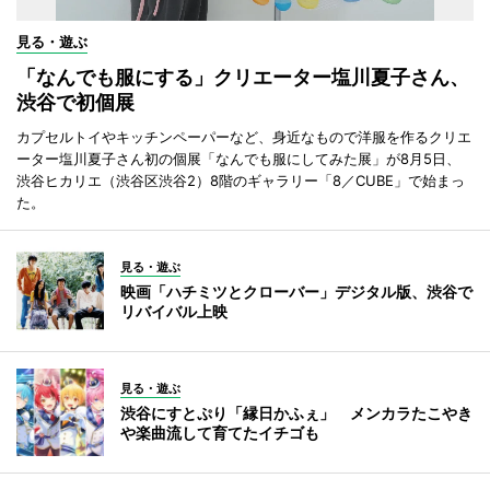
見る・遊ぶ
「なんでも服にする」クリエーター塩川夏子さん、
渋谷で初個展
カプセルトイやキッチンペーパーなど、身近なもので洋服を作るクリエ
ーター塩川夏子さん初の個展「なんでも服にしてみた展」が8月5日、
渋谷ヒカリエ（渋谷区渋谷2）8階のギャラリー「8／CUBE」で始まっ
た。
見る・遊ぶ
映画「ハチミツとクローバー」デジタル版、渋谷で
リバイバル上映
見る・遊ぶ
渋谷にすとぷり「縁日かふぇ」 メンカラたこやき
や楽曲流して育てたイチゴも