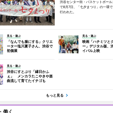
渋谷センター街・バスケットボール
で8月7日、「七夕まつり」の一環
行われた。
見る・遊ぶ
見る・遊ぶ
「なんでも服にする」クリエ
映画「ハチミツと
ーター塩川夏子さん、渋谷で
ー」デジタル版、
初個展
イバル上映
見る・遊ぶ
渋谷にすとぷり「縁日かふ
ぇ」 メンカラたこやきや楽
曲流して育てたイチゴも
もっと見る
・働く