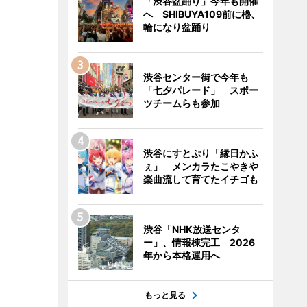
「渋谷盆踊り」今年も開催
へ SHIBUYA109前に櫓、
輪になり盆踊り
渋谷センター街で今年も
「七夕パレード」 スポー
ツチームらも参加
渋谷にすとぷり「縁日かふ
ぇ」 メンカラたこやきや
楽曲流して育てたイチゴも
渋谷「NHK放送センタ
ー」、情報棟完工 2026
年から本格運用へ
もっと見る