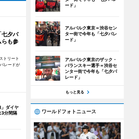
ード」
アルバルク東京＝渋谷セン
「七夕パ
ター街で今年も「七夕パレ
ード」
ムらも参
ストリート
アルバルク東京のザック・
でパレードが
バランスキー選手＝渋谷セ
ンター街で今年も「七夕パ
レード」
もっと見る
線」ダイヤ
ワールドフォトニュース
は3分間隔