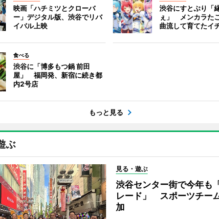
映画「ハチミツとクローバ
渋谷にすとぷり「
ー」デジタル版、渋谷でリバ
ぇ」 メンカラた
イバル上映
曲流して育てたイ
食べる
渋谷に「博多もつ鍋 前田
屋」 福岡発、新宿に続き都
内2号店
もっと見る
遊ぶ
見る・遊ぶ
渋谷センター街で今年も
レード」 スポーツチー
加