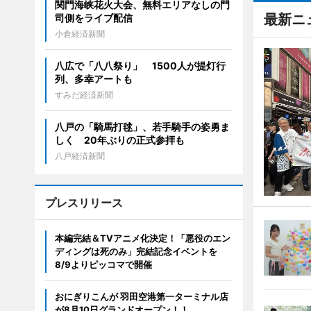
関門海峡花火大会、無料エリアなしの門
最新ニ
司側をライブ配信
小倉経済新聞
八広で「八八祭り」 1500人が提灯行
列、多幸アートも
すみだ経済新聞
八戸の「騎馬打毬」、若手騎手の姿勇ま
しく 20年ぶりの正式参拝も
八戸経済新聞
プレスリリース
本編完結＆TVアニメ化決定！「悪役のエン
ディングは死のみ」完結記念イベントを
8/9よりピッコマで開催
おにぎりこんが 羽田空港第一ターミナル店
が8月10日グランドオープン！！