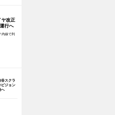
イヤ改正
運行へ
ノ内線で列
渋谷スクラ
外ビジョン
動へ