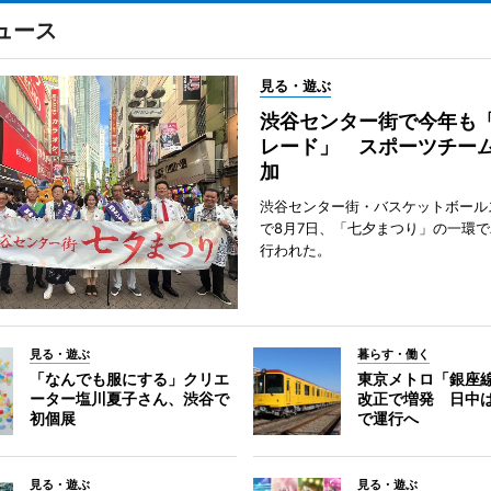
ュース
見る・遊ぶ
渋谷センター街で今年も
レード」 スポーツチー
加
渋谷センター街・バスケットボール
で8月7日、「七夕まつり」の一環
行われた。
見る・遊ぶ
暮らす・働く
「なんでも服にする」クリエ
東京メトロ「銀座
ーター塩川夏子さん、渋谷で
改正で増発 日中
初個展
で運行へ
見る・遊ぶ
見る・遊ぶ