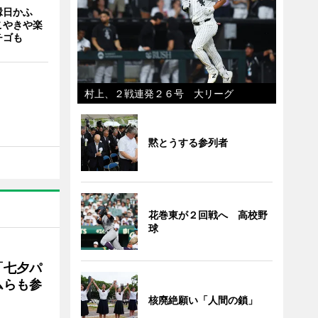
縁日かふ
こやきや楽
チゴも
村上、２戦連発２６号 大リーグ
黙とうする参列者
花巻東が２回戦へ 高校野
球
「七夕パ
ムらも参
核廃絶願い「人間の鎖」