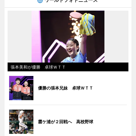
張本美和が優勝 卓球ＷＴＴ
優勝の張本兄妹 卓球ＷＴＴ
霞ケ浦が２回戦へ 高校野球