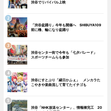
渋谷でリバイバル上映
「渋谷盆踊り」今年も開催へ SHIBUYA109
前に櫓、輪になり盆踊り
渋谷センター街で今年も「七夕パレード」
スポーツチームらも参加
渋谷にすとぷり「縁日かふぇ」 メンカラた
こやきや楽曲流して育てたイチゴも
渋谷「NHK放送センター」、情報棟完工 20