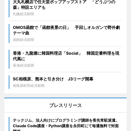
大丸札幌店で任天堂ポップアップストア 「どうぶつの
森」特設エリアも
札幌経済新聞
OMO5函館で「函館夜景の日」 手回しオルガンで野外劇
テーマ曲
函館経済新聞
香港・九龍塘に韓国料理店「Social」 韓国定番料理を現
代風に
香港経済新聞
SC相模原、熊本と引き分け J3リーグ開幕
相模原町田経済新聞
プレスリリース
テックジム、法人向けにプログラミング講師を客先常駐派遣。
Claude Code講座・Python講座を永田町にて毎週無料で対面