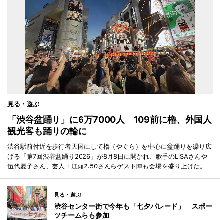
見る・遊ぶ
「渋谷盆踊り」に6万7000人 109前に櫓、外国人
観光客も踊りの輪に
渋谷駅前付近を歩行者天国にして櫓（やぐら）を中心に盆踊りを繰り広
げる「第7回渋谷盆踊り2026」が8月8日に開かれ、歌手のLiSAさんや
伍代夏子さん、芸人・江頭2:50さんらゲスト陣も会場を盛り上げた。
見る・遊ぶ
渋谷センター街で今年も「七夕パレード」 スポー
ツチームらも参加