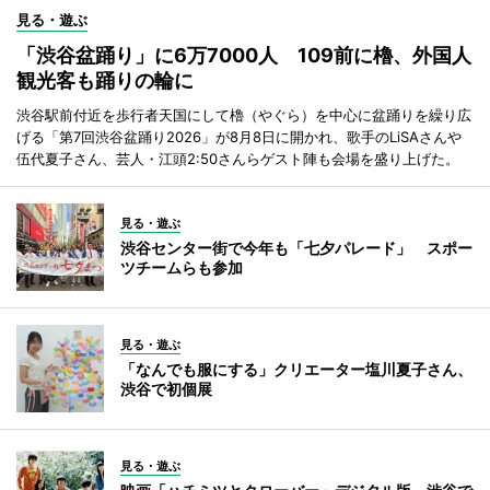
見る・遊ぶ
「渋谷盆踊り」に6万7000人 109前に櫓、外国人
観光客も踊りの輪に
渋谷駅前付近を歩行者天国にして櫓（やぐら）を中心に盆踊りを繰り広
げる「第7回渋谷盆踊り2026」が8月8日に開かれ、歌手のLiSAさんや
伍代夏子さん、芸人・江頭2:50さんらゲスト陣も会場を盛り上げた。
見る・遊ぶ
渋谷センター街で今年も「七夕パレード」 スポー
ツチームらも参加
見る・遊ぶ
「なんでも服にする」クリエーター塩川夏子さん、
渋谷で初個展
見る・遊ぶ