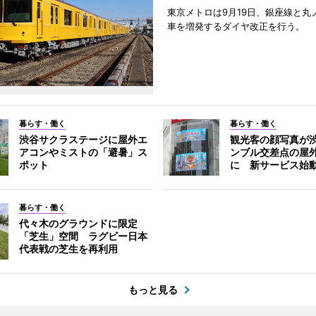
東京メトロは9月19日、銀座線と丸
車を増発するダイヤ改正を行う。
暮らす・働く
暮らす・働く
渋谷サクラステージに屋外エ
観光客の顔写真が
アコンやミストの「避暑」ス
ンブル交差点の屋
ポット
に 新サービス始
暮らす・働く
代々木のグラウンドに限定
「芝生」空間 ラグビー日本
代表戦の芝生を再利用
もっと見る