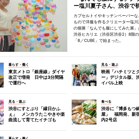
ー塩川夏子さん、渋谷で
カプセルトイやキッチンペーパーな
もので洋服を作るクリエーター塩川
の個展「なんでも服にしてみた展」
渋谷ヒカリエ（渋谷区渋谷2）8階
「8／CUBE」で始まった。
暮らす・働く
見る・遊ぶ
東京メトロ「銀座線」ダイヤ
映画「ハチミツと
改正で増発 日中は3分間隔
ー」デジタル版、
で運行へ
イバル上映
見る・遊ぶ
食べる
渋谷にすとぷり「縁日かふ
渋谷に「博多もつ鍋
ぇ」 メンカラたこやきや楽
屋」 福岡発、新
曲流して育てたイチゴも
内2号店
暮らす・働く