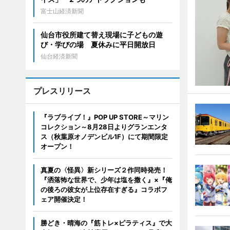
富士山経済新聞
仙台市役所建て替え現場に子どもの遊
び・学びの場 夏休みに平日開放日
仙台経済新聞
プレスリリース
『ラブライブ！』POP UP STORE～マリン
コレクション～8月28日よりグランエンタ
ス（秋葉原オノデンビル1F）にて期間限定
オープン！
真夏の〈怪異〉新シリーズ２作同時発売！
『洒落怖な世界で、少年は塩を撒く』×『俺
の後ろの彼女が上位存在すぎる』コラボフ
ェア開催決定！
勝どき・晴海の『筋トレ×ピラティス』で大