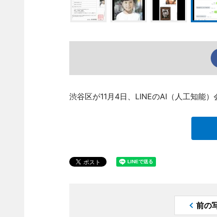
渋谷区が11月4日、LINEのAI（人工知
前の