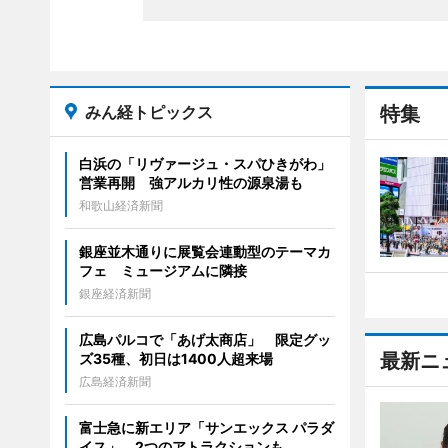
みん経トピックス
特集
白浜の「リヴァージュ・スパひきがわ」
営業再開 強アルカリ性の源泉湯も
和歌山経済新聞
銀座並木通りに展覧会連動型のテーマカ
フェ ミュージアムに隣接
銀座経済新聞
広島パルコで「あげ太商店」 限定グッ
最新ニ
ズ35種、初日は1400人超来場
広島経済新聞
富士急に新エリア「サンエックス パラダ
イス」 2つのアトラクションも