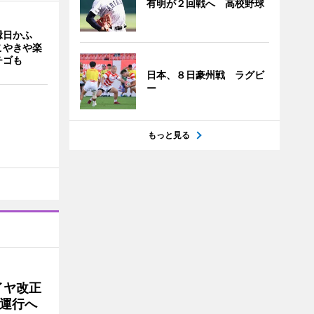
有明が２回戦へ 高校野球
縁日かふ
こやきや楽
チゴも
日本、８日豪州戦 ラグビ
ー
もっと見る
イヤ改正
運行へ