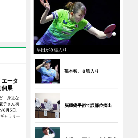
早田が８強入り
張本智、８強入り
リエータ
初個展
ど、身近な
夏子さん初
脳腫瘍手術で誤部位摘出
が8月5日、
のギャラリー