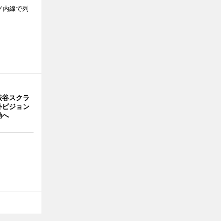
ノ内線で列
渋谷スクラ
外ビジョン
動へ