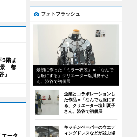
フォトフラッシュ
下5階ま
夜景 都
最初に作った「ミラー衣装」＝「なんで
谷」
も服にする」クリエーター塩川夏子さ
ん、渋谷で初個展
企業とコラボレーションし
た作品＝「なんでも服にす
る」クリエーター塩川夏子
さん、渋谷で初個展
キッチンペーパーのウエデ
ィングドレスなどが並ぶ場
リエータ