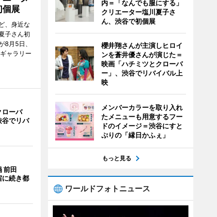
内＝「なんでも服にする」
初個展
クリエーター塩川夏子さ
ん、渋谷で初個展
ど、身近な
夏子さん初
が8月5日、
櫻井翔さんが主演しヒロイ
のギャラリー
ンを蒼井優さんが演じた＝
映画「ハチミツとクローバ
ー」、渋谷でリバイバル上
映
メンバーカラーを取り入れ
クローバ
たメニューも用意するフー
渋谷でリバ
ドのイメージ＝渋谷にすと
ぷりの「縁日かふぇ」
もっと見る
 前田
宿に続き都
ワールドフォトニュース