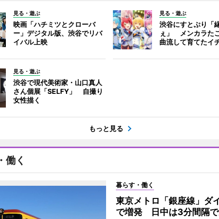
見る・遊ぶ
見る・遊ぶ
映画「ハチミツとクローバ
渋谷にすとぷり「
ー」デジタル版、渋谷でリバ
ぇ」 メンカラた
イバル上映
曲流して育てたイ
見る・遊ぶ
渋谷で現代美術家・山口真人
さん個展「SELFY」 自撮り
女性描く
もっと見る
・働く
暮らす・働く
東京メトロ「銀座線」ダ
で増発 日中は3分間隔で