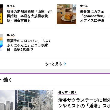
食べる
食べる
渋谷の老舗居酒屋「山家」が
表参道にカフェ
再始動 本店を大規模改装、
「goodcoffee
朝・深夜営業も
オフィスに併設
食べる
洋菓子のコロンバン、「ふく
ふくにゃんこ」とコラボ縁
日 原宿2店舗で
もっと見る
・働く
暮らす・働く
渋谷サクラステージに屋
ンやミストの「避暑」ス