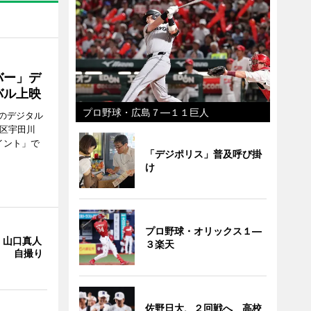
バー」デ
バル上映
プロ野球・広島７―１１巨人
のデジタル
谷区宇田川
イント」で
「デジポリス」普及呼び掛
け
プロ野球・オリックス１―
・山口真人
３楽天
Y」 自撮り
佐野日大、２回戦へ 高校