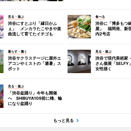
見る・遊ぶ
食べる
渋谷にすとぷり「縁日かふ
渋谷に「博多もつ鍋
ぇ」 メンカラたこやきや楽
屋」 福岡発、新
曲流して育てたイチゴも
内2号店
暮らす・働く
見る・遊ぶ
渋谷サクラステージに屋外エ
渋谷で現代美術家
アコンやミストの「避暑」ス
さん個展「SELF
ポット
女性描く
見る・遊ぶ
「渋谷盆踊り」今年も開催
へ SHIBUYA109前に櫓、輪
になり盆踊り
もっと見る