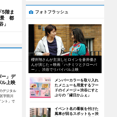
下5階ま
フォトフラッシュ
夜景 都
谷」
櫻井翔さんが主演しヒロインを蒼井優さ
んが演じた＝映画「ハチミツとクローバ
ー」、渋谷でリバイバル上映
バー」デ
メンバーカラーを取り入れ
バル上映
たメニューも用意するフー
ドのイメージ＝渋谷にすと
のデジタル
ぷりの「縁日かふぇ」
谷区宇田川
イント」で
イベント名の看板を付けた
風車が回るスポットも＝渋