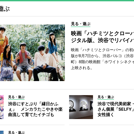
遊ぶ
見る・遊ぶ
映画「ハチミツとクロー
ジタル版、渋谷でリバイ
映画「ハチミツとクローバー」の初
版が8月7日から、渋谷パルコ（渋
町）8階の映画館「ホワイトシネク
上映される。
見る・遊ぶ
見る・遊ぶ
渋谷にすとぷり「縁日かふ
渋谷で現代美術家
ぇ」 メンカラたこやきや楽
さん個展「SELF
曲流して育てたイチゴも
女性描く
見る・遊ぶ