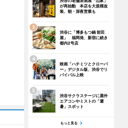
渋谷の老舗居酒屋「山家」
が再始動 本店を大規模改
装、朝・深夜営業も
渋谷に「博多もつ鍋 前田
屋」 福岡発、新宿に続き
都内2号店
映画「ハチミツとクローバ
ー」デジタル版、渋谷でリ
バイバル上映
渋谷サクラステージに屋外
エアコンやミストの「避
暑」スポット
もっと見る