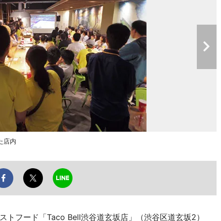
た店内
フード「Taco Bell渋谷道玄坂店」（渋谷区道玄坂2）