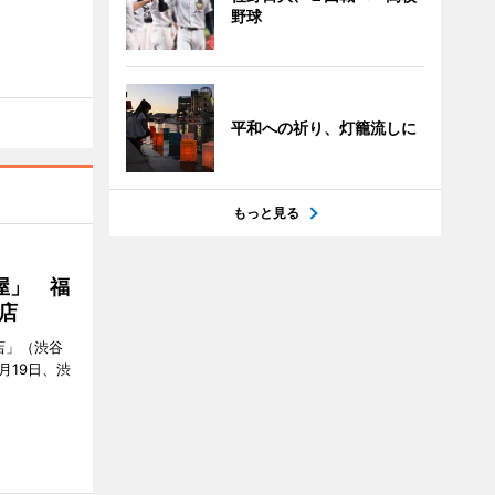
野球
平和への祈り、灯籠流しに
もっと見る
屋」 福
店
店」（渋谷
7月19日、渋