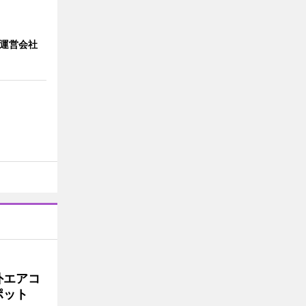
」 運営会社
外エアコ
ポット