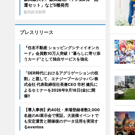
運セット」など5種発売
飯田経済新聞
プレスリリース
『住友不動産 ショッピングシティイオンカ
ード』会員数10万人突破！“暮らしに寄り添
うカード”として独自サービスを強化
「DER時代におけるアグリゲーションの役
割」と題して、エナジープールジャパン株
式会社 代表取締役社長兼CEO 市村 健氏に
よるセミナーを2026年9月18日(金)に開
催!!
【導入事例】約40社・来場登録者数2,000
名超のAI展示会で実証。大規模イベントで
も安定運営と開催後のデータ活用を実現す
るeventos