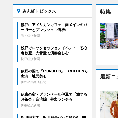
みん経トピックス
特集
熊谷にアメリカンカフェ 肉メインのバ
ーガーとプレッツェル看板に
熊谷経済新聞
松戸でロックセッションイベント 初心
者歓迎、大音量で演奏楽しむ
松戸経済新聞
伊豆の国で「IZURUFES」 CHEHONら
最新ニ
出演、地元勢も
伊豆の国経済新聞
伊東の宿・グランベール伊豆で「旅する
お茶会」台湾編 特製ランチも
伊東経済新聞
飯田線大学、飯田線缶バッジ第2弾「開