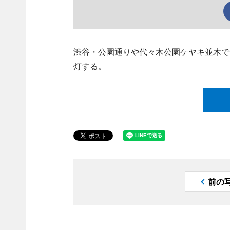
渋谷・公園通りや代々木公園ケヤキ並木で11
灯する。
前の