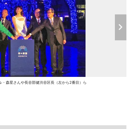
ル・森星さんや長谷部健渋谷区長（左から2番目）ら