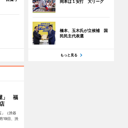
岡本は１安打 大リーグ
橋本、玉木氏が立候補 国
民民主代表選
もっと見る
屋」 福
店
店」（渋谷
7月19日、渋