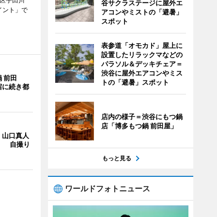
谷区宇田川
谷サクラステージに屋外エ
イント」で
アコンやミストの「避暑」
スポット
表参道「オモカド」屋上に
設置したリラックマなどの
パラソル＆デッキチェア＝
渋谷に屋外エアコンやミス
 前田
トの「避暑」スポット
宿に続き都
店内の様子＝渋谷にもつ鍋
店「博多もつ鍋 前田屋」
・山口真人
Y」 自撮り
もっと見る
ワールドフォトニュース