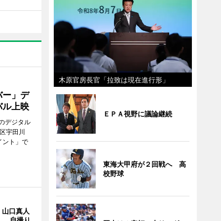
木原官房長官「拉致は現在進行形」
バー」デ
バル上映
ＥＰＡ視野に議論継続
のデジタル
谷区宇田川
イント」で
東海大甲府が２回戦へ 高
校野球
・山口真人
Y」 自撮り