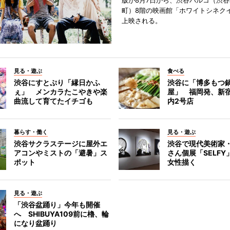
版が8月7日から、渋谷パルコ（渋
町）8階の映画館「ホワイトシネク
上映される。
見る・遊ぶ
食べる
渋谷にすとぷり「縁日かふ
渋谷に「博多もつ鍋
ぇ」 メンカラたこやきや楽
屋」 福岡発、新
曲流して育てたイチゴも
内2号店
暮らす・働く
見る・遊ぶ
渋谷サクラステージに屋外エ
渋谷で現代美術家
アコンやミストの「避暑」ス
さん個展「SELF
ポット
女性描く
見る・遊ぶ
「渋谷盆踊り」今年も開催
へ SHIBUYA109前に櫓、輪
になり盆踊り