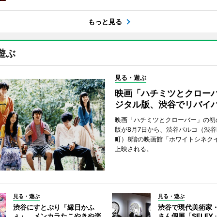
もっと見る
遊ぶ
見る・遊ぶ
映画「ハチミツとクロー
ジタル版、渋谷でリバイ
映画「ハチミツとクローバー」の初
版が8月7日から、渋谷パルコ（渋
町）8階の映画館「ホワイトシネク
上映される。
見る・遊ぶ
見る・遊ぶ
渋谷にすとぷり「縁日かふ
渋谷で現代美術家
ぇ」 メンカラたこやきや楽
さん個展「SELF