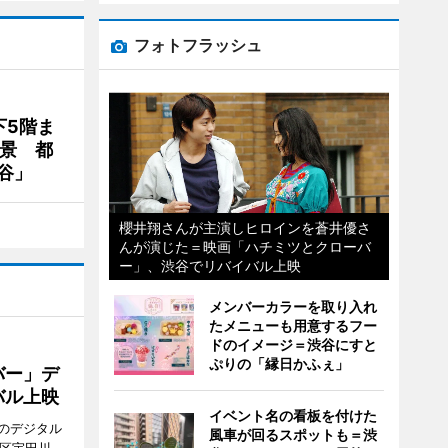
フォトフラッシュ
下5階ま
夜景 都
谷」
櫻井翔さんが主演しヒロインを蒼井優さ
んが演じた＝映画「ハチミツとクローバ
ー」、渋谷でリバイバル上映
メンバーカラーを取り入れ
たメニューも用意するフー
ドのイメージ＝渋谷にすと
ぷりの「縁日かふぇ」
バー」デ
バル上映
イベント名の看板を付けた
のデジタル
風車が回るスポットも＝渋