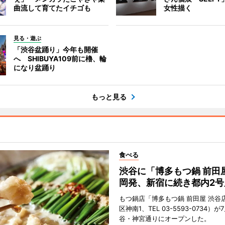
曲流して育てたイチゴも
女性描く
見る・遊ぶ
「渋谷盆踊り」今年も開催
へ SHIBUYA109前に櫓、輪
になり盆踊り
もっと見る
食べる
渋谷に「博多もつ鍋 前田
岡発、新宿に続き都内2号
もつ鍋店「博多もつ鍋 前田屋 渋谷
区神南1、TEL 03-5593-0734）が
谷・神宮通りにオープンした。