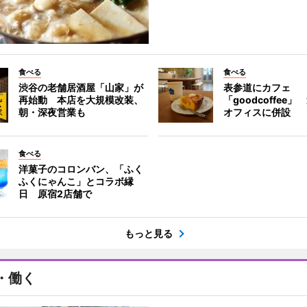
食べる
食べる
渋谷の老舗居酒屋「山家」が
表参道にカフェ
再始動 本店を大規模改装、
「goodcoffee
朝・深夜営業も
オフィスに併設
食べる
洋菓子のコロンバン、「ふく
ふくにゃんこ」とコラボ縁
日 原宿2店舗で
もっと見る
・働く