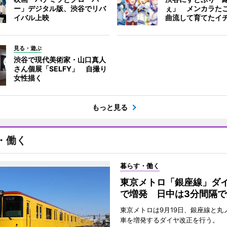
ー」デジタル版、渋谷でリバ
ぇ」 メンカラた
イバル上映
曲流して育てたイ
見る・遊ぶ
渋谷で現代美術家・山口真人
さん個展「SELFY」 自撮り
女性描く
もっと見る
・働く
暮らす・働く
東京メトロ「銀座線」ダ
で増発 日中は3分間隔で
東京メトロは9月19日、銀座線と丸
車を増発するダイヤ改正を行う。