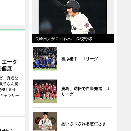
長崎日大が２回戦へ 高校野球
喜ぶ植中 Ｊリーグ
リエータ
初個展
ど、身近な
夏子さん初
鹿島、逆転で白星発進 Ｊ
が8月5日、
リーグ
のギャラリー
あいさつされる悠仁さま
縁日かふ