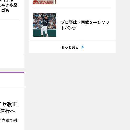
こやきや楽
チゴも
プロ野球・西武２―５ソフ
トバンク
もっと見る
イヤ改正
運行へ
ノ内線で列