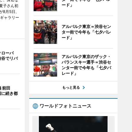
ード」
夏子さん初
が8月5日、
のギャラリー
アルバルク東京＝渋谷セン
ター街で今年も「七夕パレ
ード」
クローバ
アルバルク東京のザック・
渋谷でリバ
バランスキー選手＝渋谷セ
ンター街で今年も「七夕パ
レード」
もっと見る
 前田
宿に続き都
ワールドフォトニュース