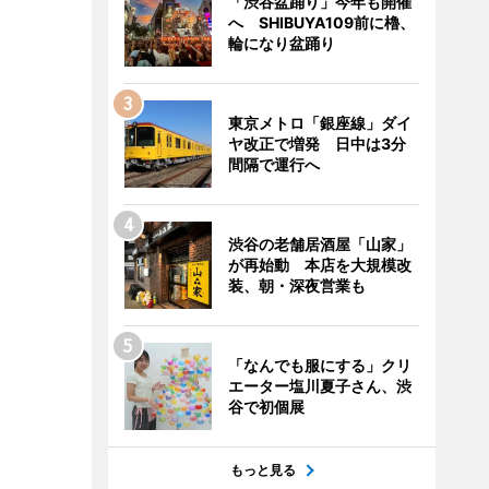
「渋谷盆踊り」今年も開催
へ SHIBUYA109前に櫓、
輪になり盆踊り
東京メトロ「銀座線」ダイ
ヤ改正で増発 日中は3分
間隔で運行へ
渋谷の老舗居酒屋「山家」
が再始動 本店を大規模改
装、朝・深夜営業も
「なんでも服にする」クリ
エーター塩川夏子さん、渋
谷で初個展
もっと見る