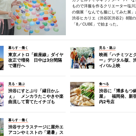
もので洋服を作るクリエーター塩川
の個展「なんでも服にしてみた展」
渋谷ヒカリエ（渋谷区渋谷2）8階
「8／CUBE」で始まった。
暮らす・働く
見る・遊ぶ
東京メトロ「銀座線」ダイヤ
映画「ハチミツと
改正で増発 日中は3分間隔
ー」デジタル版、
で運行へ
イバル上映
見る・遊ぶ
食べる
渋谷にすとぷり「縁日かふ
渋谷に「博多もつ鍋
ぇ」 メンカラたこやきや楽
屋」 福岡発、新
曲流して育てたイチゴも
内2号店
暮らす・働く
渋谷サクラステージに屋外エ
アコンやミストの「避暑」ス