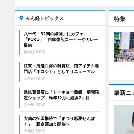
みん経トピックス
特集
八千代「52間の縁側」にカフェ
「PUKU」 自家焙煎コーヒーやカレー
提供
船橋経済新聞
江東・清澄白河の雑貨店、猫アイテム専
門店「ネコシカ」としてリニューアル
江東経済新聞
最新ニ
遠鉄百貨店に「トーキョー煎餅」期間限
定ショップ 昨年12月に続き2回目
浜松経済新聞
大仙の払田柵跡で「まつり彩夏せんぼ
く」 新企画加え開催へ
大仙経済新聞