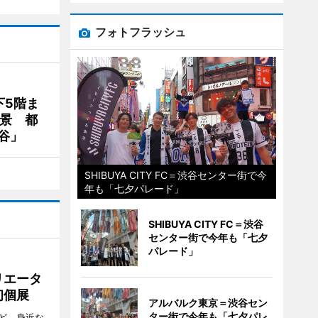
フォトフラッシュ
下5階ま
夜景 都
谷」
SHIBUYA CITY FC＝渋谷センター街で今
年も「七夕パレード」
SHIBUYA CITY FC＝渋谷
センター街で今年も「七夕
パレード」
リエータ
初個展
アルバルク東京＝渋谷セン
ター街で今年も「七夕パレ
ど、身近な